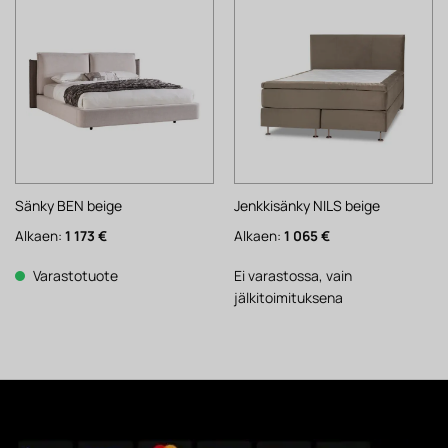
Sänky BEN beige
Jenkkisänky NILS beige
Alkaen:
1 173
€
Alkaen:
1 065
€
Varastotuote
Ei varastossa, vain
jälkitoimituksena