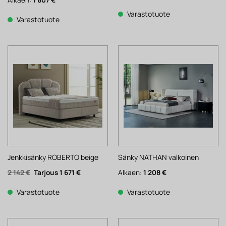
Varastotuote
Varastotuote
Jenkkisänky ROBERTO beige
Sänky NATHAN valkoinen
Alkuperäinen
Nykyinen
2 142
€
1 671
€
Alkaen:
1 208
€
hinta
hinta
oli:
on:
2
1
Varastotuote
Varastotuote
142 €.
671 €.