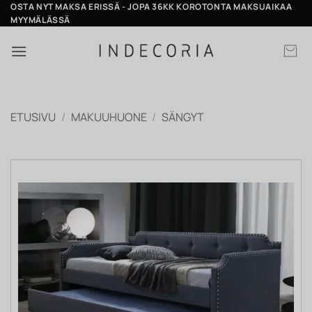
Skip
OSTA NYT MAKSA ERISSÄ - JOPA 36KK KOROTONTA MAKSUAIKAA
MYYMÄLÄSSÄ
to
content
ETUSIVU
/
MAKUUHUONE
/
SÄNGYT