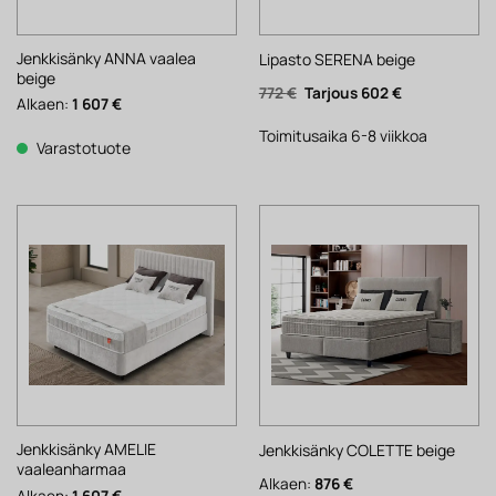
Jenkkisänky ANNA vaalea
Lipasto SERENA beige
beige
Alkuperäinen
Nykyinen
772
€
602
€
Alkaen:
1 607
€
hinta
hinta
oli:
on:
772 €.
602 €.
Toimitusaika 6-8 viikkoa
Varastotuote
Jenkkisänky AMELIE
Jenkkisänky COLETTE beige
vaaleanharmaa
Alkaen:
876
€
Alkaen:
1 607
€