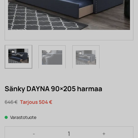
Sänky DAYNA 90×205 harmaa
Alkuperäinen
Nykyinen
646
€
504
€
hinta
hinta
oli:
on:
646 €.
504 €.
Varastotuote
Sänky DAYNA 90x205 harmaa määrä