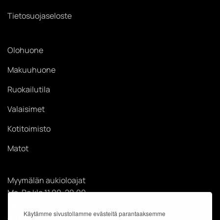
Tietosuojaseloste
Olohuone
Makuuhuone
Ruokailutila
Valaisimet
Kotitoimisto
Matot
Myymälän aukioloajat
Ma-Pe klo 11.00-20.00
La klo 11.00-18.00
Käytämme sivustollamme evästeitä parantaaksemme
Su klo 12.00-18.00