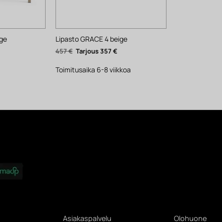
ge
Lipasto GRACE 4 beige
Nykyinen
Alkuperäinen
Nykyinen
457
€
357
€
inta
hinta
hinta
n:
oli:
on:
95 €.
457 €.
357 €.
Toimitusaika 6-8 viikkoa
Asiakaspalvelu
Olohuone