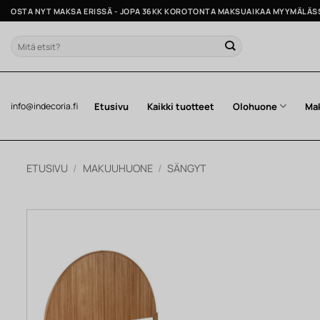
Skip
OSTA NYT MAKSA ERISSÄ - JOPA 36KK KOROTONTA MAKSUAIKAA MYYMÄLÄS
to
content
Etsi:
Etusivu
Kaikki tuotteet
Olohuone
Ma
info@indecoria.fi
ETUSIVU
/
MAKUUHUONE
/
SÄNGYT