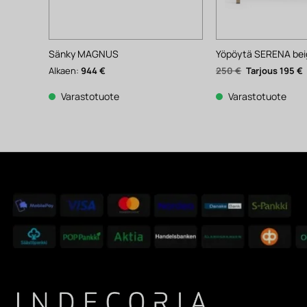
Sänky MAGNUS
Yöpöytä SERENA bei
Alkuperäinen
Alkaen:
944
€
250
€
195
€
hinta
h
oli:
o
250 €.
1
Varastotuote
Varastotuote