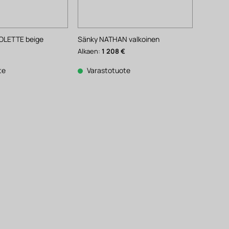
COLETTE beige
Sänky NATHAN valkoinen
Alkaen:
1 208
€
te
Varastotuote