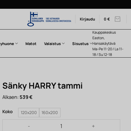
Kirjaudu
0
€
Kauppakeskus
Easton,
pyhuone
Matot
Valaistus
Sisustus
Hansakäytävä
Ma-Pe 11-20 / La 11-
18 / Su 12-18
Sänky HARRY tammi
Alkaen:
539
€
Koko
120x200
160x200
Sänky HARRY tammi määrä