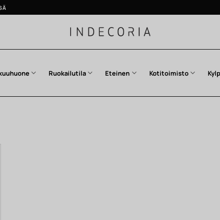
SÄ
kuuhuone
Ruokailutila
Eteinen
Kotitoimisto
Kyl