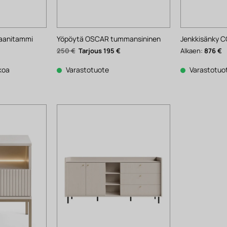
aanitammi
Yöpöytä OSCAR tummansininen
Jenkkisänky 
ykyinen
Alkuperäinen
Nykyinen
250
€
195
€
Alkaen:
876
€
inta
hinta
hinta
n:
oli:
on:
53 €.
250 €.
195 €.
kkoa
Varastotuote
Varastotuo