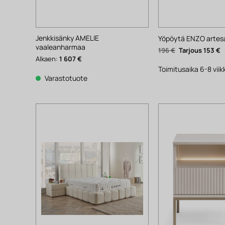
Jenkkisänky AMELIE
Yöpöytä ENZO artes
vaaleanharmaa
Alkuperäinen
N
196
€
153
€
hinta
h
Alkaen:
1 607
€
oli:
o
196 €.
1
Toimitusaika 6-8 vii
Varastotuote