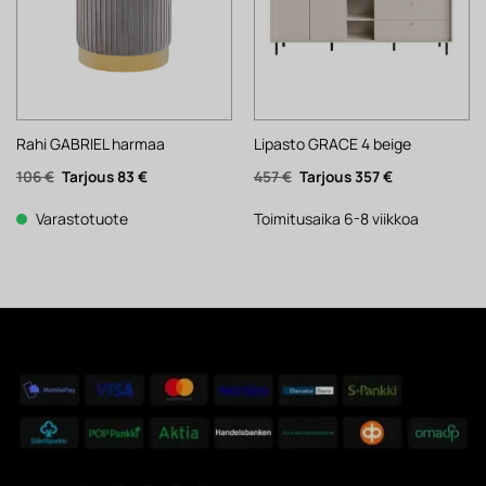
Rahi GABRIEL harmaa
Lipasto GRACE 4 beige
Alkuperäinen
Nykyinen
Alkuperäinen
Nykyinen
106
€
83
€
457
€
357
€
hinta
hinta
hinta
hinta
oli:
on:
oli:
on:
106 €.
83 €.
457 €.
357 €.
Varastotuote
Toimitusaika 6-8 viikkoa