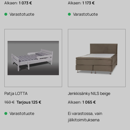
Alkaen:
1 073
€
Alkaen:
1 173
€
Varastotuote
Varastotuote
Patja LOTTA
Jenkkisänky NILS beige
Alkuperäinen
Nykyinen
160
€
125
€
Alkaen:
1 065
€
hinta
hinta
oli:
on:
160 €.
125 €.
Varastotuote
Ei varastossa, vain
jälkitoimituksena