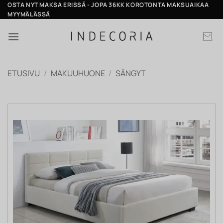
Skip
OSTA NYT MAKSA ERISSÄ - JOPA 36KK KOROTONTA MAKSUAIKAA
MYYMÄLÄSSÄ
to
content
ETUSIVU
/
MAKUUHUONE
/
SÄNGYT