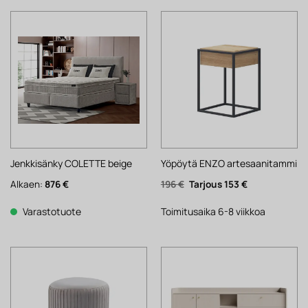
Jenkkisänky COLETTE beige
Yöpöytä ENZO artesaanitammi
Alkuperäinen
Nykyinen
Alkaen:
876
€
196
€
153
€
hinta
hinta
oli:
on:
196 €.
153 €.
Varastotuote
Toimitusaika 6-8 viikkoa