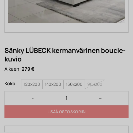
Sänky LÜBECK kermanvärinen boucle-
kuvio
Alkaen:
279
€
Koko
120x200
140x200
160x200
90x200
Sänky LÜBECK kermanvärinen boucle-kuvio määrä
LISÄÄ OSTOSKORIIN