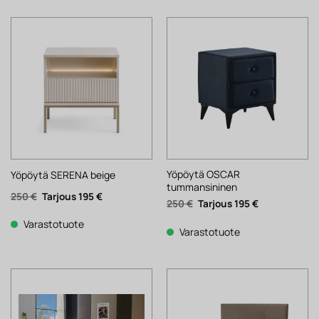
Yöpöytä OSCAR
Yöpöytä SERENA beige
tummansininen
Alkuperäinen
Nykyinen
250
€
195
€
Alkuperäinen
Nykyinen
250
€
195
€
hinta
hinta
hinta
hinta
oli:
on:
oli:
on:
250 €.
195 €.
Varastotuote
250 €.
195 €.
Varastotuote