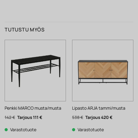
TUTUSTU MYÖS
Penkki MARCO musta/musta
Lipasto ARJA tammi/musta
Alkuperäinen
Nykyinen
Alkuperäinen
Nykyinen
142
€
111
€
538
€
420
€
hinta
hinta
hinta
hinta
oli:
on:
oli:
on:
142 €.
111 €.
538 €.
420 €.
Varastotuote
Varastotuote