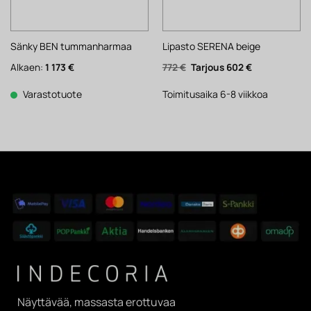
Sänky BEN tummanharmaa
Lipasto SERENA beige
Alkuperäinen
Nykyinen
Alkaen:
1 173
€
772
€
602
€
hinta
hinta
oli:
on:
772 €.
602 €.
Varastotuote
Toimitusaika 6-8 viikkoa
Näyttävää, massasta erottuvaa