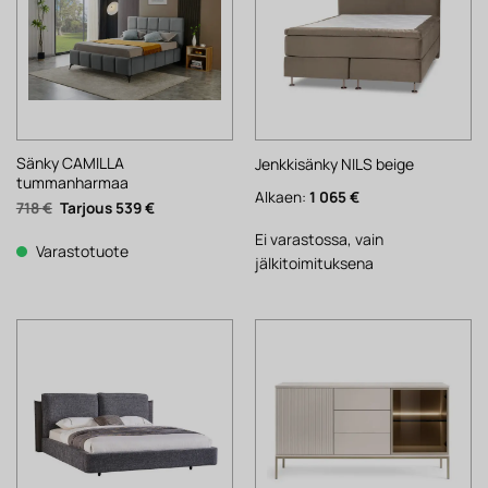
Sänky CAMILLA
Jenkkisänky NILS beige
tummanharmaa
Alkaen:
1 065
€
Alkuperäinen
Nykyinen
718
€
539
€
hinta
hinta
oli:
on:
Ei varastossa, vain
718 €.
539 €.
Varastotuote
jälkitoimituksena