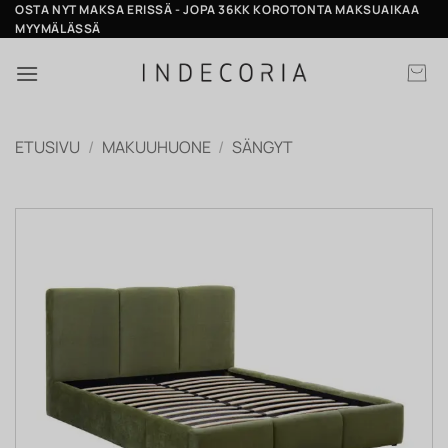
Skip
OSTA NYT MAKSA ERISSÄ - JOPA 36KK KOROTONTA MAKSUAIKAA
MYYMÄLÄSSÄ
to
content
ETUSIVU
/
MAKUUHUONE
/
SÄNGYT