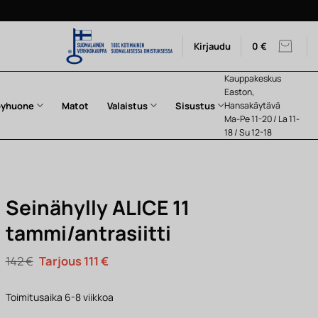
Kirjaudu
0
€
Kauppakeskus
Easton,
pyhuone
Matot
Valaistus
Sisustus
Hansakäytävä
Ma-Pe 11-20 / La 11-
18 / Su 12-18
Seinähylly ALICE 11
tammi/antrasiitti
Alkuperäinen
Nykyinen
142
€
111
€
hinta
hinta
oli:
on:
142 €.
111 €.
Toimitusaika 6-8 viikkoa