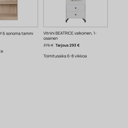
Vitriini BEATRICE valkoinen, 1-
NY 6 sonoma tammi
osainen
Alkuperäinen
Nykyinen
376
€
293
€
hinta
hinta
te
oli:
on:
376 €.
293 €.
Toimitusaika 6-8 viikkoa