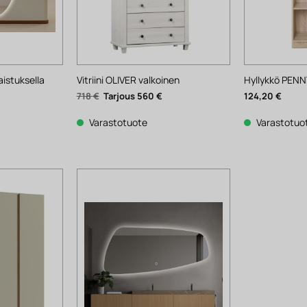
aistuksella
Vitriini OLIVER valkoinen
Hyllykkö PEN
Nykyinen
Alkuperäinen
Nykyinen
718
€
560
€
124,20
€
hinta
hinta
hinta
on:
oli:
on:
392 €.
718 €.
560 €.
Varastotuote
Varastotuo