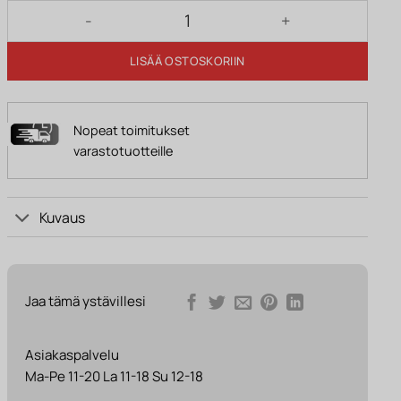
Seinähylly ALICE 11 tammi/antrasiitti määrä
LISÄÄ OSTOSKORIIN
Nopeat toimitukset
varastotuotteille
Kuvaus
Jaa tämä ystävillesi
Asiakaspalvelu
Ma-Pe 11-20 La 11-18 Su 12-18