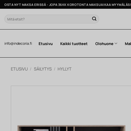
Skip
OSTA NYT MAKSA ERISSÄ - JOPA 36KK KOROTONTA MAKSUAIKAA MYYMÄLÄS
to
content
Etsi:
Etusivu
Kaikki tuotteet
Olohuone
Ma
info@indecoria.fi
ETUSIVU
/
SÄILYTYS
/
HYLLYT