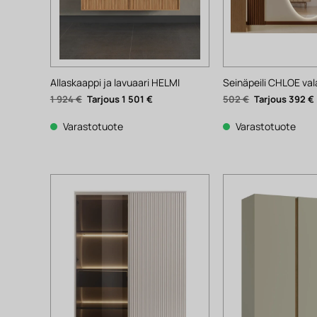
Allaskaappi ja lavuaari HELMI
Seinäpeili CHLOE val
Alkuperäinen
Nykyinen
Alkuperäinen
1 924
€
1 501
€
502
€
392
€
hinta
hinta
hinta
oli:
on:
oli:
1
1
502 €.
Varastotuote
Varastotuote
924 €.
501 €.