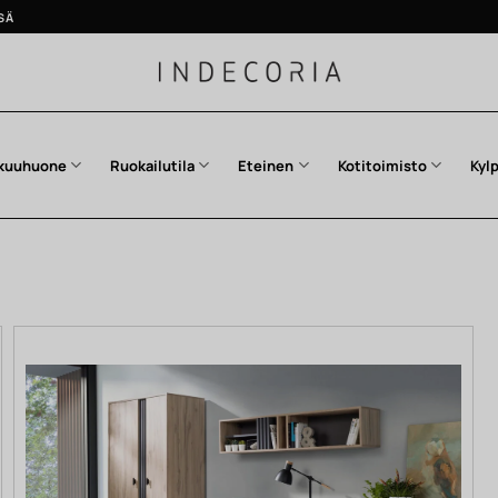
SÄ
kuuhuone
Ruokailutila
Eteinen
Kotitoimisto
Kyl