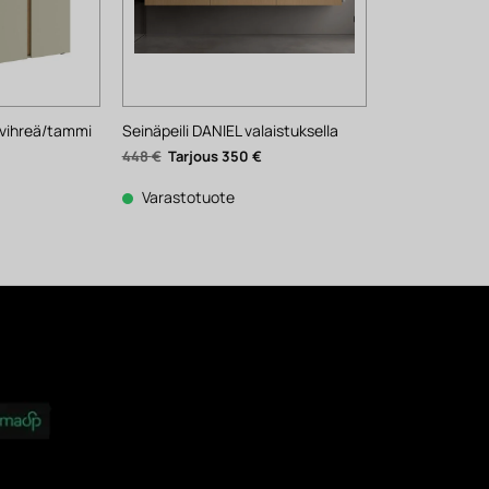
 vihreä/tammi
Seinäpeili DANIEL valaistuksella
ykyinen
Alkuperäinen
Nykyinen
448
€
350
€
inta
hinta
hinta
n:
oli:
on:
18 €.
448 €.
350 €.
Varastotuote