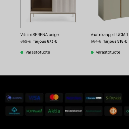
Vitriini SERENA beige
Vaatekaappi LUCIA 1
Alkuperäinen
Nykyinen
Alkuperäinen
N
862
€
673
€
664
€
518
€
hinta
hinta
hinta
h
oli:
on:
oli:
o
862 €.
673 €.
664 €.
5
Varastotuote
Varastotuote