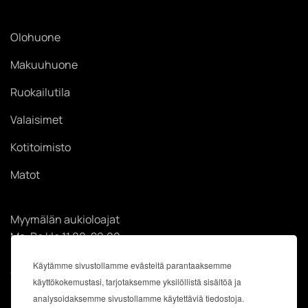
Olohuone
Makuuhuone
Ruokailutila
Valaisimet
Kotitoimisto
Matot
Myymälän aukioloajat
Ma-Pe klo 11.00-20.00
La klo 11.00-18.00
Käytämme sivustollamme evästeitä parantaaksemme
Su klo 12.00-18.00
käyttökokemustasi, tarjotaksemme yksilöllistä sisältöä ja
analysoidaksemme sivustollamme käytettäviä tiedostoja.
Käyntiosoite: Kauppakeskus Easton