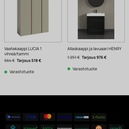
Vaatekaappi LUCIA 1
Allaskaappi ja lavuaari HENRY
vihreä/tammi
Alkuperäinen
Nykyinen
1 251
€
976
€
Alkuperäinen
Nykyinen
664
€
518
€
hinta
hinta
hinta
hinta
oli:
on:
oli:
on:
1
976 €.
Varastotuote
664 €.
518 €.
Varastotuote
251 €.