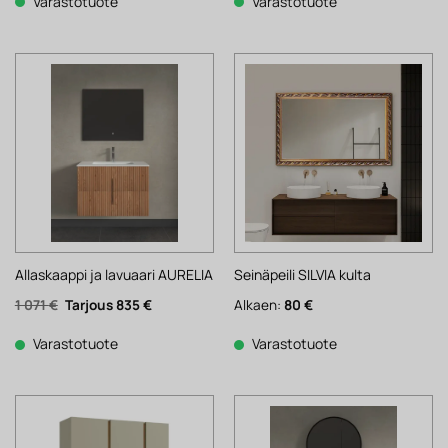
1
1
1
1
Varastotuote
Varastotuote
962 €.
530 €.
791 €.
397 €.
Allaskaappi ja lavuaari AURELIA
Seinäpeili SILVIA kulta
Alkuperäinen
Nykyinen
1 071
€
835
€
Alkaen:
80
€
hinta
hinta
oli:
on:
1
835 €.
Varastotuote
Varastotuote
071 €.