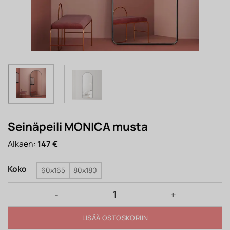
Seinäpeili MONICA musta
Alkaen:
147
€
Koko
60x165
80x180
Seinäpeili MONICA musta määrä
LISÄÄ OSTOSKORIIN