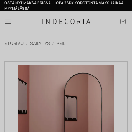
Skip
OSTA NYT MAKSA ERISSÄ - JOPA 36KK KOROTONTA MAKSUAIKAA
MYYMÄLÄSSÄ
to
content
ETUSIVU
/
SÄILYTYS
/
PEILIT