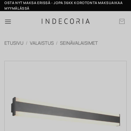
Skip
OSTA NYT MAKSA ERISSÄ - JOPA 36KK KOROTONTA MAKSUAIKAA
MYYMÄLÄSSÄ
to
content
ETUSIVU
/
VALAISTUS
/
SEINÄVALAISIMET