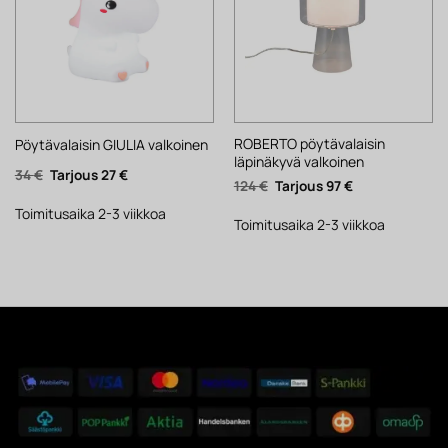
ROBERTO pöytävalaisin
Pöytävalaisin GIULIA valkoinen
läpinäkyvä valkoinen
Alkuperäinen
Nykyinen
34
€
27
€
Alkuperäinen
Nykyinen
124
€
97
€
hinta
hinta
hinta
hinta
oli:
on:
oli:
on:
34 €.
27 €.
Toimitusaika 2-3 viikkoa
124 €.
97 €.
Toimitusaika 2-3 viikkoa