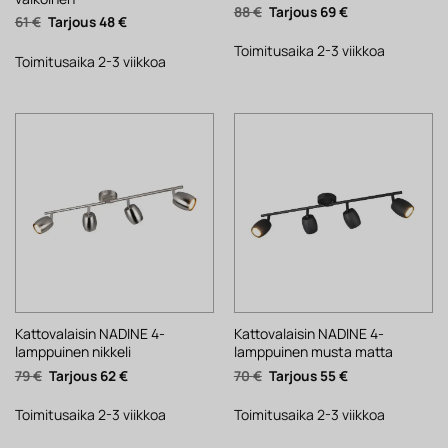
Alkuperäinen
Nykyinen
88
€
69
€
Alkuperäinen
Nykyinen
61
€
48
€
hinta
hinta
hinta
hinta
oli:
on:
oli:
on:
88 €.
69 €.
Toimitusaika 2-3 viikkoa
61 €.
48 €.
Toimitusaika 2-3 viikkoa
Kattovalaisin NADINE 4-
Kattovalaisin NADINE 4-
lamppuinen nikkeli
lamppuinen musta matta
Alkuperäinen
Nykyinen
Alkuperäinen
Nykyinen
79
€
62
€
70
€
55
€
hinta
hinta
hinta
hinta
oli:
on:
oli:
on:
79 €.
62 €.
70 €.
55 €.
Toimitusaika 2-3 viikkoa
Toimitusaika 2-3 viikkoa