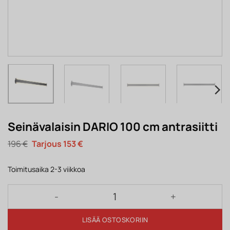
Seinävalaisin DARIO 100 cm antrasiitti
Alkuperäinen
Nykyinen
196
€
153
€
hinta
hinta
oli:
on:
196 €.
153 €.
Toimitusaika 2-3 viikkoa
Seinävalaisin DARIO 100 cm antrasiitti määrä
LISÄÄ OSTOSKORIIN