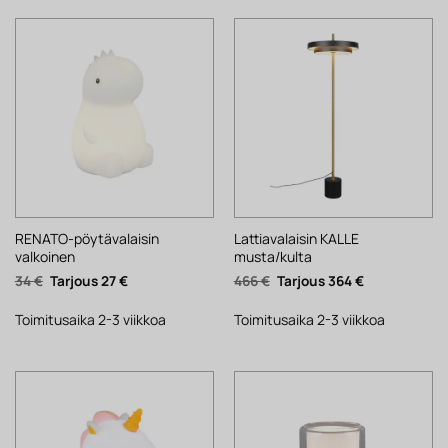
RENATO-pöytävalaisin
Lattiavalaisin KALLE
valkoinen
musta/kulta
Alkuperäinen
Nykyinen
Alkuperäinen
Nykyinen
34
€
27
€
466
€
364
€
hinta
hinta
hinta
hinta
oli:
on:
oli:
on:
34 €.
27 €.
466 €.
364 €.
Toimitusaika 2-3 viikkoa
Toimitusaika 2-3 viikkoa