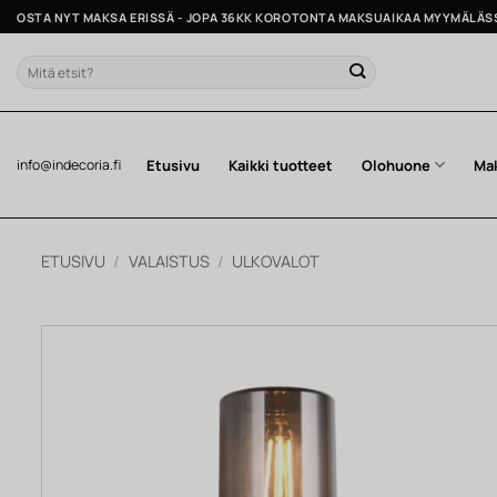
Skip
OSTA NYT MAKSA ERISSÄ - JOPA 36KK KOROTONTA MAKSUAIKAA MYYMÄLÄS
to
content
Etsi:
Etusivu
Kaikki tuotteet
Olohuone
Ma
info@indecoria.fi
ETUSIVU
/
VALAISTUS
/
ULKOVALOT