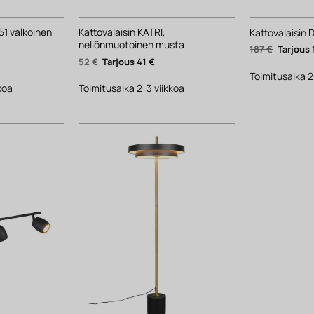
51 valkoinen
Kattovalaisin KATRI,
Kattovalaisin 
neliönmuotoinen musta
Alkuper
187
€
hinta
kyinen
Alkuperäinen
Nykyinen
52
€
41
€
oli:
nta
hinta
hinta
187 €.
Toimitusaika 2
:
oli:
on:
€.
52 €.
41 €.
koa
Toimitusaika 2-3 viikkoa