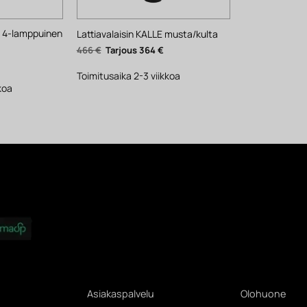
E 4-lamppuinen
Lattiavalaisin KALLE musta/kulta
Alkuperäinen
Nykyinen
466
€
364
€
hinta
hinta
yinen
oli:
on:
ta
466 €.
364 €.
Toimitusaika 2-3 viikkoa
.
koa
Asiakaspalvelu
Olohuone