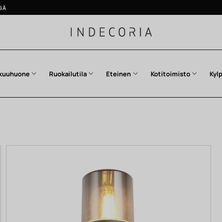
SÄ
kuuhuone
Ruokailutila
Eteinen
Kotitoimisto
Kyl