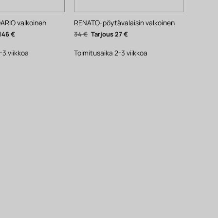
DARIO valkoinen
RENATO-pöytävalaisin valkoinen
äinen
Nykyinen
Alkuperäinen
Nykyinen
146
€
34
€
27
€
hinta
hinta
hinta
on:
oli:
on:
146 €.
34 €.
27 €.
-3 viikkoa
Toimitusaika 2-3 viikkoa