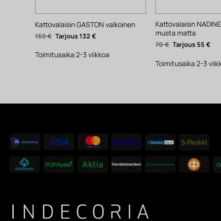
Kattovalaisin NADIN
Kattovalaisin GASTON valkoinen
musta matta
Alkuperäinen
Nykyinen
169
€
132
€
hinta
hinta
Alkuperäinen
Nyk
70
€
55
€
oli:
on:
hinta
hin
169 €.
132 €.
Toimitusaika 2-3 viikkoa
oli:
on:
70 €.
55 €
Toimitusaika 2-3 viik