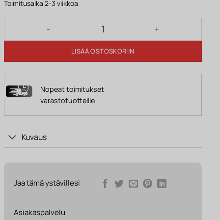
88 €.
69 €.
Toimitusaika 2-3 viikkoa
Seinävalaisin HELMI, 1-lamppuinen, liiketunnistimell
LISÄÄ OSTOSKORIIN
Nopeat toimitukset
varastotuotteille
Kuvaus
Jaa tämä ystävillesi
Asiakaspalvelu