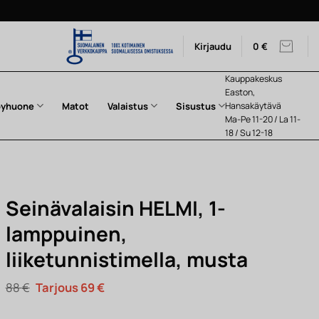
Kirjaudu
0
€
Kauppakeskus
Easton,
pyhuone
Matot
Valaistus
Sisustus
Hansakäytävä
Ma-Pe 11-20 / La 11-
18 / Su 12-18
Seinävalaisin HELMI, 1-
lamppuinen,
liiketunnistimella, musta
Alkuperäinen
Nykyinen
88
€
69
€
hinta
hinta
oli:
on: