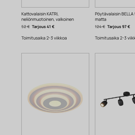
Kattovalaisin KATRI,
Pöytävalaisin BELLA 
neliönmuotoinen, valkoinen
matta
Alkuperäinen
Nykyinen
Alkuperäinen
Ny
52
€
41
€
124
€
97
€
hinta
hinta
hinta
hi
oli:
on:
oli:
on
52 €.
41 €.
124 €.
97 
Toimitusaika 2-3 viikkoa
Toimitusaika 2-3 viik