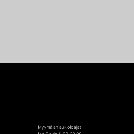
Myymälän aukioloajat
Ma-Pe klo 11.00-20.00