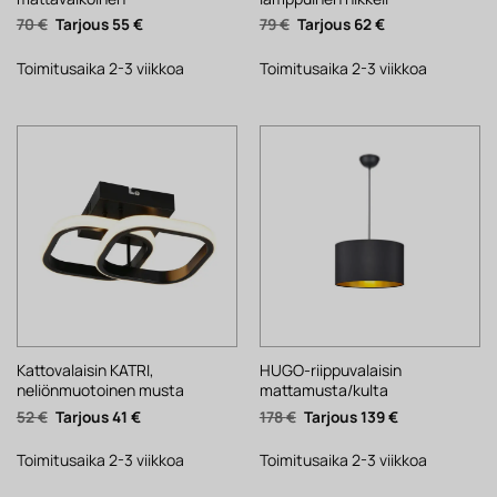
Alkuperäinen
Nykyinen
Alkuperäinen
Nykyinen
70
€
55
€
79
€
62
€
hinta
hinta
hinta
hinta
oli:
on:
oli:
on:
70 €.
55 €.
79 €.
62 €.
Toimitusaika 2-3 viikkoa
Toimitusaika 2-3 viikkoa
Kattovalaisin KATRI,
HUGO-riippuvalaisin
neliönmuotoinen musta
mattamusta/kulta
Alkuperäinen
Nykyinen
Alkuperäinen
Nykyinen
52
€
41
€
178
€
139
€
hinta
hinta
hinta
hinta
oli:
on:
oli:
on:
52 €.
41 €.
178 €.
139 €.
Toimitusaika 2-3 viikkoa
Toimitusaika 2-3 viikkoa