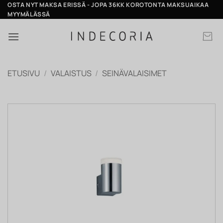
Skip
OSTA NYT MAKSA ERISSÄ - JOPA 36KK KOROTONTA MAKSUAIKAA
MYYMÄLÄSSÄ
to
content
ETUSIVU
/
VALAISTUS
/
SEINÄVALAISIMET