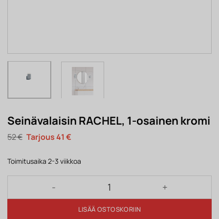
Seinävalaisin RACHEL, 1-osainen kromi
Alkuperäinen
Nykyinen
52
€
41
€
hinta
hinta
oli:
on:
52 €.
41 €.
Toimitusaika 2-3 viikkoa
Seinävalaisin RACHEL, 1-osainen kromi määrä
LISÄÄ OSTOSKORIIN