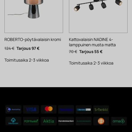
Kattovalaisin NADINE 4-
ROBERTO-pöytävalaisin kromi
lamppuinen musta matta
Alkuperäinen
Nykyinen
124
€
97
€
Alkuperäinen
Nykyinen
70
€
55
€
hinta
hinta
hinta
hinta
oli:
on:
oli:
on:
124 €.
97 €.
Toimitusaika 2-3 viikkoa
70 €.
55 €.
Toimitusaika 2-3 viikkoa