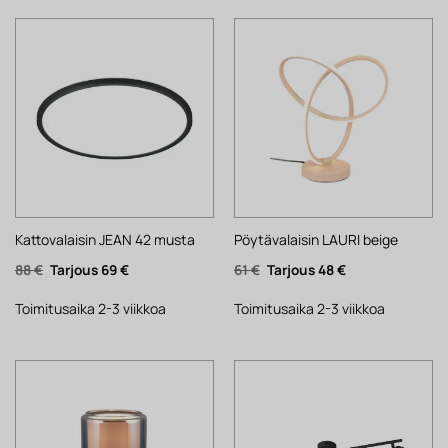
Kattovalaisin JEAN 42 musta
Pöytävalaisin LAURI beige
Alkuperäinen
Nykyinen
Alkuperäinen
Nykyinen
88
€
69
€
61
€
48
€
hinta
hinta
hinta
hinta
oli:
on:
oli:
on:
88 €.
69 €.
61 €.
48 €.
Toimitusaika 2-3 viikkoa
Toimitusaika 2-3 viikkoa