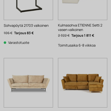
Kulmasohva ETIENNE Setti 2
Sohvapöytä 21703 valkoinen
vasen valkoinen
Alkuperäinen
Nykyinen
106
€
83
€
Alkuperäinen
Nykyinen
2 322
€
1 811
€
hinta
hinta
hinta
hinta
oli:
on:
oli:
on:
106 €.
83 €.
Varastotuote
2
1
Toimitusaika 6-8 viikkoa
322 €.
811 €.