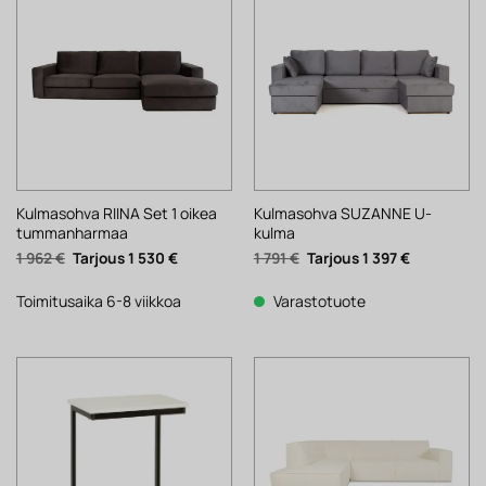
Kulmasohva RIINA Set 1 oikea
Kulmasohva SUZANNE U-
tummanharmaa
kulma
Alkuperäinen
Nykyinen
Alkuperäinen
Nykyinen
1 962
€
1 530
€
1 791
€
1 397
€
hinta
hinta
hinta
hinta
oli:
on:
oli:
on:
1
1
1
1
Toimitusaika 6-8 viikkoa
Varastotuote
962 €.
530 €.
791 €.
397 €.