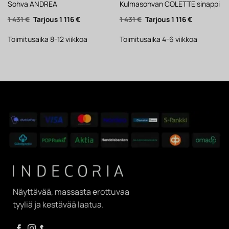
Sohva ANDREA
Kulmasohvan COLETTE sinappi
Alkuperäinen
Nykyinen
Alkuperäinen
Nykyinen
1 431
€
1 116
€
1 431
€
1 116
€
hinta
hinta
hinta
hinta
oli:
on:
oli:
on:
1
1
1
1
Toimitusaika 8-12 viikkoa
Toimitusaika 4-6 viikkoa
431 €.
116 €.
431 €.
116 €.
Näyttävää, massasta erottuvaa
tyyliä ja kestävää laatua.