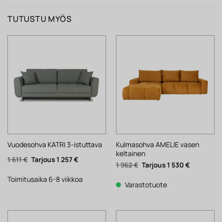
TUTUSTU MYÖS
Kulmasohva AMELIE vasen
Vuodesohva KATRI 3-istuttava
keltainen
Alkuperäinen
Nykyinen
1 611
€
1 257
€
Alkuperäinen
Nykyinen
1 962
€
1 530
€
hinta
hinta
hinta
hinta
oli:
on:
oli:
on:
1
1
Toimitusaika 6-8 viikkoa
1
1
Varastotuote
611 €.
257 €.
962 €.
530 €.