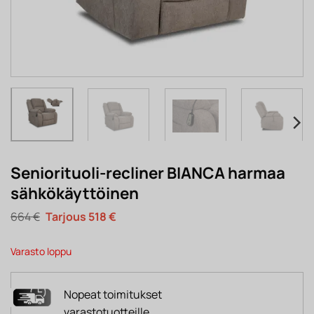
Seniorituoli-recliner BIANCA harmaa
sähkökäyttöinen
Alkuperäinen
Nykyinen
664
€
518
€
hinta
hinta
oli:
on:
664 €.
518 €.
Varasto loppu
Nopeat toimitukset
varastotuotteille