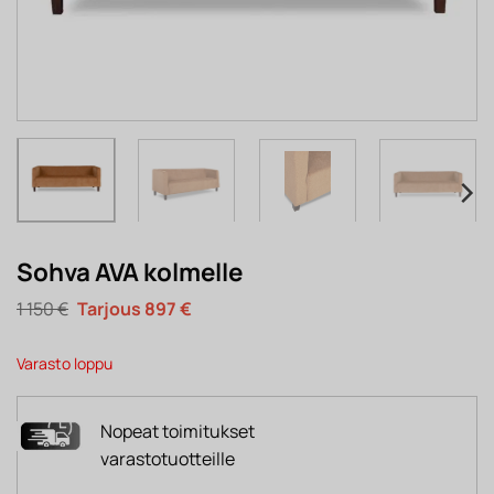
Sohva AVA kolmelle
Alkuperäinen
Nykyinen
1 150
€
897
€
hinta
hinta
oli:
on:
1
897 €.
Varasto loppu
150 €.
Nopeat toimitukset
varastotuotteille