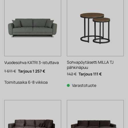
Sohvapöytäsetti MILLA TJ
Vuodesohva KATRI 3-istuttava
pähkinäpuu
Alkuperäinen
Nykyinen
1 611
€
1 257
€
Alkuperäinen
Nykyinen
142
€
111
€
hinta
hinta
hinta
hinta
oli:
on:
oli:
on:
1
1
Toimitusaika 6-8 viikkoa
142 €.
111 €.
Varastotuote
611 €.
257 €.