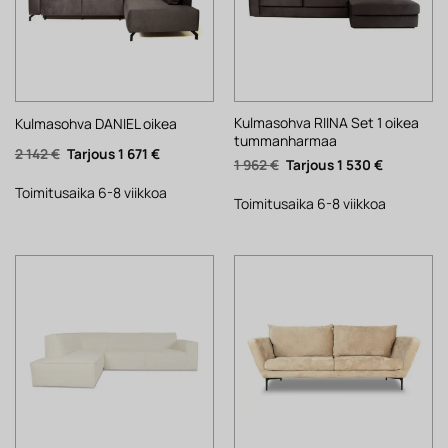
Kulmasohva RIINA Set 1 oikea
Kulmasohva DANIEL oikea
tummanharmaa
Alkuperäinen
Nykyinen
2 142
€
1 671
€
Alkuperäinen
Nykyinen
1 962
€
1 530
€
hinta
hinta
hinta
hinta
oli:
on:
oli:
on:
2
1
Toimitusaika 6-8 viikkoa
1
1
Toimitusaika 6-8 viikkoa
142 €.
671 €.
962 €.
530 €.