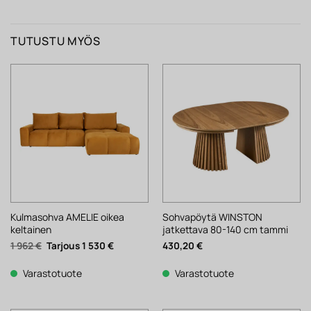
TUTUSTU MYÖS
Kulmasohva AMELIE oikea
Sohvapöytä WINSTON
keltainen
jatkettava 80-140 cm tammi
Alkuperäinen
Nykyinen
1 962
€
1 530
€
430,20
€
hinta
hinta
oli:
on:
1
1
Varastotuote
Varastotuote
962 €.
530 €.