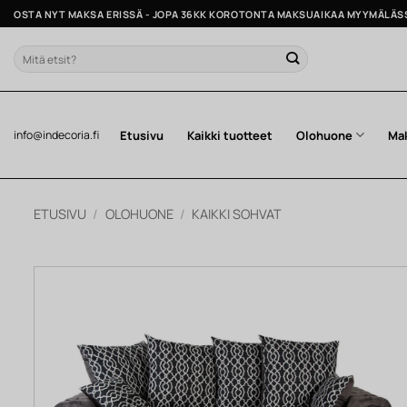
Skip
OSTA NYT MAKSA ERISSÄ - JOPA 36KK KOROTONTA MAKSUAIKAA MYYMÄLÄS
to
content
Etsi:
Etusivu
Kaikki tuotteet
Olohuone
Ma
info@indecoria.fi
ETUSIVU
/
OLOHUONE
/
KAIKKI SOHVAT