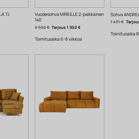
LA TJ
Vuodesohva MIREILLE 2-paikkainen
Sohva ANDRE
140
Alkupe
1 431
€
hinta
ykyinen
Alkuperäinen
Nykyinen
2 502
€
1 952
€
oli:
nta
hinta
hinta
1
Toimitusaika 8
:
oli:
on:
431 €.
1 €.
2
1
Toimitusaika 6-8 viikkoa
502 €.
952 €.