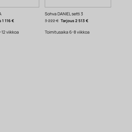
A
Sohva DANIEL setti 3
räinen
Nykyinen
Alkuperäinen
Nykyinen
1 116
€
3 222
€
2 513
€
hinta
hinta
hinta
on:
oli:
on:
1
3
2
-12 viikkoa
Toimitusaika 6-8 viikkoa
116 €.
222 €.
513 €.