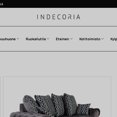
SÄ
kuuhuone
Ruokailutila
Eteinen
Kotitoimisto
Kyl