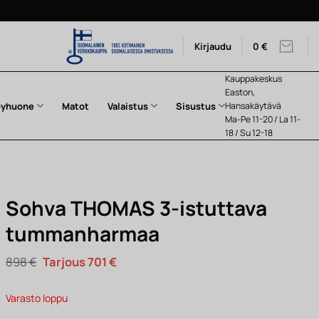
Kirjaudu
0
€
Kauppakeskus
Easton,
pyhuone
Matot
Valaistus
Sisustus
Hansakäytävä
Ma-Pe 11-20 / La 11-
18 / Su 12-18
Sohva THOMAS 3-istuttava
tummanharmaa
Alkuperäinen
Nykyinen
898
€
701
€
hinta
hinta
oli:
on:
898 €.
701 €.
Varasto loppu