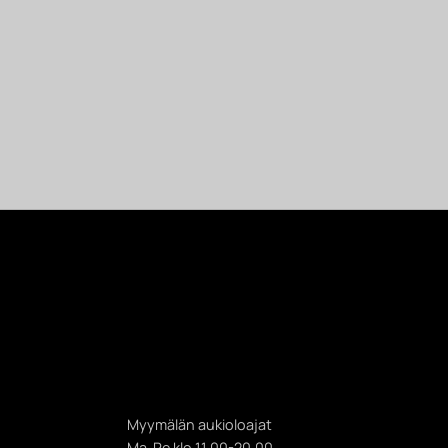
Myymälän aukioloajat
Ma-Pe klo 11.00-20.00