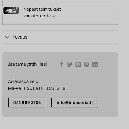
Nopeat toimitukset
varastotuotteille
Kuvaus
Jaa tämä ystävillesi
Asiakaspalvelu
Ma-Pe 11-20 La 11-18 Su 12-18
044 989 3706
info@indecoria.fi