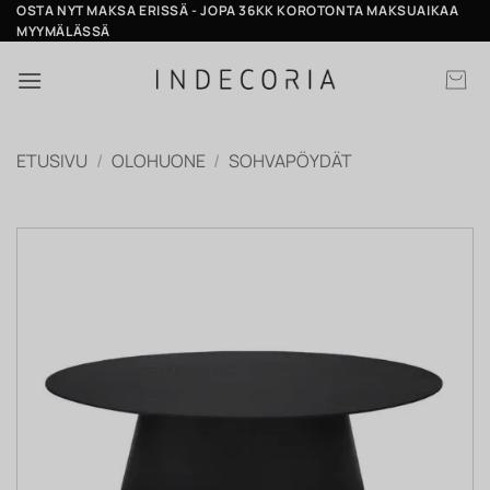
Skip
OSTA NYT MAKSA ERISSÄ - JOPA 36KK KOROTONTA MAKSUAIKAA
MYYMÄLÄSSÄ
to
content
ETUSIVU
/
OLOHUONE
/
SOHVAPÖYDÄT