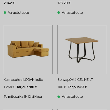
2 142
€
178,20
€
Varastotuote
Varastotuote
Kulmasohva LOGAN kulta
Sohvapöytä CELINE LT
Alkuperäinen
Nykyinen
Alkuperäinen
Nykyinen
1 258
€
981
€
106
€
83
€
hinta
hinta
hinta
hinta
oli:
on:
oli:
on:
1
981 €.
106 €.
83 €.
Toimitusaika 8-12 viikkoa
Varastotuote
258 €.