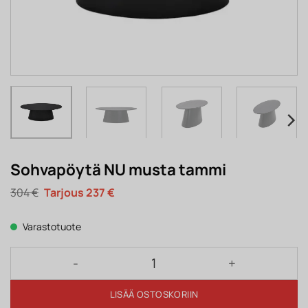
Sohvapöytä NU musta tammi
Alkuperäinen
Nykyinen
304
€
237
€
hinta
hinta
oli:
on:
304 €.
237 €.
Varastotuote
Sohvapöytä NU musta tammi määrä
LISÄÄ OSTOSKORIIN