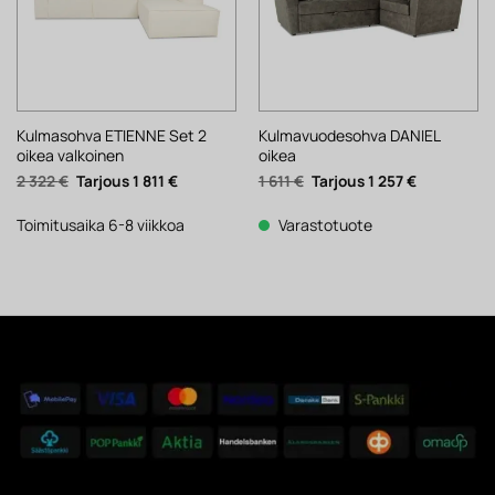
Kulmasohva ETIENNE Set 2
Kulmavuodesohva DANIEL
oikea valkoinen
oikea
Alkuperäinen
Nykyinen
Alkuperäinen
Nykyinen
2 322
€
1 811
€
1 611
€
1 257
€
hinta
hinta
hinta
hinta
oli:
on:
oli:
on:
2
1
1
1
Toimitusaika 6-8 viikkoa
Varastotuote
322 €.
811 €.
611 €.
257 €.