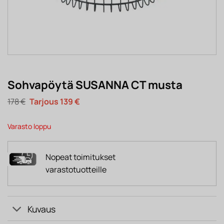
Sohvapöytä SUSANNA CT musta
Alkuperäinen
Nykyinen
178
€
139
€
hinta
hinta
oli:
on:
178 €.
139 €.
Varasto loppu
Nopeat toimitukset
varastotuotteille
Kuvaus