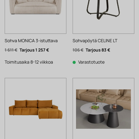
Sohva MONICA 3-istuttava
Sohvapöytä CELINE LT
Alkuperäinen
Nykyinen
Alkuperäinen
Nykyinen
1 611
€
1 257
€
106
€
83
€
hinta
hinta
hinta
hinta
oli:
on:
oli:
on:
1
1
106 €.
83 €.
Toimitusaika 8-12 viikkoa
Varastotuote
611 €.
257 €.