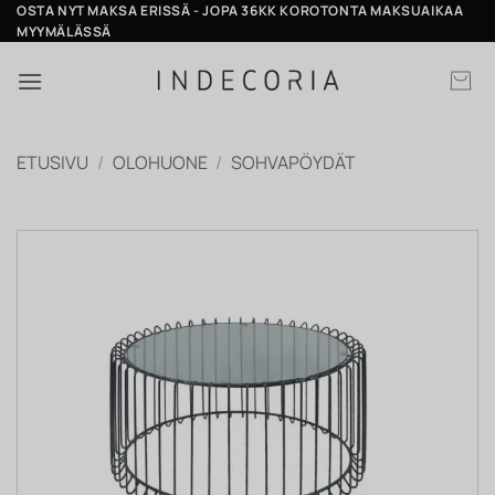
Skip
OSTA NYT MAKSA ERISSÄ - JOPA 36KK KOROTONTA MAKSUAIKAA
MYYMÄLÄSSÄ
to
content
ETUSIVU
/
OLOHUONE
/
SOHVAPÖYDÄT