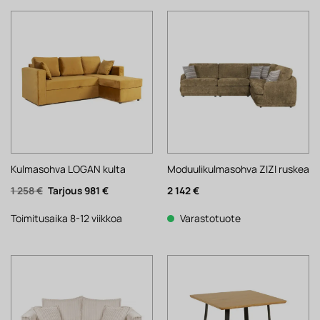
Kulmasohva LOGAN kulta
Moduulikulmasohva ZIZI ruskea
Alkuperäinen
Nykyinen
1 258
€
981
€
2 142
€
hinta
hinta
oli:
on:
1
981 €.
Toimitusaika 8-12 viikkoa
Varastotuote
258 €.