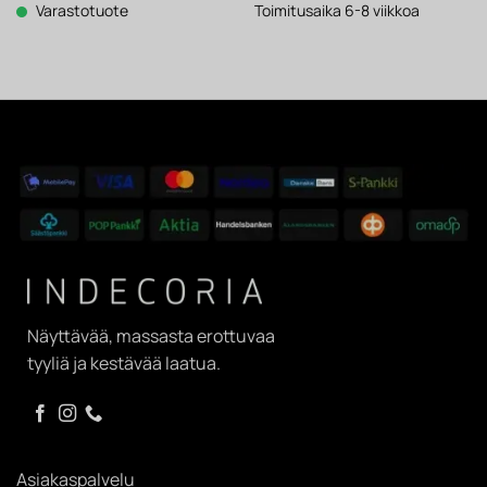
1
1
2
1
Varastotuote
Toimitusaika 6-8 viikkoa
611 €.
257 €.
322 €.
811 €.
Näyttävää, massasta erottuvaa
tyyliä ja kestävää laatua.
Asiakaspalvelu