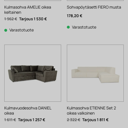
Kulmasohva AMELIE oikea
Sohvapöytäsetti FIERO musta
keltainen
178,20
€
Alkuperäinen
Nykyinen
1 962
€
1 530
€
hinta
hinta
oli:
on:
Varastotuote
1
1
Varastotuote
962 €.
530 €.
Kulmavuodesohva DANIEL
Kulmasohva ETIENNE Set 2
oikea
oikea valkoinen
Alkuperäinen
Nykyinen
Alkuperäinen
Nykyinen
1 611
€
1 257
€
2 322
€
1 811
€
hinta
hinta
hinta
hinta
oli:
on:
oli:
on: