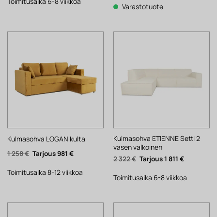
2
1
Toimitusaika 6-8 viikkoa
1
976 €.
Varastotuote
142 €.
671 €.
251 €.
Kulmasohva ETIENNE Setti 2
Kulmasohva LOGAN kulta
vasen valkoinen
Alkuperäinen
Nykyinen
1 258
€
981
€
Alkuperäinen
Nykyinen
2 322
€
1 811
€
hinta
hinta
hinta
hinta
oli:
on:
oli:
on:
1
981 €.
Toimitusaika 8-12 viikkoa
2
1
Toimitusaika 6-8 viikkoa
258 €.
322 €.
811 €.