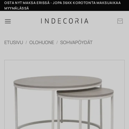
Skip
OSTA NYT MAKSA ERISSÄ - JOPA 36KK KOROTONTA MAKSUAIKAA
MYYMÄLÄSSÄ
to
content
ETUSIVU
/
OLOHUONE
/
SOHVAPÖYDÄT