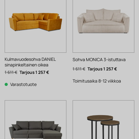
Kulmavuodesohva DANIEL
Sohva MONICA 3-istuttava
sinapinkeltainen oikea
Alkuperäinen
Nykyinen
1 611
€
1 257
€
Alkuperäinen
Nykyinen
1 611
€
1 257
€
hinta
hinta
hinta
hinta
oli:
on:
oli:
on:
1
1
Toimitusaika 8-12 viikkoa
1
1
Varastotuote
611 €.
257 €.
611 €.
257 €.