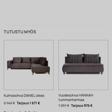
TUTUSTU MYÖS
Vuodesohva HANNAH
Kulmasohva DANIEL oikea
tummanharmaa
Alkuperäinen
Nykyinen
2 142
€
1 671
€
Alkuperäinen
Nykyinen
1 251
€
976
€
hinta
hinta
hinta
hinta
oli:
on:
oli:
on: