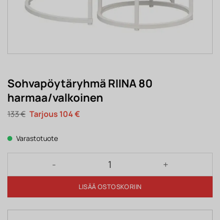
Sohvapöytäryhmä RIINA 80
harmaa/valkoinen
Alkuperäinen
Nykyinen
133
€
104
€
hinta
hinta
oli:
on:
133 €.
104 €.
Varastotuote
Sohvapöytäryhmä RIINA 80 harmaa/valkoinen määr
LISÄÄ OSTOSKORIIN