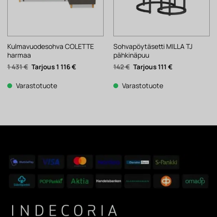
Kulmavuodesohva COLETTE
Sohvapöytäsetti MILLA TJ
harmaa
pähkinäpuu
Alkuperäinen
Nykyinen
Alkuperäinen
Nykyinen
1 431
€
1 116
€
142
€
111
€
hinta
hinta
hinta
hinta
oli:
on:
oli:
on:
1
1
142 €.
111 €.
Varastotuote
Varastotuote
431 €.
116 €.