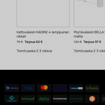
Kattovalaisin NADINE 4-lamppuinen
Pöytävalaisin BELLA 
nikkeli
matta
Alkuperäinen
Nykyinen
Alkuperäinen
Ny
79
€
62
€
124
€
97
€
hinta
hinta
hinta
hi
oli:
on:
oli:
on
79 €.
62 €.
124 €.
97 
Toimitusaika 2-3 viikkoa
Toimitusaika 2-3 viik