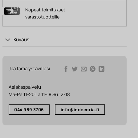
Nopeat toimitukset
varastotuotteille
Kuvaus
Jaa tämä ystävillesi
Asiakaspalvelu
Ma-Pe 11-20 La 11-18 Su 12-18
044 989 3706
info@indecoria.fi