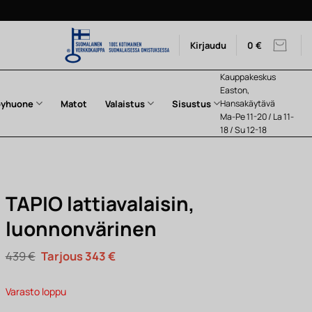
Kirjaudu
0
€
Kauppakeskus
Easton,
pyhuone
Matot
Valaistus
Sisustus
Hansakäytävä
Ma-Pe 11-20 / La 11-
18 / Su 12-18
TAPIO lattiavalaisin,
luonnonvärinen
Alkuperäinen
Nykyinen
439
€
343
€
hinta
hinta
oli:
on:
439 €.
343 €.
Varasto loppu