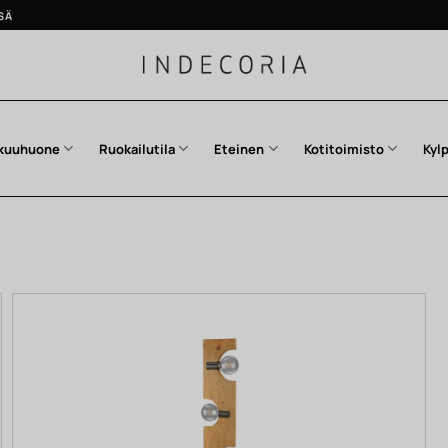
SÄ
kuuhuone
Ruokailutila
Eteinen
Kotitoimisto
Kyl