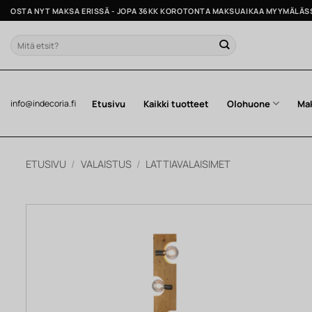
Skip
OSTA NYT MAKSA ERISSÄ - JOPA 36KK KOROTONTA MAKSUAIKAA MYYMÄLÄS
to
content
Etsi:
Etusivu
Kaikki tuotteet
Olohuone
Ma
info@indecoria.fi
ETUSIVU
/
VALAISTUS
/
LATTIAVALAISIMET