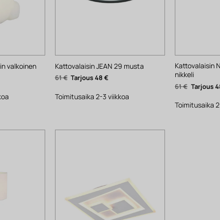
Kattovalaisin
n valkoinen
Kattovalaisin JEAN 29 musta
nikkeli
yinen
Alkuperäinen
Nykyinen
61
€
48
€
ta
hinta
hinta
Alkuperäi
61
€
4
oli:
on:
hinta
.
61 €.
48 €.
koa
Toimitusaika 2-3 viikkoa
oli:
61 €.
Toimitusaika 2