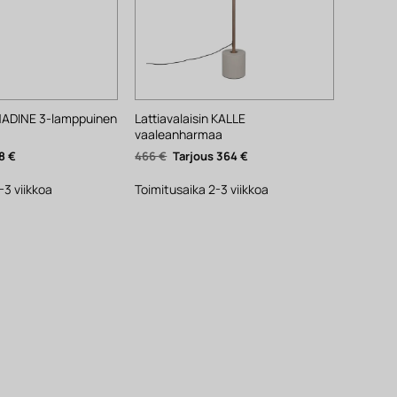
 NADINE 3-lamppuinen
Lattiavalaisin KALLE
vaaleanharmaa
nen
Nykyinen
Alkuperäinen
Nykyinen
8
€
466
€
364
€
hinta
hinta
hinta
on:
oli:
on:
48 €.
466 €.
364 €.
-3 viikkoa
Toimitusaika 2-3 viikkoa