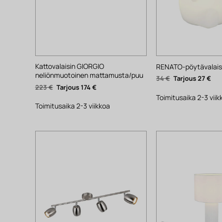
Kattovalaisin GIORGIO
RENATO-pöytävalaisi
neliönmuotoinen mattamusta/puu
Alkuperäinen
Nyk
34
€
27
€
hinta
hin
Alkuperäinen
Nykyinen
223
€
174
€
oli:
on:
hinta
hinta
34 €.
27 €
Toimitusaika 2-3 viik
oli:
on:
223 €.
174 €.
Toimitusaika 2-3 viikkoa