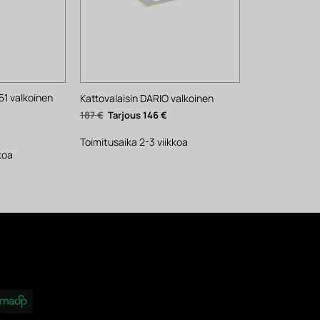
51 valkoinen
Kattovalaisin DARIO valkoinen
Alkuperäinen
Nykyinen
187
€
146
€
hinta
hinta
kyinen
oli:
on:
nta
187 €.
146 €.
Toimitusaika 2-3 viikkoa
:
€.
koa