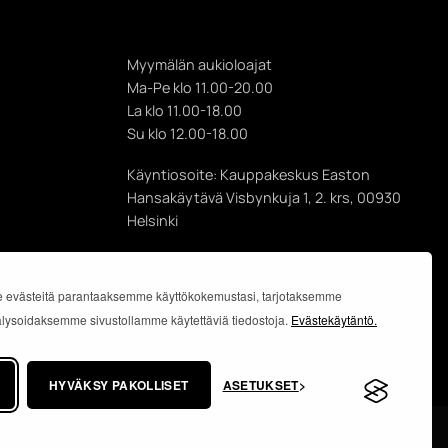
Myymälän aukioloajat
Ma-Pe klo 11.00-20.00
La klo 11.00-18.00
Su klo 12.00-18.00
Käyntiosoite: Kauppakeskus Easton
Hansakäytävä Visbynkuja 1, 2. krs, 00930
Helsinki
Postiosoite: Gotlanninkatu 11 B,
PL 8, 00930 Helsinki Kauppakeskus Easton
 evästeitä parantaaksemme käyttökokemustasi, tarjotaksemme
analysoidaksemme sivustollamme käytettäviä tiedostoja.
Evästekäytäntö.
HYVÄKSY PAKOLLISET
ASETUKSET