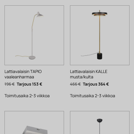
Lattiavalaisin TAPIO
Lattiavalaisin KALLE
vaaleanharmaa
musta/kulta
Alkuperäinen
Nykyinen
Alkuperäinen
Nykyinen
196
€
153
€
466
€
364
€
hinta
hinta
hinta
hinta
oli:
on:
oli:
on:
196 €.
153 €.
466 €.
364 €.
Toimitusaika 2-3 viikkoa
Toimitusaika 2-3 viikkoa