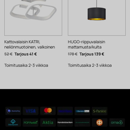
Kattovalaisin KATRI,
HUGO-riippuvalaisin
neliönmuotoinen, valkoinen
mattamusta/kulta
Alkuperäinen
Nykyinen
Alkuperäinen
Nykyinen
52
€
41
€
178
€
139
€
hinta
hinta
hinta
hinta
oli:
on:
oli:
on:
52 €.
41 €.
178 €.
139 €.
Toimitusaika 2-3 viikkoa
Toimitusaika 2-3 viikkoa