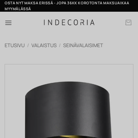
Skip
OSTA NYT MAKSA ERISSÄ - JOPA 36KK KOROTONTA MAKSUAIKAA
MYYMÄLÄSSÄ
to
content
ETUSIVU
/
VALAISTUS
/
SEINÄVALAISIMET