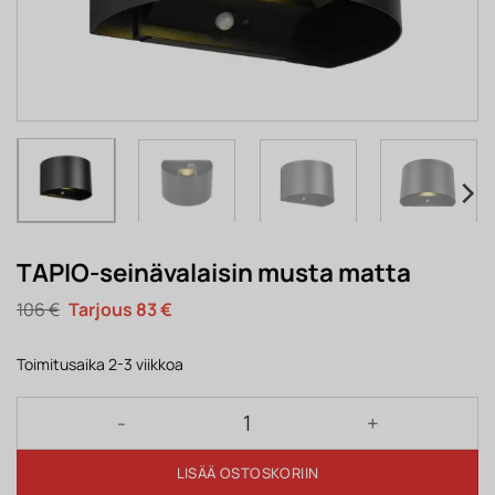
TAPIO-seinävalaisin musta matta
Alkuperäinen
Nykyinen
106
€
83
€
hinta
hinta
oli:
on:
106 €.
83 €.
Toimitusaika 2-3 viikkoa
TAPIO-seinävalaisin musta matta määrä
LISÄÄ OSTOSKORIIN