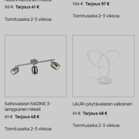
Alkuperäinen
Nykyinen
124
€
97
€
Alkuperäinen
Nykyinen
52
€
41
€
hinta
hinta
hinta
hinta
oli:
on:
oli:
on:
124 €.
97 €.
Toimitusaika 2-3 viikkoa
52 €.
41 €.
Toimitusaika 2-3 viikkoa
Kattovalaisin NADINE 3-
LAURI-pöytävalaisin valkoinen
lamppuinen nikkeli
Alkuperäinen
Nykyinen
61
€
48
€
Alkuperäinen
Nykyinen
61
€
48
€
hinta
hinta
hinta
hinta
oli:
on:
oli:
on:
61 €.
48 €.
Toimitusaika 2-3 viikkoa
61 €.
48 €.
Toimitusaika 2-3 viikkoa