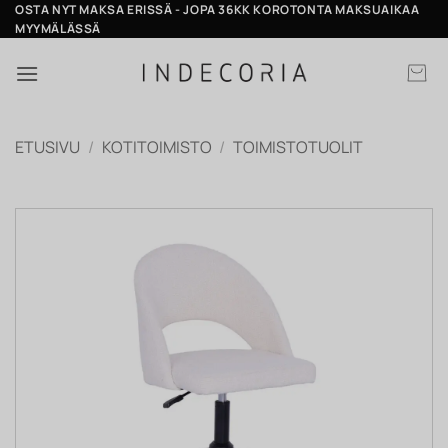
Skip
OSTA NYT MAKSA ERISSÄ - JOPA 36KK KOROTONTA MAKSUAIKAA
MYYMÄLÄSSÄ
to
content
ETUSIVU
/
KOTITOIMISTO
/
TOIMISTOTUOLIT