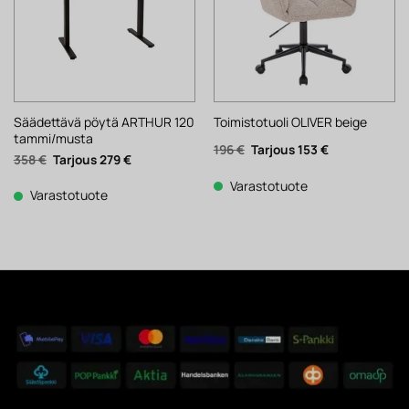
Säädettävä pöytä ARTHUR 120
Toimistotuoli OLIVER beige
tammi/musta
Alkuperäinen
Nykyinen
196
€
153
€
Alkuperäinen
Nykyinen
358
€
279
€
hinta
hinta
hinta
hinta
oli:
on:
oli:
on:
196 €.
153 €.
Varastotuote
358 €.
279 €.
Varastotuote