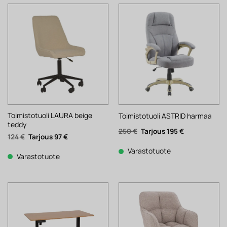
Toimistotuoli LAURA beige
Toimistotuoli ASTRID harmaa
teddy
Alkuperäinen
Nykyinen
250
€
195
€
Alkuperäinen
Nykyinen
124
€
97
€
hinta
hinta
hinta
hinta
oli:
on:
oli:
on:
250 €.
195 €.
Varastotuote
124 €.
97 €.
Varastotuote