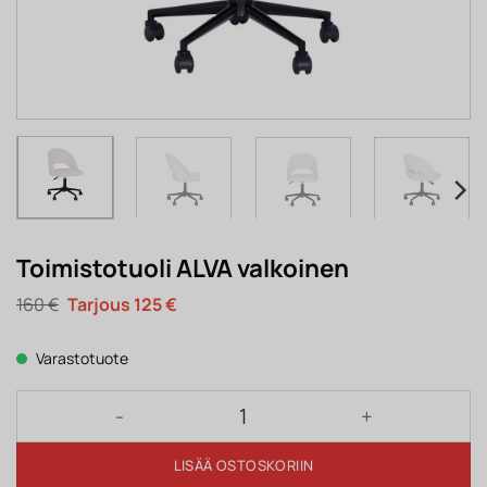
Toimistotuoli ALVA valkoinen
Alkuperäinen
Nykyinen
160
€
125
€
hinta
hinta
oli:
on:
160 €.
125 €.
Varastotuote
Toimistotuoli ALVA valkoinen määrä
LISÄÄ OSTOSKORIIN