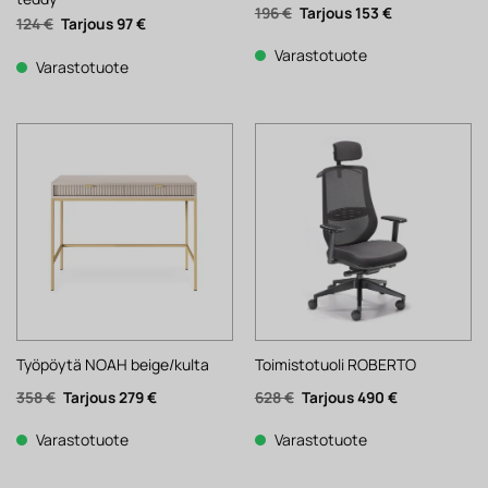
Alkuperäinen
Nykyinen
196
€
153
€
Alkuperäinen
Nykyinen
124
€
97
€
hinta
hinta
hinta
hinta
oli:
on:
oli:
on:
196 €.
153 €.
Varastotuote
124 €.
97 €.
Varastotuote
Työpöytä NOAH beige/kulta
Toimistotuoli ROBERTO
Alkuperäinen
Nykyinen
Alkuperäinen
Nykyinen
358
€
279
€
628
€
490
€
hinta
hinta
hinta
hinta
oli:
on:
oli:
on:
358 €.
279 €.
628 €.
490 €.
Varastotuote
Varastotuote