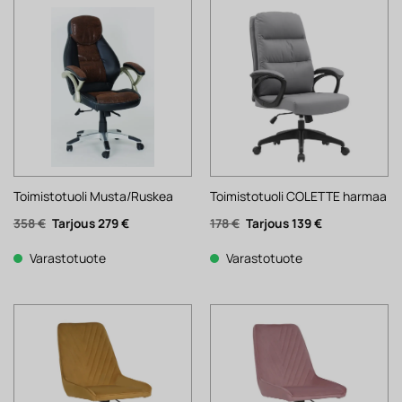
Toimistotuoli Musta/Ruskea
Toimistotuoli COLETTE harmaa
Alkuperäinen
Nykyinen
Alkuperäinen
Nykyinen
358
€
279
€
178
€
139
€
hinta
hinta
hinta
hinta
oli:
on:
oli:
on:
358 €.
279 €.
178 €.
139 €.
Varastotuote
Varastotuote