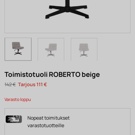
Toimistotuoli ROBERTO beige
Alkuperäinen
Nykyinen
142
€
111
€
hinta
hinta
oli:
on:
142 €.
111 €.
Varasto loppu
Nopeat toimitukset
varastotuotteille