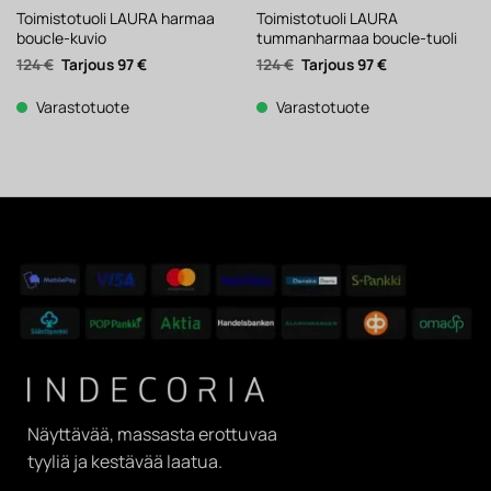
Toimistotuoli LAURA harmaa
Toimistotuoli LAURA
boucle-kuvio
tummanharmaa boucle-tuoli
Alkuperäinen
Nykyinen
Alkuperäinen
Nykyinen
124
€
97
€
124
€
97
€
hinta
hinta
hinta
hinta
oli:
on:
oli:
on:
124 €.
97 €.
124 €.
97 €.
Varastotuote
Varastotuote
Näyttävää, massasta erottuvaa
tyyliä ja kestävää laatua.