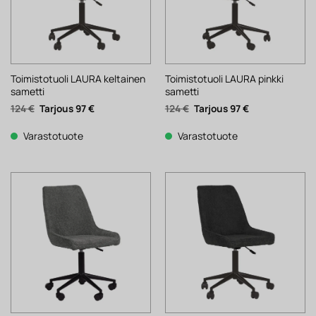
Toimistotuoli LAURA keltainen
Toimistotuoli LAURA pinkki
sametti
sametti
Alkuperäinen
Nykyinen
Alkuperäinen
Nykyinen
124
€
97
€
124
€
97
€
hinta
hinta
hinta
hinta
oli:
on:
oli:
on:
124 €.
97 €.
124 €.
97 €.
Varastotuote
Varastotuote