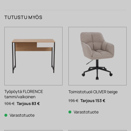
TUTUSTU MYÖS
Työpöytä FLORENCE
Toimistotuoli OLIVER beige
tammi/valkoinen
Alkuperäinen
Nykyinen
196
€
153
€
Alkuperäinen
Nykyinen
106
€
83
€
hinta
hinta
hinta
hinta
oli:
on:
oli:
on:
196 €.
153 €.
Varastotuote
106 €.
83 €.
Varastotuote