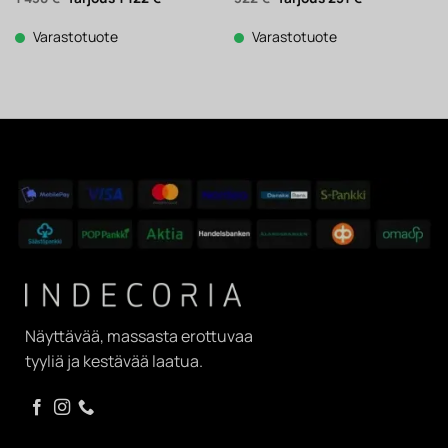
hinta
hinta
hinta
hinta
oli:
on:
oli:
on:
1
1
322 €.
251 €.
Varastotuote
Varastotuote
438 €.
122 €.
Näyttävää, massasta erottuvaa
tyyliä ja kestävää laatua.