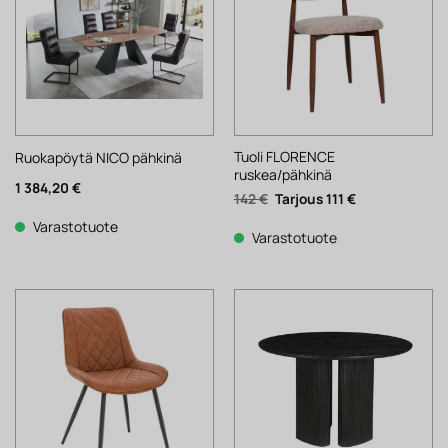
Tuoli FLORENCE
Ruokapöytä NICO pähkinä
ruskea/pähkinä
1 384,20
€
Alkuperäinen
Nykyinen
142
€
111
€
hinta
hinta
oli:
on:
Varastotuote
142 €.
111 €.
Varastotuote