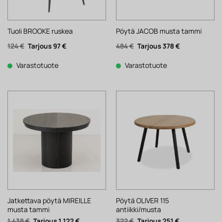
Tuoli BROOKE ruskea
Pöytä JACOB musta tammi
Alkuperäinen
Nykyinen
Alkuperäinen
Nykyinen
124
€
97
€
484
€
378
€
hinta
hinta
hinta
hinta
oli:
on:
oli:
on:
124 €.
97 €.
484 €.
378 €.
Varastotuote
Varastotuote
Jatkettava pöytä MIREILLE
Pöytä OLIVER 115
musta tammi
antiikki/musta
Alkuperäinen
Nykyinen
Alkuperäinen
Nykyinen
1 438
€
1 122
€
322
€
251
€