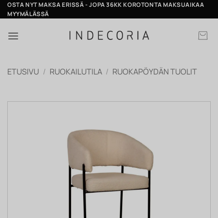
Skip
OSTA NYT MAKSA ERISSÄ - JOPA 36KK KOROTONTA MAKSUAIKAA
MYYMÄLÄSSÄ
to
content
ETUSIVU
/
RUOKAILUTILA
/
RUOKAPÖYDÄN TUOLIT