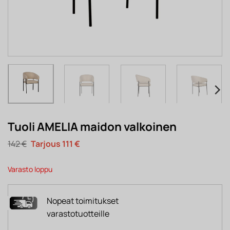
Tuoli AMELIA maidon valkoinen
Alkuperäinen
Nykyinen
142
€
111
€
hinta
hinta
oli:
on:
142 €.
111 €.
Varasto loppu
Nopeat toimitukset
varastotuotteille