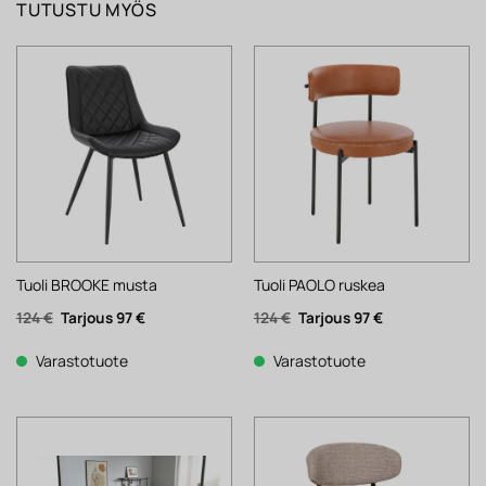
TUTUSTU MYÖS
Tuoli BROOKE musta
Tuoli PAOLO ruskea
Alkuperäinen
Nykyinen
Alkuperäinen
Nykyinen
124
€
97
€
124
€
97
€
hinta
hinta
hinta
hinta
oli:
on:
oli:
on:
124 €.
97 €.
124 €.
97 €.
Varastotuote
Varastotuote