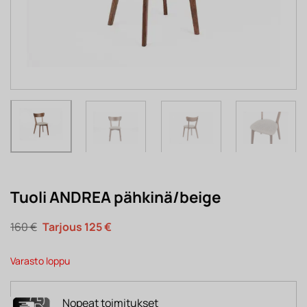
Tuoli ANDREA pähkinä/beige
Alkuperäinen
Nykyinen
160
€
125
€
hinta
hinta
oli:
on:
160 €.
125 €.
Varasto loppu
Nopeat toimitukset