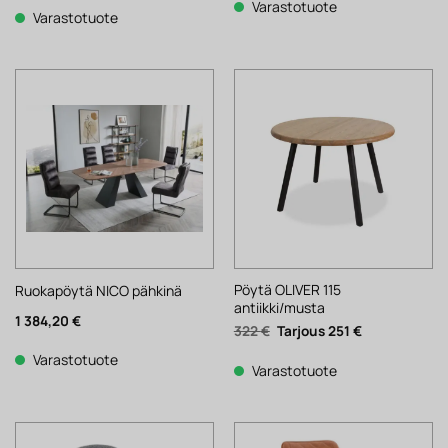
oli:
on:
124 €.
97 €.
Varastotuote
1
1
Varastotuote
438 €.
122 €.
Pöytä OLIVER 115
Ruokapöytä NICO pähkinä
antiikki/musta
1 384,20
€
Alkuperäinen
Nykyinen
322
€
251
€
hinta
hinta
oli:
on:
Varastotuote
322 €.
251 €.
Varastotuote