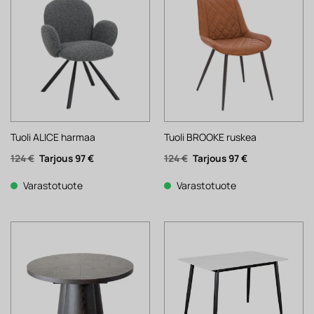
Tuoli ALICE harmaa
Tuoli BROOKE ruskea
Alkuperäinen
Nykyinen
Alkuperäinen
Nykyinen
124
€
97
€
124
€
97
€
hinta
hinta
hinta
hinta
oli:
on:
oli:
on:
124 €.
97 €.
124 €.
97 €.
Varastotuote
Varastotuote