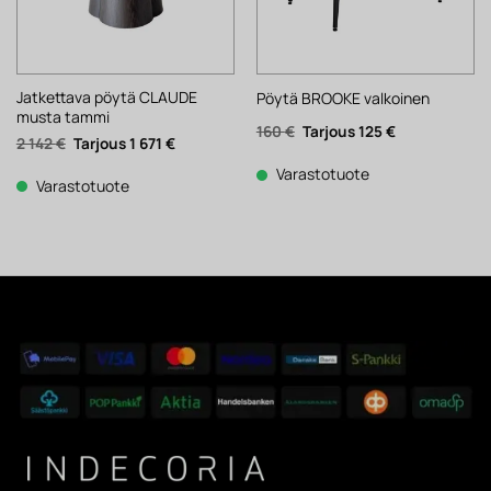
Jatkettava pöytä CLAUDE
Pöytä BROOKE valkoinen
musta tammi
Alkuperäinen
Nykyinen
160
€
125
€
Alkuperäinen
Nykyinen
2 142
€
1 671
€
hinta
hinta
hinta
hinta
oli:
on:
oli:
on:
160 €.
125 €.
Varastotuote
2
1
Varastotuote
142 €.
671 €.