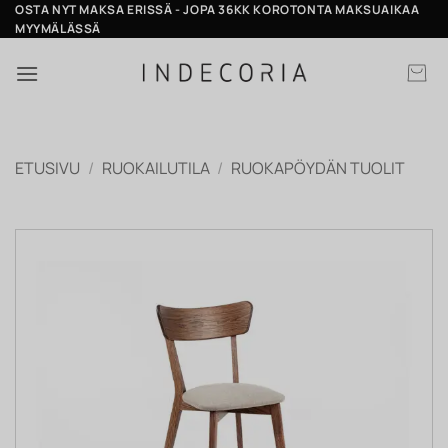
Skip
OSTA NYT MAKSA ERISSÄ - JOPA 36KK KOROTONTA MAKSUAIKAA
MYYMÄLÄSSÄ
to
content
ETUSIVU
/
RUOKAILUTILA
/
RUOKAPÖYDÄN TUOLIT