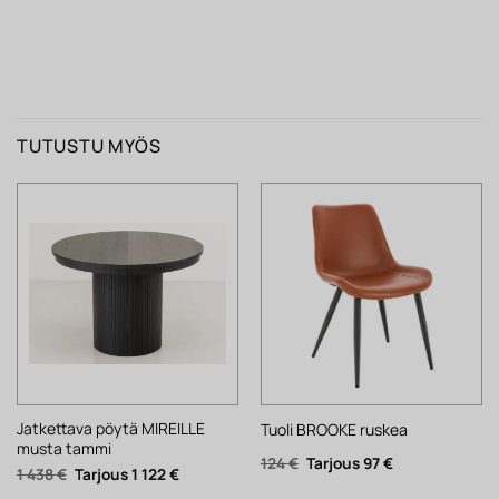
TUTUSTU MYÖS
Jatkettava pöytä MIREILLE
Tuoli BROOKE ruskea
musta tammi
Alkuperäinen
Nykyinen
124
€
97
€
Alkuperäinen
Nykyinen
1 438
€
1 122
€
hinta
hinta
hinta
hinta
oli:
on: