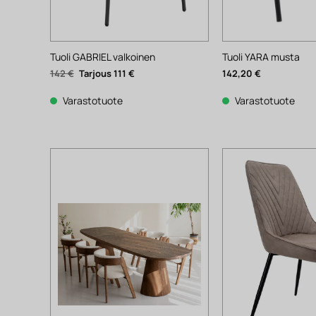
Tuoli GABRIEL valkoinen
Tuoli YARA musta
Alkuperäinen
Nykyinen
142
€
111
€
142,20
€
hinta
hinta
oli:
on:
142 €.
111 €.
Varastotuote
Varastotuote