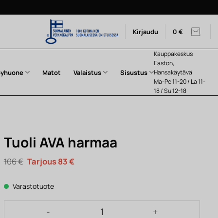
Kirjaudu
0
€
Kauppakeskus
Easton,
pyhuone
Matot
Valaistus
Sisustus
Hansakäytävä
Ma-Pe 11-20 / La 11-
18 / Su 12-18
Tuoli AVA harmaa
Alkuperäinen
Nykyinen
106
€
83
€
hinta
hinta
oli:
on:
106 €.
83 €.
Varastotuote
Tuoli AVA harmaa määrä