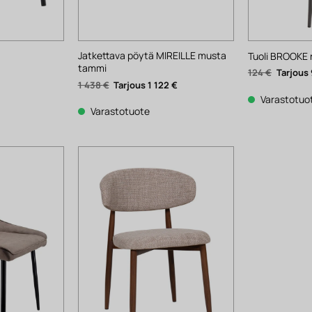
Jatkettava pöytä MIREILLE musta
Tuoli BROOKE 
tammi
Alkuper
124
€
hinta
Alkuperäinen
Nykyinen
1 438
€
1 122
€
oli:
hinta
hinta
124 €.
Varastotuo
oli:
on:
1
1
Varastotuote
438 €.
122 €.