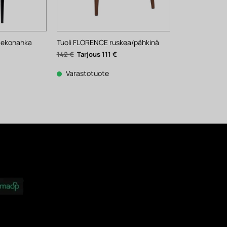
a ekonahka
Tuoli FLORENCE ruskea/pähkinä
kyinen
Alkuperäinen
Nykyinen
142
€
111
€
nta
hinta
hinta
:
oli:
on:
 €.
142 €.
111 €.
Varastotuote