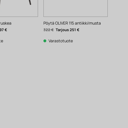
ruskea
Pöytä OLIVER 115 antiikki/musta
äinen
Nykyinen
Alkuperäinen
Nykyinen
97
€
322
€
251
€
hinta
hinta
hinta
on:
oli:
on:
97 €.
322 €.
251 €.
te
Varastotuote