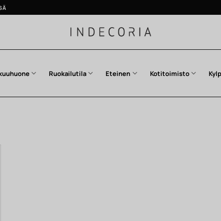
SÄ
kuuhuone
Ruokailutila
Eteinen
Kotitoimisto
Kyl