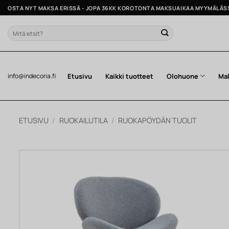
Skip
OSTA NYT MAKSA ERISSÄ - JOPA 36KK KOROTONTA MAKSUAIKAA MYYMÄLÄS
to
content
Etsi:
Etusivu
Kaikki tuotteet
Olohuone
Ma
info@indecoria.fi
ETUSIVU
/
RUOKAILUTILA
/
RUOKAPÖYDÄN TUOLIT