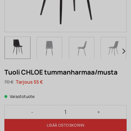
Tuoli CHLOE tummanharmaa/musta
Alkuperäinen
Nykyinen
70
€
55
€
hinta
hinta
oli:
on:
70 €.
55 €.
Varastotuote
Tuoli CHLOE tummanharmaa/musta määrä
LISÄÄ OSTOSKORIIN