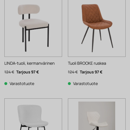
LINDA-tuoli, kermanvärinen
Tuoli BROOKE ruskea
Alkuperäinen
Nykyinen
Alkuperäinen
Nykyinen
124
€
97
€
124
€
97
€
hinta
hinta
hinta
hinta
oli:
on:
oli:
on:
124 €.
97 €.
124 €.
97 €.
Varastotuote
Varastotuote