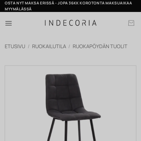
Skip
OSTA NYT MAKSA ERISSÄ - JOPA 36KK KOROTONTA MAKSUAIKAA
MYYMÄLÄSSÄ
to
content
ETUSIVU
/
RUOKAILUTILA
/
RUOKAPÖYDÄN TUOLIT