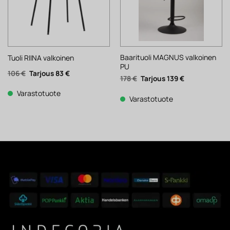
Baarituoli MAGNUS valkoinen
Tuoli RIINA valkoinen
PU
Alkuperäinen
Nykyinen
106
€
83
€
Alkuperäinen
Nykyinen
178
€
139
€
hinta
hinta
hinta
hinta
oli:
on:
oli:
on:
106 €.
83 €.
Varastotuote
178 €.
139 €.
Varastotuote