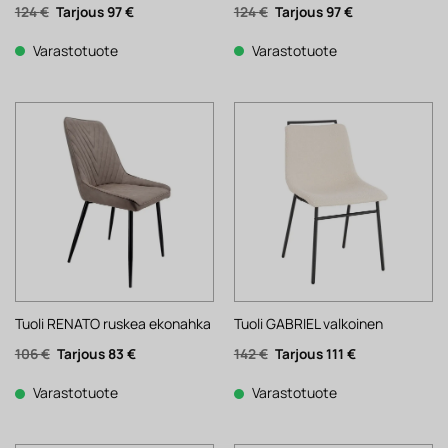
Alkuperäinen
Nykyinen
Alkuperäinen
Nykyinen
124
€
97
€
124
€
97
€
hinta
hinta
hinta
hinta
oli:
on:
oli:
on:
124 €.
97 €.
124 €.
97 €.
Varastotuote
Varastotuote
Tuoli RENATO ruskea ekonahka
Tuoli GABRIEL valkoinen
Alkuperäinen
Nykyinen
Alkuperäinen
Nykyinen
106
€
83
€
142
€
111
€
hinta
hinta
hinta
hinta
oli:
on:
oli:
on:
106 €.
83 €.
142 €.
111 €.
Varastotuote
Varastotuote