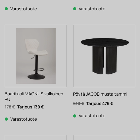
hinta
hinta
hinta
hinta
oli:
on:
oli:
on:
2
2
2
1
Varastotuote
Varastotuote
682 €.
092 €.
142 €.
671 €.
Baarituoli MAGNUS valkoinen
Pöytä JACOB musta tammi
PU
Alkuperäinen
Nykyinen
610
€
476
€
Alkuperäinen
Nykyinen
178
€
139
€
hinta
hinta
hinta
hinta
oli:
on:
oli:
on:
610 €.
476 €.
Varastotuote
178 €.
139 €.
Varastotuote