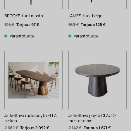
BROOKE-tuoli musta
JAMES-tuoli beige
Alkuperäinen
Nykyinen
Alkuperäinen
Nykyinen
124
€
97
€
160
€
125
€
hinta
hinta
hinta
hinta
oli:
on:
oli:
on:
124 €.
97 €.
160 €.
125 €.
Varastotuote
Varastotuote
Jatkettava ruokapöytä ELLA
Jatkettava pöytä CLAUDE
ruskea
musta tammi
Alkuperäinen
Nykyinen
Alkuperäinen
Nykyinen
2 682
€
2 092
€
2 142
€
1 671
€