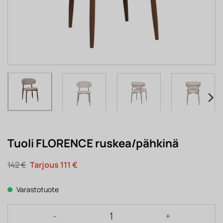
Tuoli FLORENCE ruskea/pähkinä
Alkuperäinen
Nykyinen
142
€
111
€
hinta
hinta
oli:
on:
142 €.
111 €.
Varastotuote
Tuoli FLORENCE ruskea/pähkinä määrä