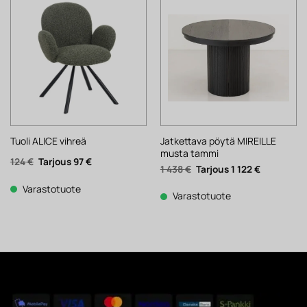
Jatkettava pöytä MIREILLE
Tuoli ALICE vihreä
musta tammi
Alkuperäinen
Nykyinen
124
€
97
€
Alkuperäinen
Nykyinen
1 438
€
1 122
€
hinta
hinta
hinta
hinta
oli:
on:
oli:
on:
124 €.
97 €.
Varastotuote
1
1
Varastotuote
438 €.
122 €.