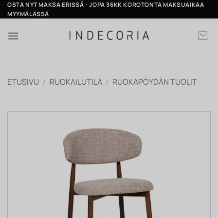
Skip
OSTA NYT MAKSA ERISSÄ - JOPA 36KK KOROTONTA MAKSUAIKAA
MYYMÄLÄSSÄ
to
content
ETUSIVU
/
RUOKAILUTILA
/
RUOKAPÖYDÄN TUOLIT