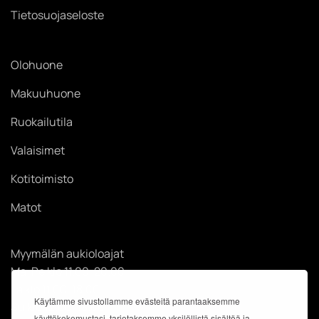
Tietosuojaseloste
Olohuone
Makuuhuone
Ruokailutila
Valaisimet
Kotitoimisto
Matot
Myymälän aukioloajat
Ma-Pe klo 11.00-20.00
La klo 11.00-18.00
Käytämme sivustollamme evästeitä parantaaksemme
Su klo 12.00-18.00
käyttökokemustasi, tarjotaksemme yksilöllistä sisältöä ja