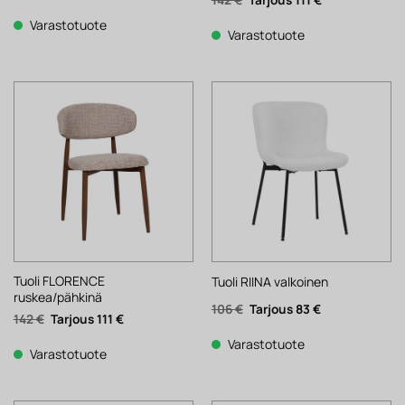
hinta
hinta
hinta
hinta
oli:
on:
oli:
on:
124 €.
97 €.
Varastotuote
142 €.
111 €.
Varastotuote
Tuoli FLORENCE
Tuoli RIINA valkoinen
ruskea/pähkinä
Alkuperäinen
Nykyinen
106
€
83
€
Alkuperäinen
Nykyinen
142
€
111
€
hinta
hinta
hinta
hinta
oli:
on:
oli:
on:
106 €.
83 €.
Varastotuote
142 €.
111 €.
Varastotuote