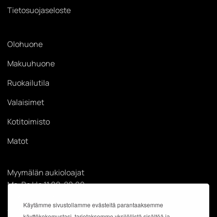
Tietosuojaseloste
Olohuone
Makuuhuone
Ruokailutila
Valaisimet
Kotitoimisto
Matot
Myymälän aukioloajat
Ma-Pe klo 11.00-20.00
La klo 11.00-18.00
Käytämme sivustollamme evästeitä parantaaksemme
Su klo 12.00-18.00
käyttökokemustasi, tarjotaksemme yksilöllistä sisältöä ja