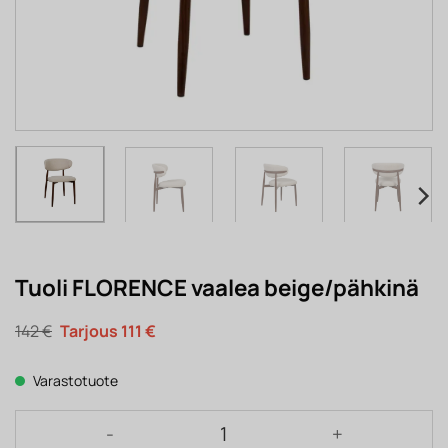
Tuoli FLORENCE vaalea beige/pähkinä
Alkuperäinen
Nykyinen
142
€
111
€
hinta
hinta
oli:
on:
142 €.
111 €.
Varastotuote
Tuoli FLORENCE vaalea beige/pähkinä määrä