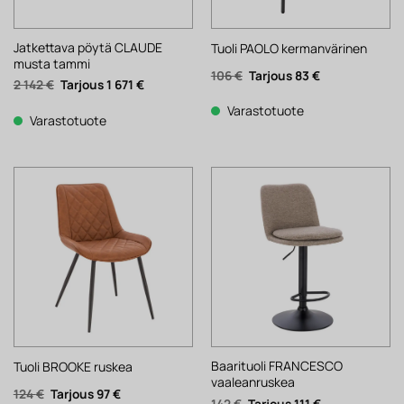
Jatkettava pöytä CLAUDE
Tuoli PAOLO kermanvärinen
musta tammi
Alkuperäinen
Nykyinen
106
€
83
€
Alkuperäinen
Nykyinen
2 142
€
1 671
€
hinta
hinta
hinta
hinta
oli:
on:
oli:
on:
106 €.
83 €.
Varastotuote
2
1
Varastotuote
142 €.
671 €.
Baarituoli FRANCESCO
Tuoli BROOKE ruskea
vaaleanruskea
Alkuperäinen
Nykyinen
124
€
97
€
Alkuperäinen
Nykyinen
142
€
111
€