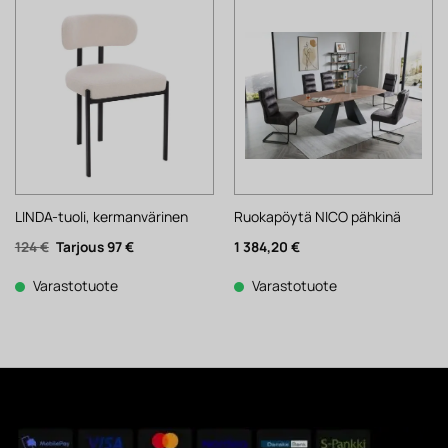
LINDA-tuoli, kermanvärinen
Ruokapöytä NICO pähkinä
Alkuperäinen
Nykyinen
124
€
97
€
1 384,20
€
hinta
hinta
oli:
on:
124 €.
97 €.
Varastotuote
Varastotuote