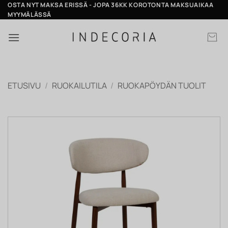
Skip
OSTA NYT MAKSA ERISSÄ - JOPA 36KK KOROTONTA MAKSUAIKAA
MYYMÄLÄSSÄ
to
content
ETUSIVU
/
RUOKAILUTILA
/
RUOKAPÖYDÄN TUOLIT