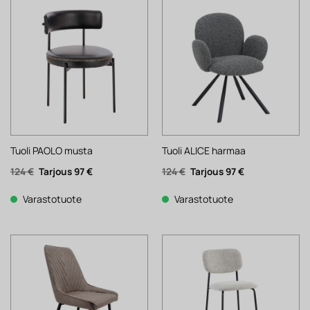
Tuoli PAOLO musta
Tuoli ALICE harmaa
Alkuperäinen
Nykyinen
Alkuperäinen
Nykyinen
124
€
97
€
124
€
97
€
hinta
hinta
hinta
hinta
oli:
on:
oli:
on:
124 €.
97 €.
124 €.
97 €.
Varastotuote
Varastotuote