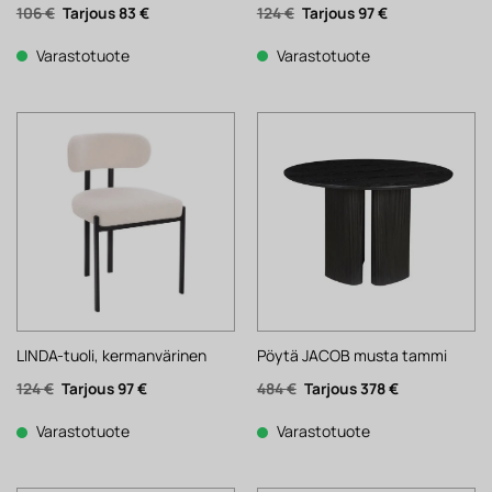
Alkuperäinen
Nykyinen
Alkuperäinen
Nykyinen
106
€
83
€
124
€
97
€
hinta
hinta
hinta
hinta
oli:
on:
oli:
on:
106 €.
83 €.
124 €.
97 €.
Varastotuote
Varastotuote
LINDA-tuoli, kermanvärinen
Pöytä JACOB musta tammi
Alkuperäinen
Nykyinen
Alkuperäinen
Nykyinen
124
€
97
€
484
€
378
€
hinta
hinta
hinta
hinta
oli:
on:
oli:
on:
124 €.
97 €.
484 €.
378 €.
Varastotuote
Varastotuote