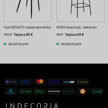
Tuoli RENATO ruskea ekonahka
NORA baarituoli, valkoinen
Alkuperäinen
Nykyinen
Alkuperäinen
Nykyinen
106
€
83
€
88
€
69
€
hinta
hinta
hinta
hinta
oli:
on:
oli:
on:
106 €.
83 €.
88 €.
69 €.
Varastotuote
Varastotuote