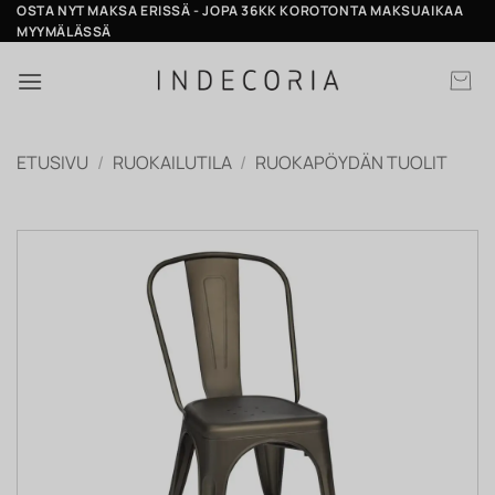
Skip
OSTA NYT MAKSA ERISSÄ - JOPA 36KK KOROTONTA MAKSUAIKAA
MYYMÄLÄSSÄ
to
content
ETUSIVU
/
RUOKAILUTILA
/
RUOKAPÖYDÄN TUOLIT