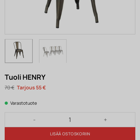
Tuoli HENRY
Alkuperäinen
Nykyinen
70
€
55
€
hinta
hinta
oli:
on:
70 €.
55 €.
Varastotuote
Tuoli HENRY määrä
LISÄÄ OSTOSKORIIN