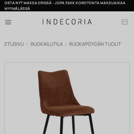
Skip
OSTA NYT MAKSA ERISSÄ - JOPA 36KK KOROTONTA MAKSUAIKAA
MYYMÄLÄSSÄ
to
content
ETUSIVU
/
RUOKAILUTILA
/
RUOKAPÖYDÄN TUOLIT