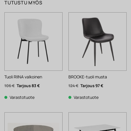
TUTUSTU MYÖS
Tuoli RIINA valkoinen
BROOKE-tuoli musta
Alkuperäinen
Nykyinen
Alkuperäinen
Nykyinen
106
€
83
€
124
€
97
€
hinta
hinta
hinta
hinta
oli:
on:
oli:
on:
106 €.
83 €.
124 €.
97 €.
Varastotuote
Varastotuote