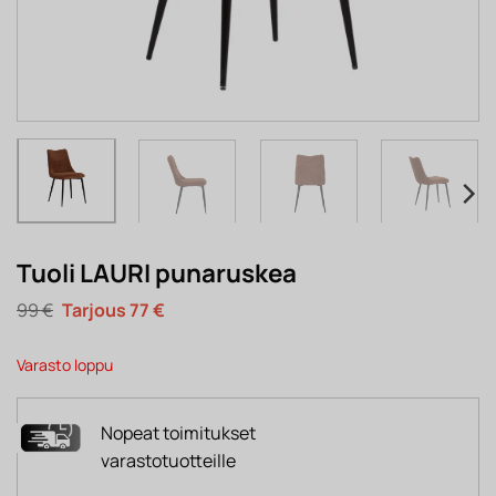
Tuoli LAURI punaruskea
Alkuperäinen
Nykyinen
99
€
77
€
hinta
hinta
oli:
on:
99 €.
77 €.
Varasto loppu
Nopeat toimitukset
varastotuotteille