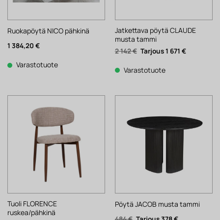
Jatkettava pöytä CLAUDE
Ruokapöytä NICO pähkinä
musta tammi
1 384,20
€
Alkuperäinen
Nykyinen
2 142
€
1 671
€
hinta
hinta
oli:
on:
Varastotuote
2
1
Varastotuote
142 €.
671 €.
Tuoli FLORENCE
Pöytä JACOB musta tammi
ruskea/pähkinä
Alkuperäinen
Nykyinen
484
€
378
€