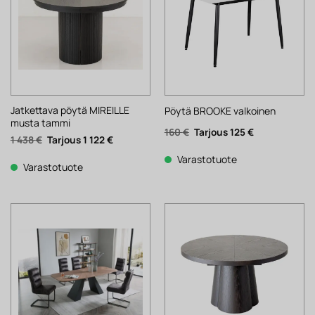
Jatkettava pöytä MIREILLE
Pöytä BROOKE valkoinen
musta tammi
Alkuperäinen
Nykyinen
160
€
125
€
Alkuperäinen
Nykyinen
1 438
€
1 122
€
hinta
hinta
hinta
hinta
oli:
on:
oli:
on:
160 €.
125 €.
Varastotuote
1
1
Varastotuote
438 €.
122 €.