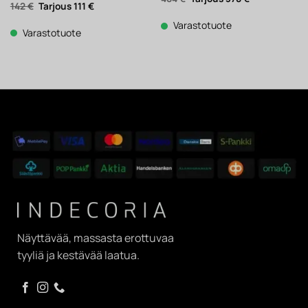
Alkuperäinen
Nykyinen
142
€
111
€
hinta
hinta
hinta
hinta
oli:
on:
oli:
on:
484 €.
378 €.
Varastotuote
142 €.
111 €.
Varastotuote
Näyttävää, massasta erottuvaa
tyyliä ja kestävää laatua.