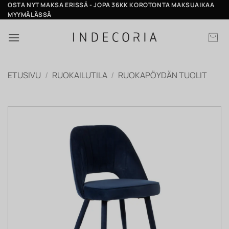
Skip
OSTA NYT MAKSA ERISSÄ - JOPA 36KK KOROTONTA MAKSUAIKAA
MYYMÄLÄSSÄ
to
content
ETUSIVU
/
RUOKAILUTILA
/
RUOKAPÖYDÄN TUOLIT