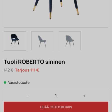
Tuoli ROBERTO sininen
Alkuperäinen
Nykyinen
142
€
111
€
hinta
hinta
oli:
on:
142 €.
111 €.
Varastotuote
Tuoli ROBERTO sininen määrä
LISÄÄ OSTOSKORIIN