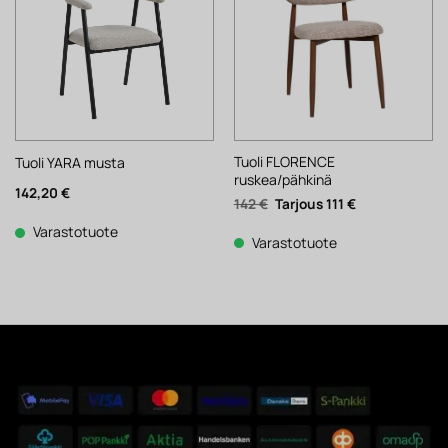
Tuoli FLORENCE
Tuoli YARA musta
ruskea/pähkinä
142,20
€
Alkuperäinen
Nykyinen
142
€
111
€
hinta
hinta
oli:
on:
Varastotuote
142 €.
111 €.
Varastotuote