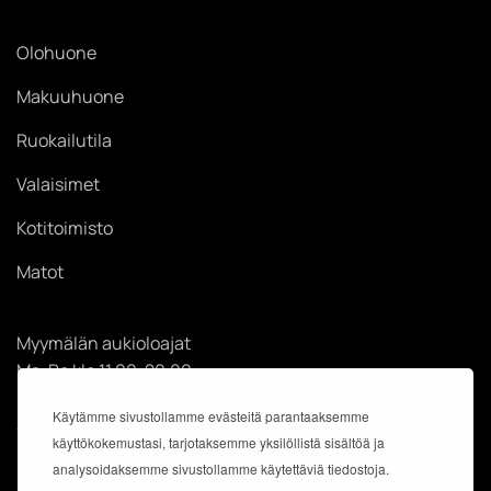
Olohuone
Makuuhuone
Ruokailutila
Valaisimet
Kotitoimisto
Matot
Myymälän aukioloajat
Ma-Pe klo 11.00-20.00
La klo 11.00-18.00
Käytämme sivustollamme evästeitä parantaaksemme
Su klo 12.00-18.00
käyttökokemustasi, tarjotaksemme yksilöllistä sisältöä ja
analysoidaksemme sivustollamme käytettäviä tiedostoja.
Käyntiosoite: Kauppakeskus Easton