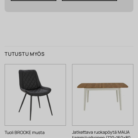
TUTUSTU MYÖS
Jatkettava ruokapöytä MAIJA
Tuoli BROOKE musta
tammi/valkoinen (120-160×80