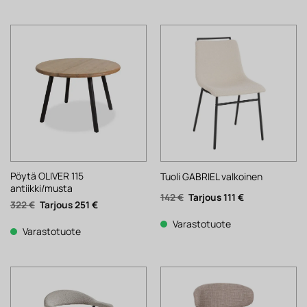
Pöytä OLIVER 115
Tuoli GABRIEL valkoinen
antiikki/musta
Alkuperäinen
Nykyinen
142
€
111
€
Alkuperäinen
Nykyinen
322
€
251
€
hinta
hinta
hinta
hinta
oli:
on:
oli:
on:
142 €.
111 €.
Varastotuote
322 €.
251 €.
Varastotuote