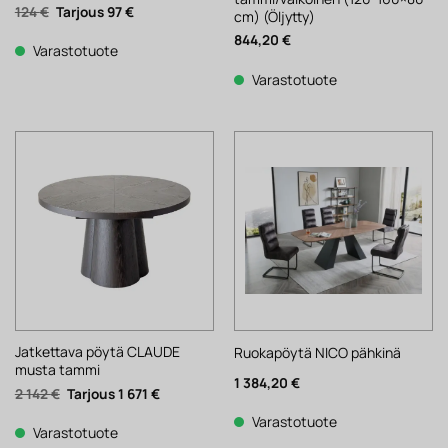
Alkuperäinen
Nykyinen
124
€
97
€
cm) (Öljytty)
hinta
hinta
oli:
on:
844,20
€
124 €.
97 €.
Varastotuote
Varastotuote
Jatkettava pöytä CLAUDE
Ruokapöytä NICO pähkinä
musta tammi
1 384,20
€
Alkuperäinen
Nykyinen
2 142
€
1 671
€
hinta
hinta
oli:
on:
Varastotuote
2
1
Varastotuote
142 €.
671 €.