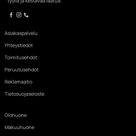
tyyliä ja kestävää laatua.
Asiakaspalvelu
Yhteystiedot
Toimitusehdot
Peruutusehdot
Reklamaatio
Tietosuojaseloste
Olohuone
Makuuhuone