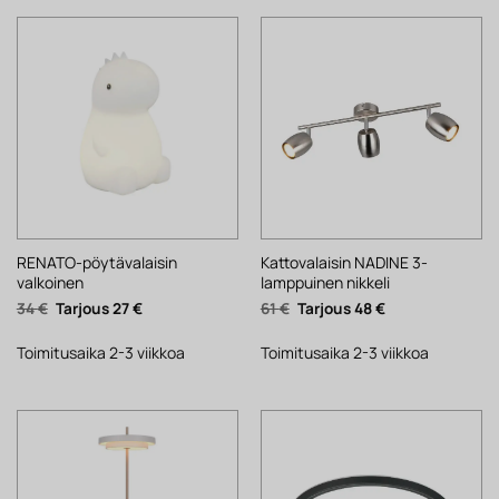
RENATO-pöytävalaisin
Kattovalaisin NADINE 3-
valkoinen
lamppuinen nikkeli
Alkuperäinen
Nykyinen
Alkuperäinen
Nykyinen
34
€
27
€
61
€
48
€
hinta
hinta
hinta
hinta
oli:
on:
oli:
on:
34 €.
27 €.
61 €.
48 €.
Toimitusaika 2-3 viikkoa
Toimitusaika 2-3 viikkoa