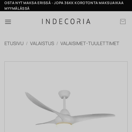
Skip
OSTA NYT MAKSA ERISSÄ - JOPA 36KK KOROTONTA MAKSUAIKAA
MYYMÄLÄSSÄ
to
content
ETUSIVU
/
VALAISTUS
/
VALAISIMET-TUULETTIMET