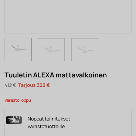
Tuuletin ALEXA mattavalkoinen
Alkuperäinen
Nykyinen
412
€
322
€
hinta
hinta
oli:
on:
412 €.
322 €.
Varasto loppu
Nopeat toimitukset
varastotuotteille