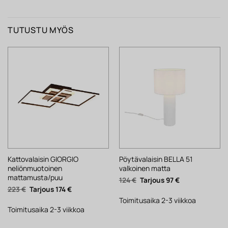
TUTUSTU MYÖS
Kattovalaisin GIORGIO
Pöytävalaisin BELLA 51
neliönmuotoinen
valkoinen matta
mattamusta/puu
Alkuperäinen
Nykyinen
124
€
97
€
hinta
hinta
Alkuperäinen
Nykyinen
223
€
174
€
oli:
on:
hinta
hinta
124 €.
97 €.
Toimitusaika 2-3 viikkoa
oli:
on:
223 €.
174 €.
Toimitusaika 2-3 viikkoa