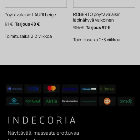
ROBERTO pöytävalaisin
Pöytävalaisin LAURI beige
läpinäkyvä valkoinen
Alkuperäinen
Nykyinen
61
€
48
€
Alkuperäinen
Nykyinen
124
€
97
€
hinta
hinta
hinta
hinta
oli:
on:
oli:
on:
61 €.
48 €.
Toimitusaika 2-3 viikkoa
124 €.
97 €.
Toimitusaika 2-3 viikkoa
Näyttävää, massasta erottuvaa