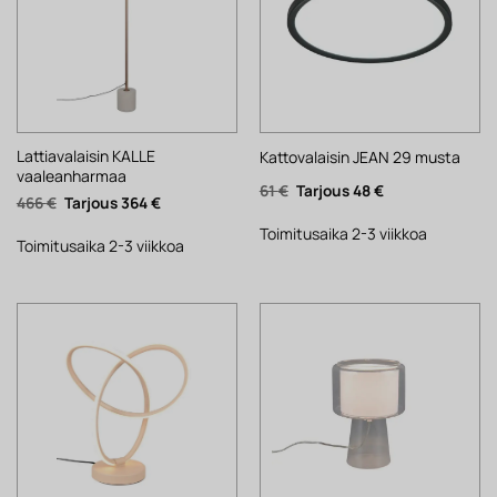
Lattiavalaisin KALLE
Kattovalaisin JEAN 29 musta
vaaleanharmaa
Alkuperäinen
Nykyinen
61
€
48
€
Alkuperäinen
Nykyinen
466
€
364
€
hinta
hinta
hinta
hinta
oli:
on:
oli:
on:
61 €.
48 €.
Toimitusaika 2-3 viikkoa
466 €.
364 €.
Toimitusaika 2-3 viikkoa