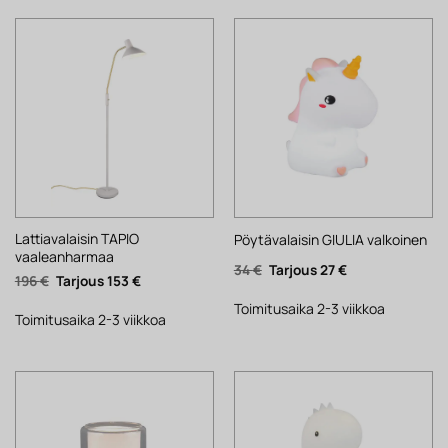
Lattiavalaisin TAPIO
Pöytävalaisin GIULIA valkoinen
vaaleanharmaa
Alkuperäinen
Nykyinen
34
€
27
€
Alkuperäinen
Nykyinen
196
€
153
€
hinta
hinta
hinta
hinta
oli:
on:
oli:
on:
34 €.
27 €.
Toimitusaika 2-3 viikkoa
196 €.
153 €.
Toimitusaika 2-3 viikkoa