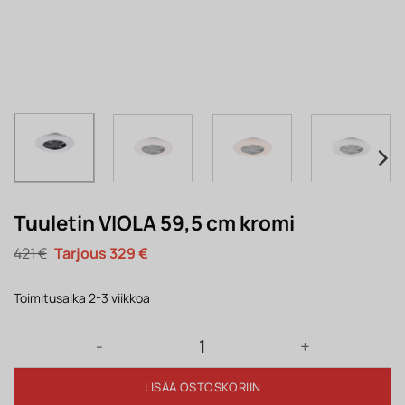
Tuuletin VIOLA 59,5 cm kromi
Alkuperäinen
Nykyinen
421
€
329
€
hinta
hinta
oli:
on:
421 €.
329 €.
Toimitusaika 2-3 viikkoa
Tuuletin VIOLA 59,5 cm kromi määrä
LISÄÄ OSTOSKORIIN