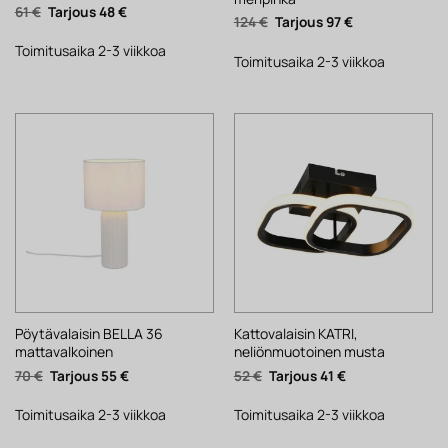
Alkuperäinen
Nykyinen
61
€
48
€
Alkuperäinen
Nykyinen
124
€
97
€
hinta
hinta
hinta
hinta
oli:
on:
oli:
on:
61 €.
48 €.
Toimitusaika 2-3 viikkoa
124 €.
97 €.
Toimitusaika 2-3 viikkoa
Pöytävalaisin BELLA 36
Kattovalaisin KATRI,
mattavalkoinen
neliönmuotoinen musta
Alkuperäinen
Nykyinen
Alkuperäinen
Nykyinen
70
€
55
€
52
€
41
€
hinta
hinta
hinta
hinta
oli:
on:
oli:
on:
70 €.
55 €.
52 €.
41 €.
Toimitusaika 2-3 viikkoa
Toimitusaika 2-3 viikkoa