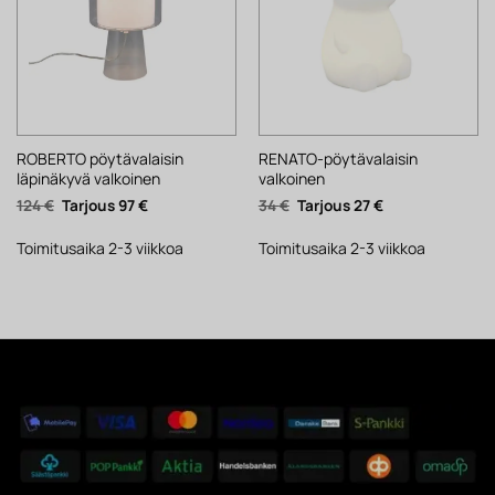
ROBERTO pöytävalaisin
RENATO-pöytävalaisin
läpinäkyvä valkoinen
valkoinen
Alkuperäinen
Nykyinen
Alkuperäinen
Nykyinen
124
€
97
€
34
€
27
€
hinta
hinta
hinta
hinta
oli:
on:
oli:
on:
124 €.
97 €.
34 €.
27 €.
Toimitusaika 2-3 viikkoa
Toimitusaika 2-3 viikkoa