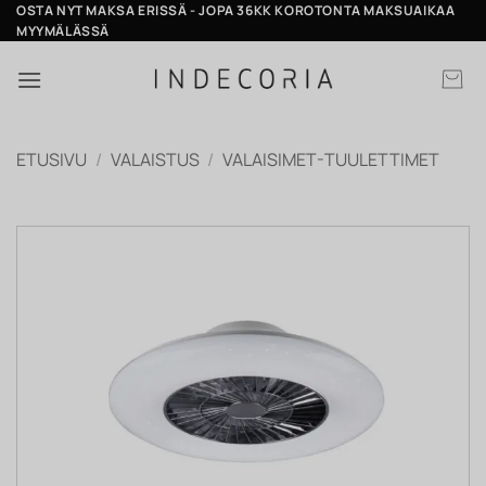
Skip
OSTA NYT MAKSA ERISSÄ - JOPA 36KK KOROTONTA MAKSUAIKAA
MYYMÄLÄSSÄ
to
content
ETUSIVU
/
VALAISTUS
/
VALAISIMET-TUULETTIMET