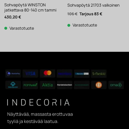
Sohvapöytä WINSTON
Sohvapöytä 21703 valkoinen
jatkettava 80-140 cm tammi
Alkuperäinen
Nykyinen
106
€
83
€
430,20
€
hinta
hinta
oli:
on:
106 €.
83 €.
Varastotuote
Varastotuote
Näyttävää, massasta erottuvaa
tyyliä ja kestävää laatua.