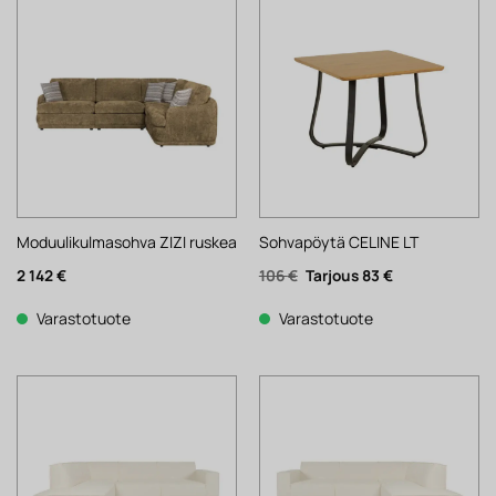
Moduulikulmasohva ZIZI ruskea
Sohvapöytä CELINE LT
Alkuperäinen
Nykyinen
2 142
€
106
€
83
€
hinta
hinta
oli:
on:
106 €.
83 €.
Varastotuote
Varastotuote