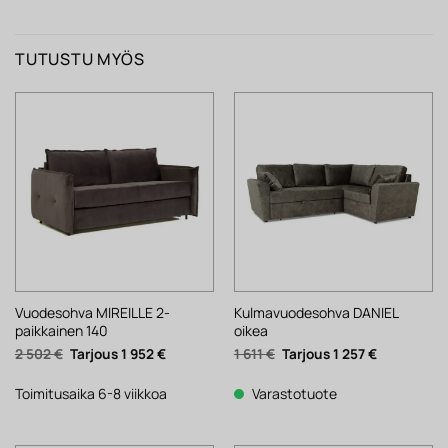
TUTUSTU MYÖS
Vuodesohva MIREILLE 2-
Kulmavuodesohva DANIEL
paikkainen 140
oikea
Alkuperäinen
Nykyinen
Alkuperäinen
Nykyinen
2 502
€
1 952
€
1 611
€
1 257
€
hinta
hinta
hinta
hinta
oli:
on:
oli:
on:
2
1
1
1
Toimitusaika 6-8 viikkoa
Varastotuote
502 €.
952 €.
611 €.
257 €.