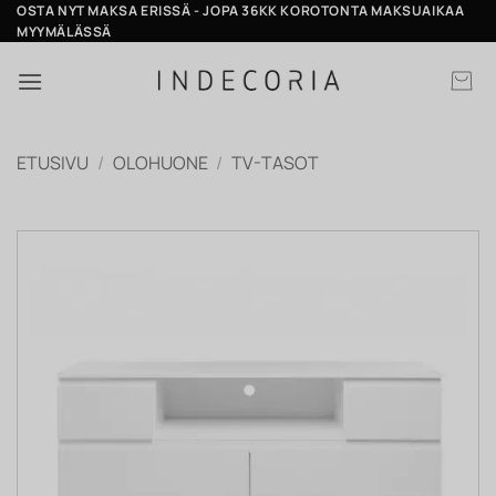
Skip
OSTA NYT MAKSA ERISSÄ - JOPA 36KK KOROTONTA MAKSUAIKAA
MYYMÄLÄSSÄ
to
content
ETUSIVU
/
OLOHUONE
/
TV-TASOT