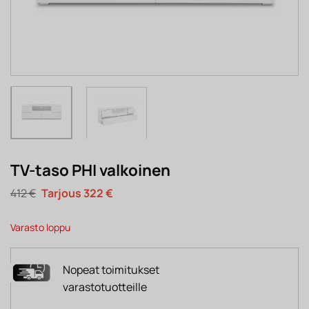
TV-taso PHI valkoinen
Alkuperäinen
Nykyinen
412
€
322
€
hinta
hinta
oli:
on:
412 €.
322 €.
Varasto loppu
Nopeat toimitukset
varastotuotteille