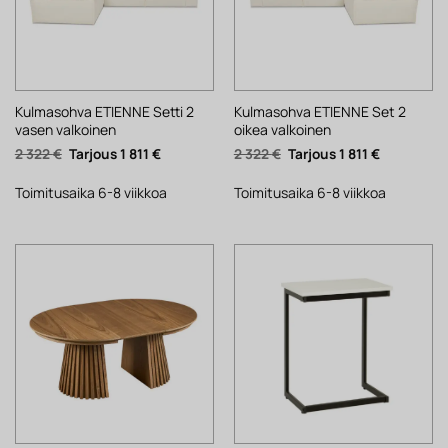
Kulmasohva ETIENNE Setti 2
Kulmasohva ETIENNE Set 2
vasen valkoinen
oikea valkoinen
Alkuperäinen
Nykyinen
Alkuperäinen
Nykyinen
2 322
€
1 811
€
2 322
€
1 811
€
hinta
hinta
hinta
hinta
oli:
on:
oli:
on:
2
1
2
1
Toimitusaika 6-8 viikkoa
Toimitusaika 6-8 viikkoa
322 €.
811 €.
322 €.
811 €.