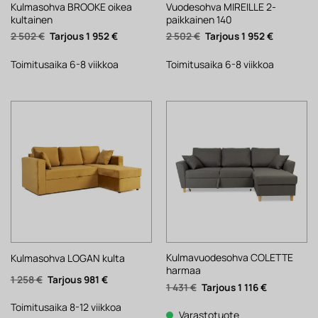
Kulmasohva BROOKE oikea
Vuodesohva MIREILLE 2-
kultainen
paikkainen 140
Alkuperäinen
Nykyinen
Alkuperäinen
Nykyinen
2 502
€
1 952
€
2 502
€
1 952
€
hinta
hinta
hinta
hinta
oli:
on:
oli:
on:
2
1
2
1
Toimitusaika 6-8 viikkoa
Toimitusaika 6-8 viikkoa
502 €.
952 €.
502 €.
952 €.
Kulmavuodesohva COLETTE
Kulmasohva LOGAN kulta
harmaa
Alkuperäinen
Nykyinen
1 258
€
981
€
Alkuperäinen
Nykyinen
1 431
€
1 116
€
hinta
hinta
hinta
hinta
oli:
on:
oli:
on:
1
981 €.
Toimitusaika 8-12 viikkoa
1
1
Varastotuote
258 €.