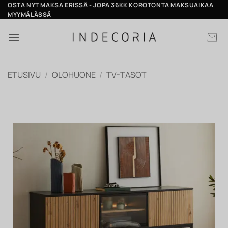
Skip
OSTA NYT MAKSA ERISSÄ - JOPA 36KK KOROTONTA MAKSUAIKAA
MYYMÄLÄSSÄ
to
content
ETUSIVU
/
OLOHUONE
/
TV-TASOT