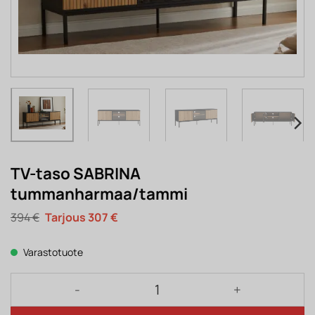
TV-taso SABRINA
tummanharmaa/tammi
Alkuperäinen
Nykyinen
394
€
307
€
hinta
hinta
oli:
on:
394 €.
307 €.
Varastotuote
TV-taso SABRINA tummanharmaa/tammi määrä