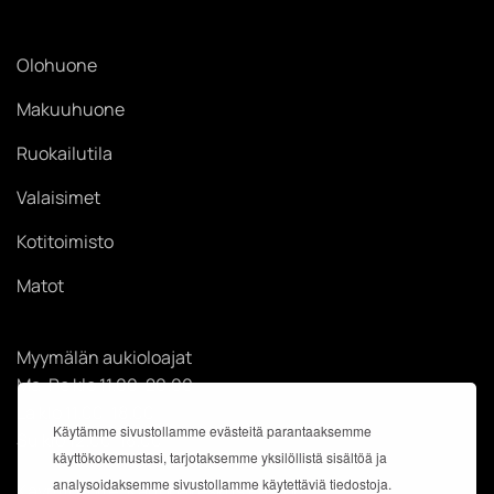
Olohuone
Makuuhuone
Ruokailutila
Valaisimet
Kotitoimisto
Matot
Myymälän aukioloajat
Ma-Pe klo 11.00-20.00
La klo 11.00-18.00
Käytämme sivustollamme evästeitä parantaaksemme
Su klo 12.00-18.00
käyttökokemustasi, tarjotaksemme yksilöllistä sisältöä ja
analysoidaksemme sivustollamme käytettäviä tiedostoja.
Käyntiosoite: Kauppakeskus Easton