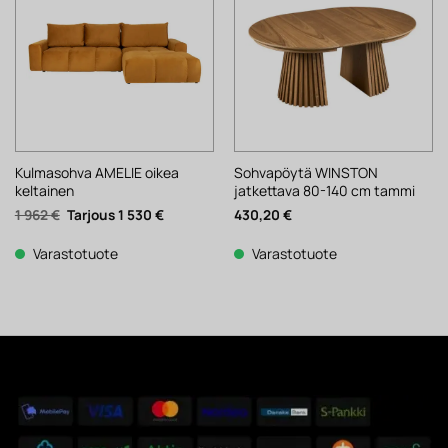
Kulmasohva AMELIE oikea
Sohvapöytä WINSTON
keltainen
jatkettava 80-140 cm tammi
Alkuperäinen
Nykyinen
1 962
€
1 530
€
430,20
€
hinta
hinta
oli:
on:
1
1
Varastotuote
Varastotuote
962 €.
530 €.