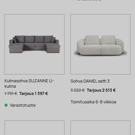
431 €.
116 €.
Kulmasohva SUZANNE U-
Sohva DANIEL setti 3
kulma
Alkuperäinen
Nykyinen
3 222
€
2 513
€
Alkuperäinen
Nykyinen
1 791
€
1 397
€
hinta
hinta
hinta
hinta
oli:
on:
oli:
on:
3
2
Toimitusaika 6-8 viikkoa
1
1
Varastotuote
222 €.
513 €.
791 €.
397 €.