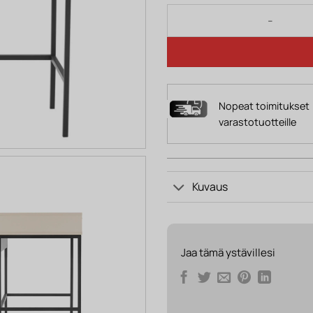
Työpöytä BJORN beige mä
Nopeat toimitukset
varastotuotteille
Kuvaus
Jaa tämä ystävillesi