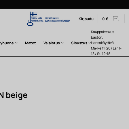
Kirjaudu
0
€
Kauppakeskus
Easton,
pyhuone
Matot
Valaistus
Sisustus
Hansakäytävä
Ma-Pe 11-20 / La 11-
18 / Su 12-18
N beige
nen