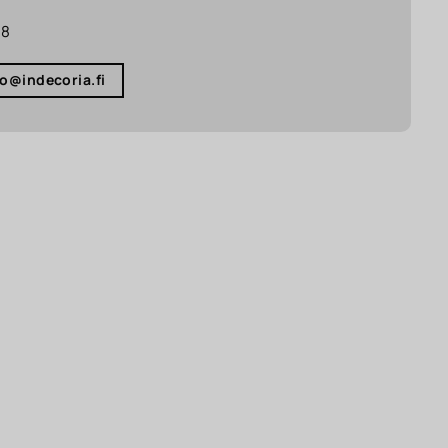
18
fo@indecoria.fi