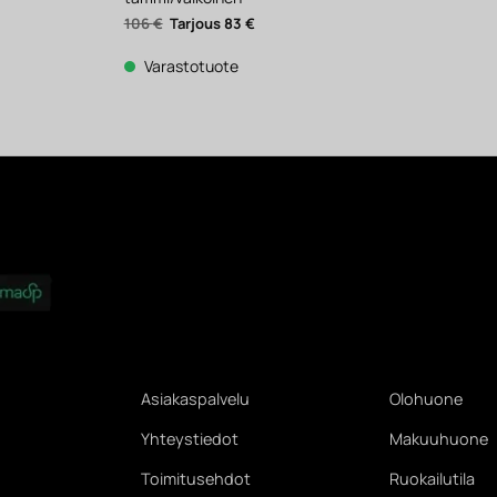
kyinen
Alkuperäinen
Nykyinen
106
€
83
€
nta
hinta
hinta
:
oli:
on:
€.
106 €.
83 €.
Varastotuote
Asiakaspalvelu
Olohuone
Yhteystiedot
Makuuhuone
Toimitusehdot
Ruokailutila