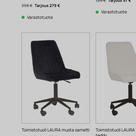
Alkuperäinen
Ny
124
€
97
€
hinta
hi
Alkuperäinen
Nykyinen
358
€
279
€
oli:
on
hinta
hinta
124 €.
97 
Varastotuote
oli:
on:
358 €.
279 €.
Varastotuote
Toimistotuoli LAURA 
Toimistotuoli LAURA musta sametti
teddy