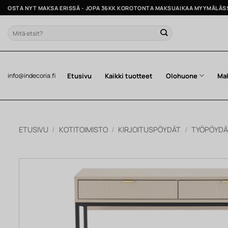
Skip
OSTA NYT MAKSA ERISSÄ - JOPA 36KK KOROTONTA MAKSUAIKAA MYYMÄLÄS
to
content
Etsi:
Etusivu
Kaikki tuotteet
Olohuone
Ma
info@indecoria.fi
ETUSIVU
/
KOTITOIMISTO
/
KIRJOITUSPÖYDÄT
/
TYÖPÖYDÄ