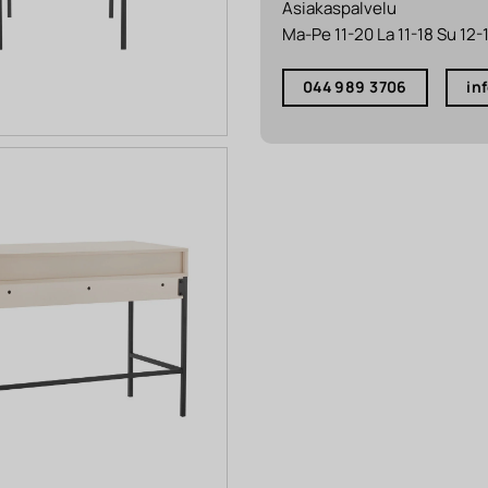
Asiakaspalvelu
Ma-Pe 11-20 La 11-18 Su 12-
044 989 3706
in