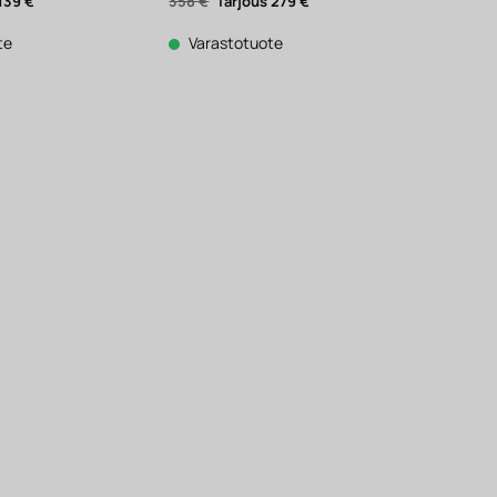
äinen
Nykyinen
Alkuperäinen
Nykyinen
139
€
358
€
279
€
hinta
hinta
hinta
on:
oli:
on:
139 €.
358 €.
279 €.
te
Varastotuote