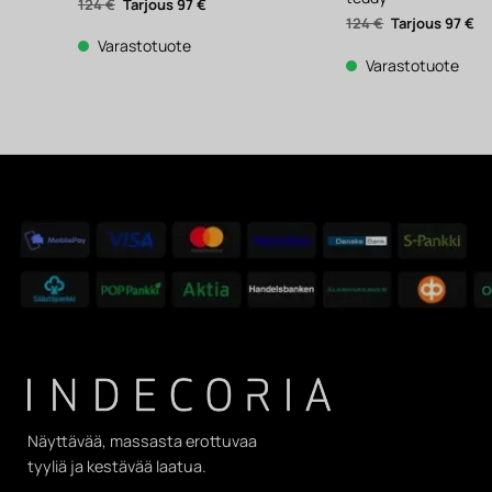
Alkuperäinen
Nykyinen
124
€
97
€
hinta
hinta
Alkuperäinen
Ny
124
€
97
€
oli:
on:
hinta
hi
124 €.
97 €.
Varastotuote
oli:
on
124 €.
97 
Varastotuote
Näyttävää, massasta erottuvaa
tyyliä ja kestävää laatua.