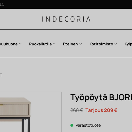
SÄ
kuuhuone
Ruokailutila
Eteinen
Kotitoimisto
Kyl
T
Työpöytä BJOR
Alkuperäinen
Nykyi
268
€
209
€
hinta
hinta
oli:
on:
268 €.
209 €.
Varastotuote