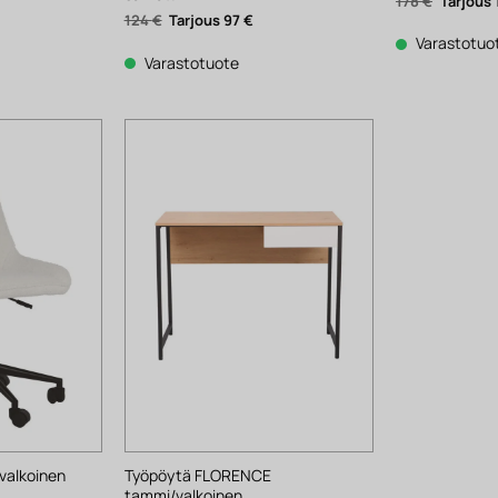
kyinen
Alkuper
178
€
nta
hinta
Alkuperäinen
Nykyinen
124
€
97
€
:
oli:
hinta
hinta
€.
178 €.
Varastotuo
oli:
on:
124 €.
97 €.
Varastotuote
valkoinen
Työpöytä FLORENCE
tammi/valkoinen