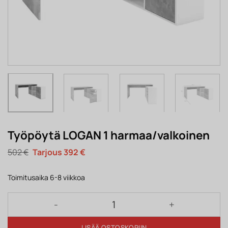
Työpöytä LOGAN 1 harmaa/valkoinen
Alkuperäinen
Nykyinen
502
€
392
€
hinta
hinta
oli:
on:
502 €.
392 €.
Toimitusaika 6-8 viikkoa
Työpöytä LOGAN 1 harmaa/valkoinen määrä
LISÄÄ OSTOSKORIIN