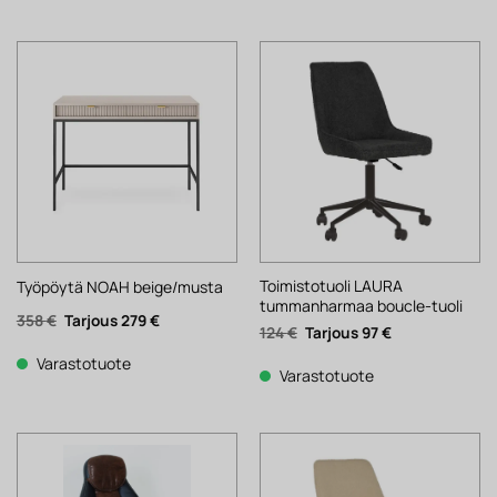
Toimistotuoli LAURA
Työpöytä NOAH beige/musta
tummanharmaa boucle-tuoli
Alkuperäinen
Nykyinen
358
€
279
€
Alkuperäinen
Nykyinen
124
€
97
€
hinta
hinta
hinta
hinta
oli:
on:
oli:
on:
358 €.
279 €.
Varastotuote
124 €.
97 €.
Varastotuote