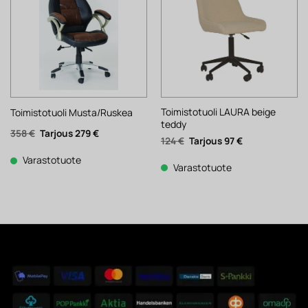
Toimistotuoli LAURA beige
Toimistotuoli Musta/Ruskea
teddy
Alkuperäinen
Nykyinen
358
€
279
€
Alkuperäinen
Nykyinen
124
€
97
€
hinta
hinta
hinta
hinta
oli:
on:
oli:
on:
358 €.
279 €.
Varastotuote
124 €.
97 €.
Varastotuote