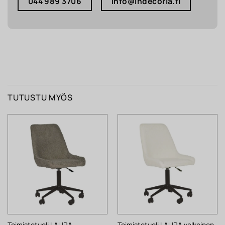
044 989 3706
info@indecoria.fi
TUTUSTU MYÖS
Toimistotuoli LAURA
Toimistotuoli LAURA valkoinen