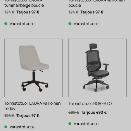
tummanbeige boucle
boucle
Alkuperäinen
Nykyinen
Alkuperäinen
Nykyinen
124
€
97
€
124
€
97
€
hinta
hinta
hinta
hinta
oli:
on:
oli:
on:
124 €.
97 €.
124 €.
97 €.
Varastotuote
Varastotuote
Toimistotuoli LAURA valkoinen
Toimistotuoli ROBERTO
teddy
Alkuperäinen
Nykyinen
628
€
490
€
Alkuperäinen
Nykyinen
124
€
97
€
hinta
hinta
hinta
hinta
oli:
on:
oli:
on:
628 €.
490 €.
Varastotuote
124 €.
97 €.
Varastotuote