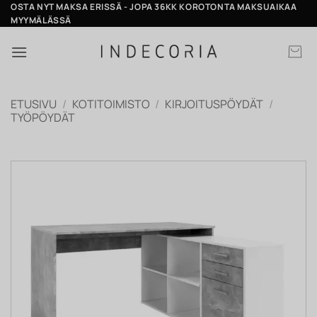
Skip
OSTA NYT MAKSA ERISSÄ - JOPA 36KK KOROTONTA MAKSUAIKAA
MYYMÄLÄSSÄ
to
content
ETUSIVU
/
KOTITOIMISTO
/
KIRJOITUSPÖYDÄT
/
TYÖPÖYDÄT