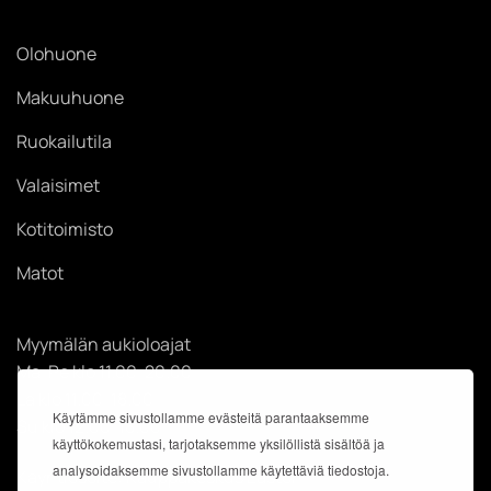
Olohuone
Makuuhuone
Ruokailutila
Valaisimet
Kotitoimisto
Matot
Myymälän aukioloajat
Ma-Pe klo 11.00-20.00
La klo 11.00-18.00
Käytämme sivustollamme evästeitä parantaaksemme
Su klo 12.00-18.00
käyttökokemustasi, tarjotaksemme yksilöllistä sisältöä ja
analysoidaksemme sivustollamme käytettäviä tiedostoja.
Käyntiosoite: Kauppakeskus Easton