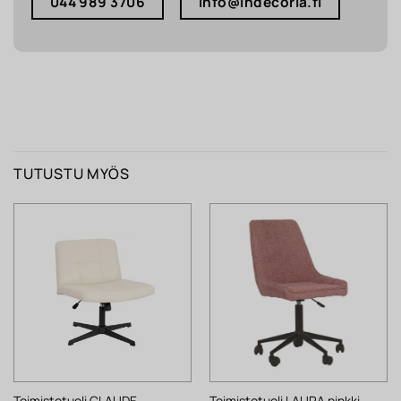
044 989 3706
info@indecoria.fi
TUTUSTU MYÖS
Toimistotuoli CLAUDE
Toimistotuoli LAURA pinkki