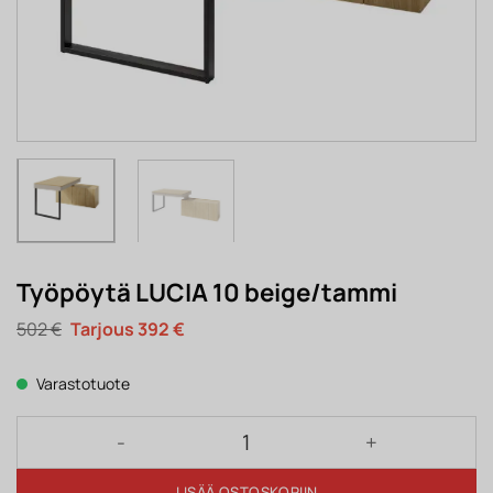
Työpöytä LUCIA 10 beige/tammi
Alkuperäinen
Nykyinen
502
€
392
€
hinta
hinta
oli:
on:
502 €.
392 €.
Varastotuote
Työpöytä LUCIA 10 beige/tammi määrä
LISÄÄ OSTOSKORIIN