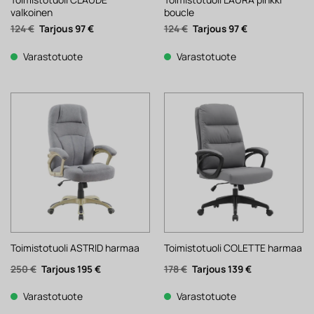
valkoinen
boucle
Alkuperäinen
Nykyinen
Alkuperäinen
Nykyinen
124
€
97
€
124
€
97
€
hinta
hinta
hinta
hinta
oli:
on:
oli:
on:
124 €.
97 €.
124 €.
97 €.
Varastotuote
Varastotuote
Toimistotuoli ASTRID harmaa
Toimistotuoli COLETTE harmaa
Alkuperäinen
Nykyinen
Alkuperäinen
Nykyinen
250
€
195
€
178
€
139
€
hinta
hinta
hinta
hinta
oli:
on:
oli:
on:
250 €.
195 €.
178 €.
139 €.
Varastotuote
Varastotuote