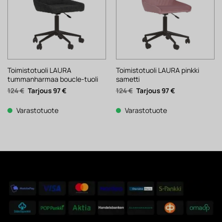
Toimistotuoli LAURA
Toimistotuoli LAURA pinkki
tummanharmaa boucle-tuoli
sametti
Alkuperäinen
Nykyinen
Alkuperäinen
Nykyinen
124
€
97
€
124
€
97
€
hinta
hinta
hinta
hinta
oli:
on:
oli:
on:
124 €.
97 €.
124 €.
97 €.
Varastotuote
Varastotuote