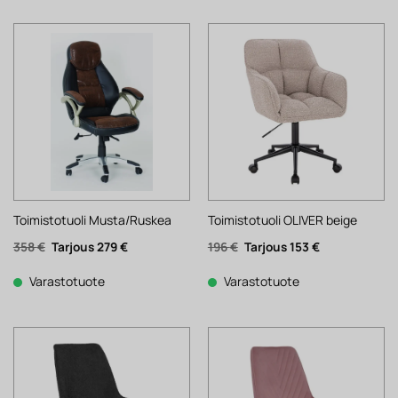
Toimistotuoli Musta/Ruskea
Toimistotuoli OLIVER beige
Alkuperäinen
Nykyinen
Alkuperäinen
Nykyinen
358
€
279
€
196
€
153
€
hinta
hinta
hinta
hinta
oli:
on:
oli:
on:
358 €.
279 €.
196 €.
153 €.
Varastotuote
Varastotuote