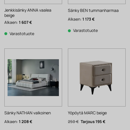
Jenkkisänky ANNA vaalea
Sänky BEN tummanharmaa
beige
Alkaen:
1 173
€
Alkaen:
1 607
€
Varastotuote
Varastotuote
Sänky NATHAN valkoinen
Yöpöytä MARC beige
Alkuperäinen
Nykyinen
Alkaen:
1 208
€
250
€
195
€
hinta
hinta
oli:
on: