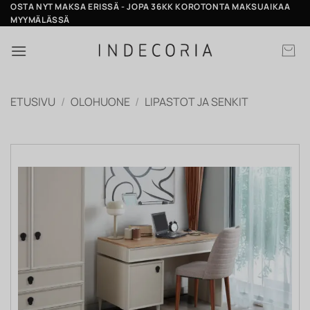
Skip
OSTA NYT MAKSA ERISSÄ - JOPA 36KK KOROTONTA MAKSUAIKAA
MYYMÄLÄSSÄ
to
content
ETUSIVU
/
OLOHUONE
/
LIPASTOT JA SENKIT