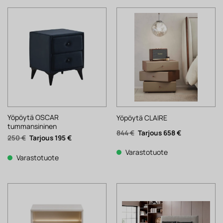
Yöpöytä OSCAR
Yöpöytä CLAIRE
tummansininen
Alkuperäinen
Nykyinen
844
€
658
€
Alkuperäinen
Nykyinen
250
€
195
€
hinta
hinta
hinta
hinta
oli:
on:
oli:
on:
844 €.
658 €.
Varastotuote
250 €.
195 €.
Varastotuote