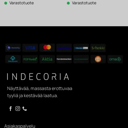
250 €.
195 €.
Varastotuote
Varastotuote
Näyttävää, massasta erottuvaa
tyyliä ja kestävää laatua.
Asiakaspalvelu