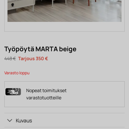
Työpöytä MARTA beige
Alkuperäinen
Nykyinen
448
€
350
€
hinta
hinta
oli:
on:
448 €.
350 €.
Varasto loppu
Nopeat toimitukset
varastotuotteille
Kuvaus