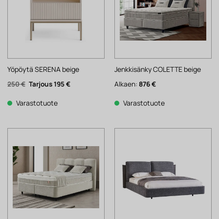
Yöpöytä SERENA beige
Jenkkisänky COLETTE beige
Alkuperäinen
Nykyinen
250
€
195
€
Alkaen:
876
€
hinta
hinta
oli:
on:
250 €.
195 €.
Varastotuote
Varastotuote