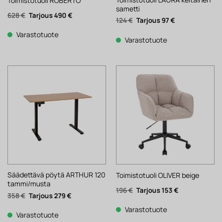
Toimistotuoli ROBERTO
sametti
Alkuperäinen
Nykyinen
628
€
490
€
Alkuperäinen
Nykyinen
124
€
97
€
hinta
hinta
hinta
hinta
oli:
on:
oli:
on:
628 €.
490 €.
Varastotuote
124 €.
97 €.
Varastotuote
Säädettävä pöytä ARTHUR 120
Toimistotuoli OLIVER beige
tammi/musta
Alkuperäinen
Nykyinen
196
€
153
€
Alkuperäinen
Nykyinen
358
€
279
€
hinta
hinta
hinta
hinta
oli:
on:
oli:
on:
196 €.
153 €.
Varastotuote
358 €.
279 €.
Varastotuote