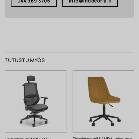
044 989 3706
info@indecoria.fi
TUTUSTU MYÖS
Toimistotuoli LAURA keltainen