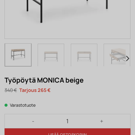
Työpöytä MONICA beige
Alkuperäinen
Nykyinen
340
€
265
€
hinta
hinta
oli:
on:
340 €.
265 €.
Varastotuote
Työpöytä MONICA beige määrä
LISÄÄ OSTOSKORIIN