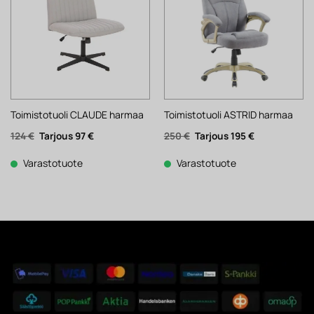
Toimistotuoli CLAUDE harmaa
Toimistotuoli ASTRID harmaa
Alkuperäinen
Nykyinen
Alkuperäinen
Nykyinen
124
€
97
€
250
€
195
€
hinta
hinta
hinta
hinta
oli:
on:
oli:
on:
124 €.
97 €.
250 €.
195 €.
Varastotuote
Varastotuote