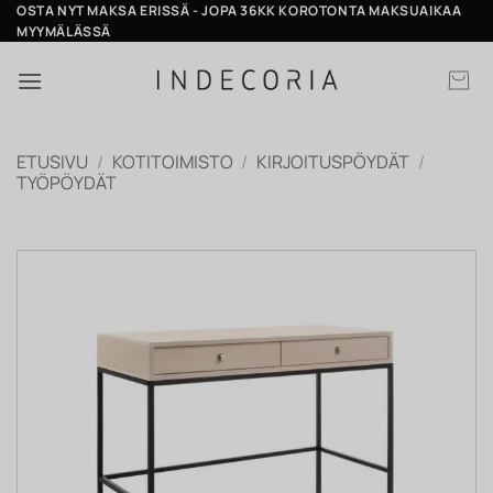
Skip
OSTA NYT MAKSA ERISSÄ - JOPA 36KK KOROTONTA MAKSUAIKAA
MYYMÄLÄSSÄ
to
content
ETUSIVU
/
KOTITOIMISTO
/
KIRJOITUSPÖYDÄT
/
TYÖPÖYDÄT