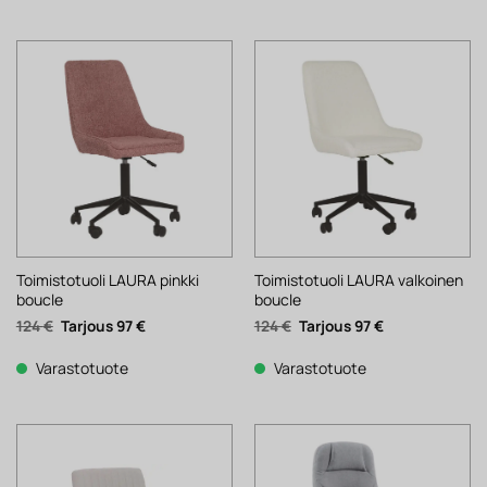
Toimistotuoli LAURA pinkki
Toimistotuoli LAURA valkoinen
boucle
boucle
Alkuperäinen
Nykyinen
Alkuperäinen
Nykyinen
124
€
97
€
124
€
97
€
hinta
hinta
hinta
hinta
oli:
on:
oli:
on:
124 €.
97 €.
124 €.
97 €.
Varastotuote
Varastotuote