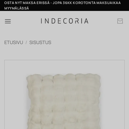
Skip
OSTA NYT MAKSA ERISSÄ - JOPA 36KK KOROTONTA MAKSUAIKAA
MYYMÄLÄSSÄ
to
content
ETUSIVU
/
SISUSTUS