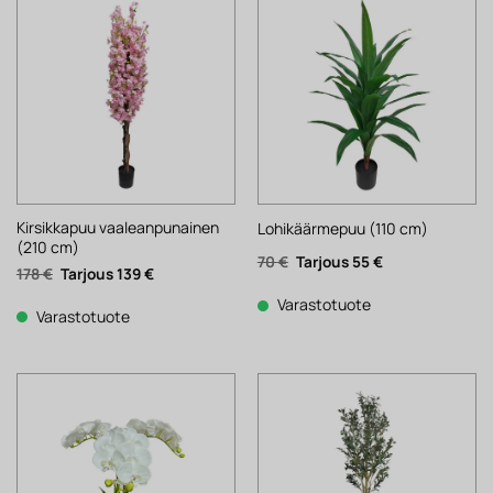
Kirsikkapuu vaaleanpunainen
Lohikäärmepuu (110 cm)
(210 cm)
Alkuperäinen
Nykyinen
70
€
55
€
Alkuperäinen
Nykyinen
178
€
139
€
hinta
hinta
hinta
hinta
oli:
on:
oli:
on:
70 €.
55 €.
Varastotuote
178 €.
139 €.
Varastotuote