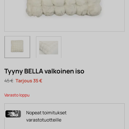
Tyyny BELLA valkoinen iso
Alkuperäinen
Nykyinen
45
€
35
€
hinta
hinta
oli:
on:
45 €.
35 €.
Varasto loppu
Nopeat toimitukset
varastotuotteille