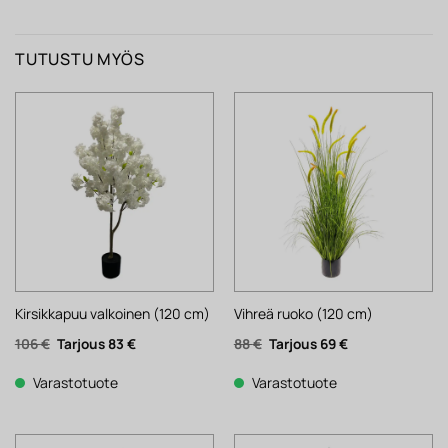
TUTUSTU MYÖS
Kirsikkapuu valkoinen (120 cm)
Vihreä ruoko (120 cm)
Alkuperäinen
Nykyinen
Alkuperäinen
Nykyinen
106
€
83
€
88
€
69
€
hinta
hinta
hinta
hinta
oli:
on:
oli:
on:
106 €.
83 €.
88 €.
69 €.
Varastotuote
Varastotuote