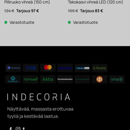
Pilliruoko vihreä (150 cm)
Tekokasvi vihreä LED (120 cm)
Alkuperäinen
Nykyinen
Alkuperäinen
Nykyinen
124
€
97
€
106
€
83
€
hinta
hinta
hinta
hinta
oli:
on:
oli:
on:
124 €.
97 €.
106 €.
83 €.
Varastotuote
Varastotuote
Näyttävää, massasta erottuvaa
tyyliä ja kestävää laatua.