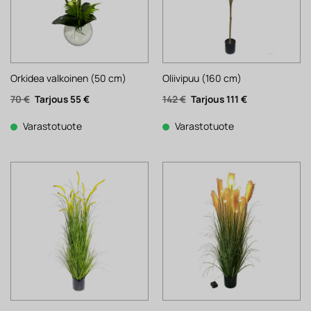
Orkidea valkoinen (50 cm)
Oliivipuu (160 cm)
Alkuperäinen
Nykyinen
Alkuperäinen
Nykyinen
70
€
55
€
142
€
111
€
hinta
hinta
hinta
hinta
oli:
on:
oli:
on:
70 €.
55 €.
142 €.
111 €.
Varastotuote
Varastotuote