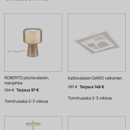
ROBERTO pöytävalaisin,
Kattovalaisin DARIO valkoinen
meripihka
Alkuperäinen
Nykyinen
187
€
146
€
Alkuperäinen
Nykyinen
124
€
97
€
hinta
hinta
hinta
hinta
oli:
on:
oli:
on:
187 €.
146 €.
Toimitusaika 2-3 viikkoa
124 €.
97 €.
Toimitusaika 2-3 viikkoa