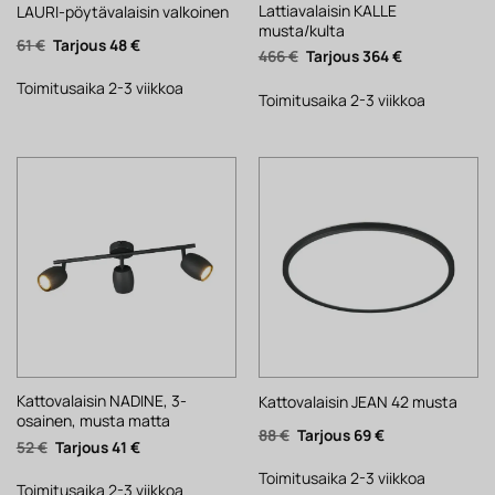
Lattiavalaisin KALLE
LAURI-pöytävalaisin valkoinen
musta/kulta
Alkuperäinen
Nykyinen
61
€
48
€
Alkuperäinen
Nykyinen
466
€
364
€
hinta
hinta
hinta
hinta
oli:
on:
oli:
on:
61 €.
48 €.
Toimitusaika 2-3 viikkoa
466 €.
364 €.
Toimitusaika 2-3 viikkoa
Kattovalaisin NADINE, 3-
Kattovalaisin JEAN 42 musta
osainen, musta matta
Alkuperäinen
Nykyinen
88
€
69
€
Alkuperäinen
Nykyinen
52
€
41
€
hinta
hinta
hinta
hinta
oli:
on:
oli:
on:
88 €.
69 €.
Toimitusaika 2-3 viikkoa
52 €.
41 €.
Toimitusaika 2-3 viikkoa