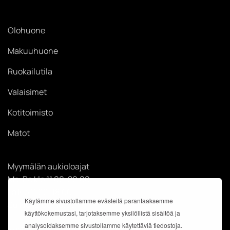
Olohuone
Makuuhuone
Ruokailutila
Valaisimet
Kotitoimisto
Matot
Myymälän aukioloajat
Ma-Pe klo 11.00-20.00
La klo 11.00-18.00
Käytämme sivustollamme evästeitä parantaaksemme
Su klo 12.00-18.00
käyttökokemustasi, tarjotaksemme yksilöllistä sisältöä ja
analysoidaksemme sivustollamme käytettäviä tiedostoja.
Käyntiosoite: Kauppakeskus Easton