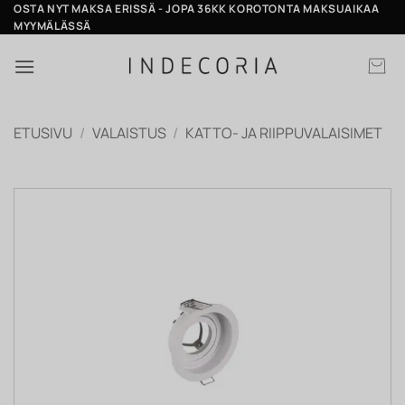
Skip
OSTA NYT MAKSA ERISSÄ - JOPA 36KK KOROTONTA MAKSUAIKAA
MYYMÄLÄSSÄ
to
content
ETUSIVU
/
VALAISTUS
/
KATTO- JA RIIPPUVALAISIMET