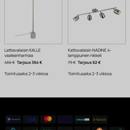
Lattiavalaisin KALLE
Kattovalaisin NADINE 4-
vaaleanharmaa
lamppuinen nikkeli
Alkuperäinen
Nykyinen
Alkuperäinen
Nykyinen
466
€
364
€
79
€
62
€
hinta
hinta
hinta
hinta
oli:
on:
oli:
on:
466 €.
364 €.
79 €.
62 €.
Toimitusaika 2-3 viikkoa
Toimitusaika 2-3 viikkoa