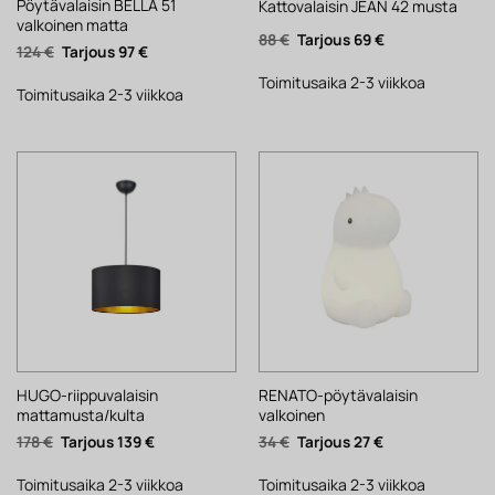
Pöytävalaisin BELLA 51
Kattovalaisin JEAN 42 musta
valkoinen matta
Alkuperäinen
Nykyinen
88
€
69
€
Alkuperäinen
Nykyinen
124
€
97
€
hinta
hinta
hinta
hinta
oli:
on:
oli:
on:
88 €.
69 €.
Toimitusaika 2-3 viikkoa
124 €.
97 €.
Toimitusaika 2-3 viikkoa
HUGO-riippuvalaisin
RENATO-pöytävalaisin
mattamusta/kulta
valkoinen
Alkuperäinen
Nykyinen
Alkuperäinen
Nykyinen
178
€
139
€
34
€
27
€
hinta
hinta
hinta
hinta
oli:
on:
oli:
on:
178 €.
139 €.
34 €.
27 €.
Toimitusaika 2-3 viikkoa
Toimitusaika 2-3 viikkoa