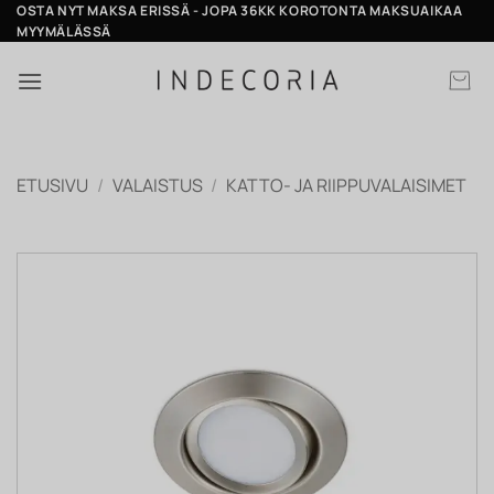
Skip
OSTA NYT MAKSA ERISSÄ - JOPA 36KK KOROTONTA MAKSUAIKAA
MYYMÄLÄSSÄ
to
content
ETUSIVU
/
VALAISTUS
/
KATTO- JA RIIPPUVALAISIMET