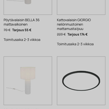
Pöytävalaisin BELLA 36
Kattovalaisin GIORGIO
mattavalkoinen
neliönmuotoinen
mattamusta/puu
Alkuperäinen
Nykyinen
70
€
55
€
hinta
hinta
Alkuperäinen
Nykyinen
223
€
174
€
oli:
on:
hinta
hinta
70 €.
55 €.
Toimitusaika 2-3 viikkoa
oli:
on:
223 €.
174 €.
Toimitusaika 2-3 viikkoa