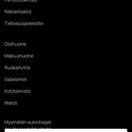
Reklamaatio
Tietosuojaseloste
Olohuone
Makuuhuone
Ruokailutila
Valaisimet
Kotitoimisto
Matot
Myymälän aukioloajat
Ma-Pe klo 11.00-20.00