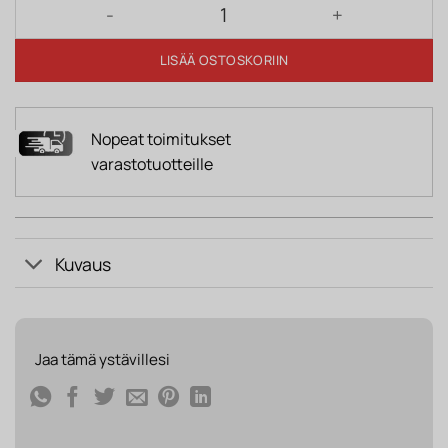
Upotettava valaisin RICCARDO pyöreä mattanikkeli
LISÄÄ OSTOSKORIIN
Nopeat toimitukset
varastotuotteille
Kuvaus
Jaa tämä ystävillesi