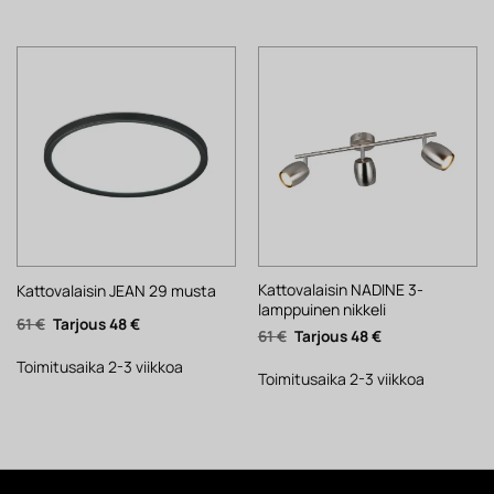
Kattovalaisin NADINE 3-
Kattovalaisin JEAN 29 musta
lamppuinen nikkeli
Alkuperäinen
Nykyinen
61
€
48
€
Alkuperäinen
Nykyinen
61
€
48
€
hinta
hinta
hinta
hinta
oli:
on:
oli:
on:
61 €.
48 €.
Toimitusaika 2-3 viikkoa
61 €.
48 €.
Toimitusaika 2-3 viikkoa