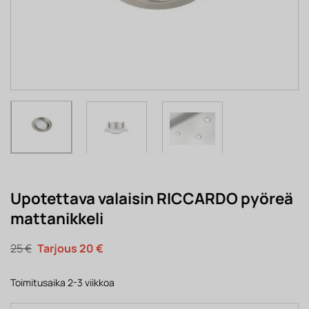
Upotettava valaisin RICCARDO pyöreä
mattanikkeli
Alkuperäinen
Nykyinen
25
€
20
€
hinta
hinta
oli:
on:
25 €.
20 €.
Toimitusaika 2-3 viikkoa