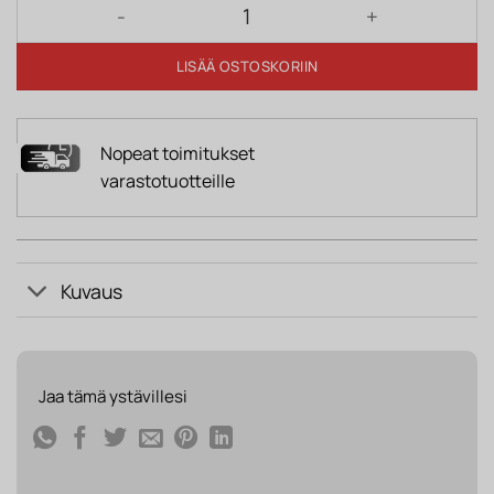
Vaatekaappi NICOLE 2D artesaanitammi määrä
LISÄÄ OSTOSKORIIN
Nopeat toimitukset
varastotuotteille
Kuvaus
Jaa tämä ystävillesi