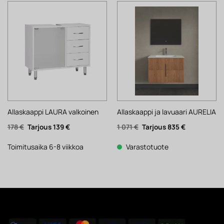
Allaskaappi LAURA valkoinen
Allaskaappi ja lavuaari AURELIA
Alkuperäinen
Nykyinen
Alkuperäinen
Nykyinen
178
€
139
€
1 071
€
835
€
hinta
hinta
hinta
hinta
oli:
on:
oli:
on:
178 €.
139 €.
1
835 €.
Toimitusaika 6-8 viikkoa
Varastotuote
071 €.