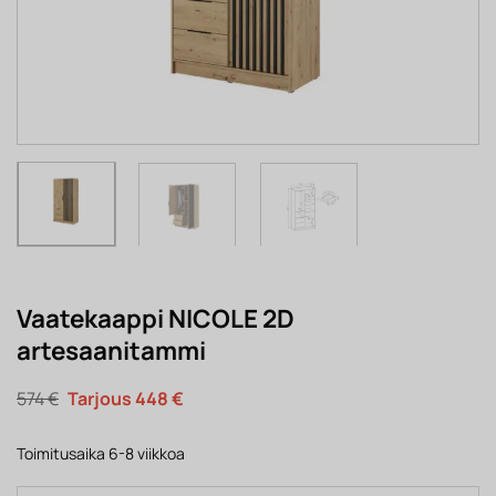
Vaatekaappi NICOLE 2D
artesaanitammi
Alkuperäinen
Nykyinen
574
€
448
€
hinta
hinta
oli:
on:
574 €.
448 €.
Toimitusaika 6-8 viikkoa