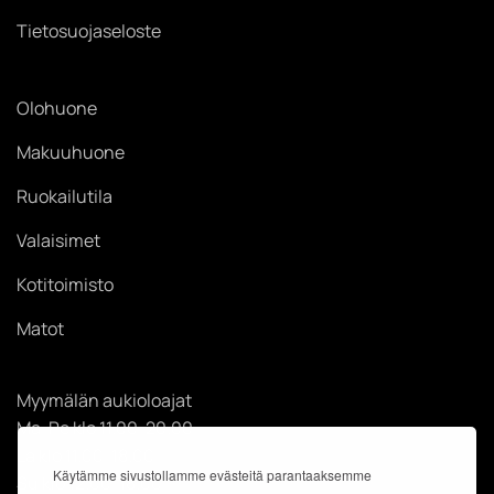
Tietosuojaseloste
Olohuone
Makuuhuone
Ruokailutila
Valaisimet
Kotitoimisto
Matot
Myymälän aukioloajat
Ma-Pe klo 11.00-20.00
La klo 11.00-18.00
Käytämme sivustollamme evästeitä parantaaksemme
Su klo 12.00-18.00