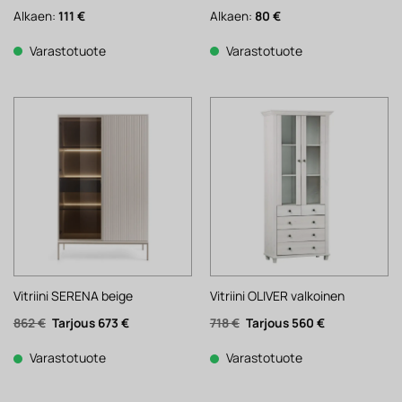
Alkaen:
111
€
Alkaen:
80
€
Varastotuote
Varastotuote
Vitriini SERENA beige
Vitriini OLIVER valkoinen
Alkuperäinen
Nykyinen
Alkuperäinen
Nykyinen
862
€
673
€
718
€
560
€
hinta
hinta
hinta
hinta
oli:
on:
oli:
on:
862 €.
673 €.
718 €.
560 €.
Varastotuote
Varastotuote