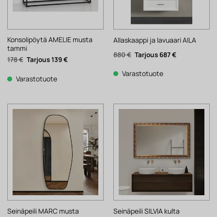
Konsolipöytä AMELIE musta
Allaskaappi ja lavuaari AILA
tammi
Alkuperäinen
Nykyinen
880
€
687
€
Alkuperäinen
Nykyinen
178
€
139
€
hinta
hinta
hinta
hinta
oli:
on:
oli:
on:
880 €.
687 €.
Varastotuote
178 €.
139 €.
Varastotuote
Seinäpeili MARC musta
Seinäpeili SILVIA kulta