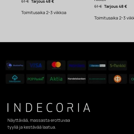
Alkuperäinen
Nykyinen
61
€
48
€
hinta
hinta
Alkuperäinen
Nyk
61
€
48
€
oli:
on:
hinta
hin
61 €.
48 €.
Toimitusaika 2-3 viikkoa
oli:
on:
61 €.
48 €
Toimitusaika 2-3 viik
Näyttävää, massasta erottuvaa
tyyliä ja kestävää laatua.