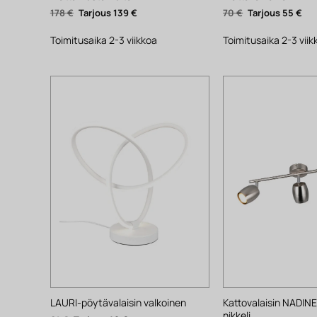
Alkuperäinen
Nykyinen
Alkuperäinen
Nyk
178
€
139
€
70
€
55
€
hinta
hinta
hinta
hin
oli:
on:
oli:
on:
178 €.
139 €.
70 €.
55 €
Toimitusaika 2-3 viikkoa
Toimitusaika 2-3 viik
Kattovalaisin NADIN
LAURI-pöytävalaisin valkoinen
nikkeli