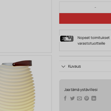
Valaisin kaiutin SAARA 3
Nopeat toimitukset
varastotuotteille
Kuvaus
Jaa tämä ystävillesi