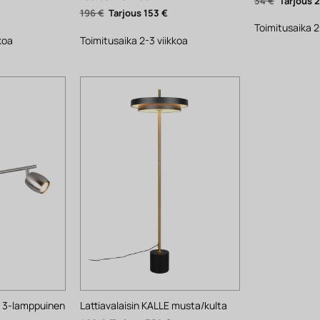
Alkuperä
34
€
hinta
yinen
Alkuperäinen
Nykyinen
196
€
153
€
oli:
ta
hinta
hinta
34 €.
Toimitusaika 2
oli:
on:
.
196 €.
153 €.
koa
Toimitusaika 2-3 viikkoa
E 3-lamppuinen
Lattiavalaisin KALLE musta/kulta