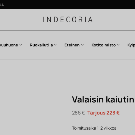
SÄ
kuuhuone
Ruokailutila
Eteinen
Kotitoimisto
Kyl
Valaisin kaiuti
Alkuperäinen
Nykyi
286
€
223
€
hinta
hinta
oli:
on:
286 €.
223 €.
Toimitusaika 1-2 viikkoa