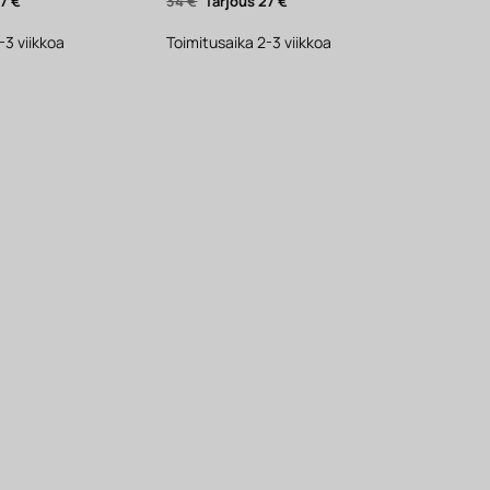
inen
Nykyinen
Alkuperäinen
Nykyinen
27
€
34
€
27
€
hinta
hinta
hinta
on:
oli:
on:
27 €.
34 €.
27 €.
-3 viikkoa
Toimitusaika 2-3 viikkoa