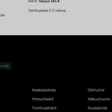
Alkuperäinen
Nykyinen
466
€
364
€
hinta
hinta
yinen
oli:
on:
ta
466 €.
364 €.
Toimitusaika 2-3 viikkoa
.
koa
Asiakaspalvelu
Olohuone
Yhteystiedot
Makuuhuone
Toimitusehdot
Ruokailutila