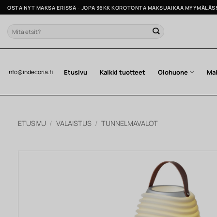
Skip
OSTA NYT MAKSA ERISSÄ - JOPA 36KK KOROTONTA MAKSUAIKAA MYYMÄLÄS
to
content
Etsi:
Etusivu
Kaikki tuotteet
Olohuone
Ma
info@indecoria.fi
ETUSIVU
/
VALAISTUS
/
TUNNELMAVALOT