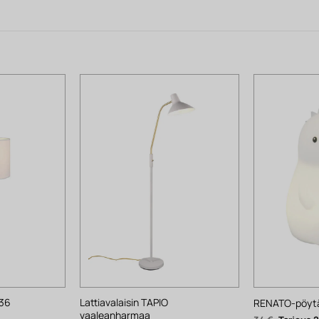
 36
Lattiavalaisin TAPIO
RENATO-pöytäv
vaaleanharmaa