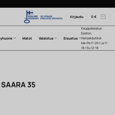
Kirjaudu
0
€
Kauppakeskus
Easton,
pyhuone
Matot
Valaistus
Sisustus
Hansakäytävä
Ma-Pe 11-20 / La 11-
18 / Su 12-18
n SAARA 35
nen