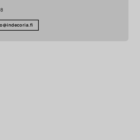
18
fo@indecoria.fi