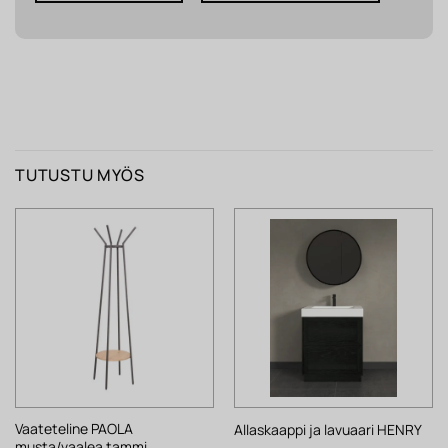
TUTUSTU MYÖS
Vaateteline PAOLA
Allaskaappi ja lavuaari HENRY
musta/vaalea tammi