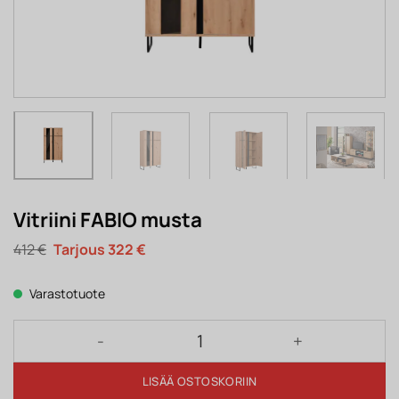
Vitriini FABIO musta
Alkuperäinen
Nykyinen
412
€
322
€
hinta
hinta
oli:
on:
412 €.
322 €.
Varastotuote
Vitriini FABIO musta määrä
LISÄÄ OSTOSKORIIN