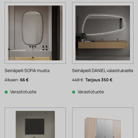
Seinäpeili SOFIA musta
Seinäpeili DANIEL valaistuksella
Alkuperäinen
Nykyinen
Alkaen:
66
€
448
€
350
€
hinta
hinta
oli:
on:
448 €.
350 €.
Varastotuote
Varastotuote