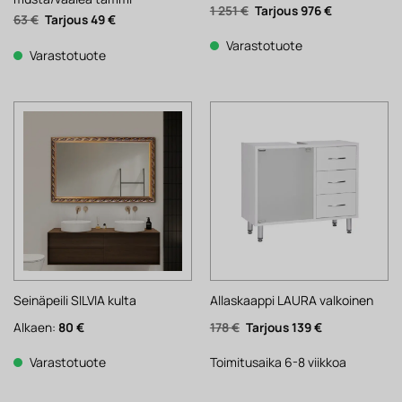
Alkuperäinen
Nykyinen
1 251
€
976
€
Alkuperäinen
Nykyinen
63
€
49
€
hinta
hinta
hinta
hinta
oli:
on:
oli:
on:
1
976 €.
Varastotuote
63 €.
49 €.
Varastotuote
251 €.
Seinäpeili SILVIA kulta
Allaskaappi LAURA valkoinen
Alkuperäinen
Nykyinen
Alkaen:
80
€
178
€
139
€
hinta
hinta
oli:
on:
178 €.
139 €.
Varastotuote
Toimitusaika 6-8 viikkoa