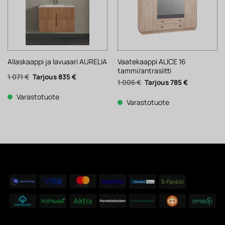
Vaatekaappi ALICE 16
Allaskaappi ja lavuaari AURELIA
tammi/antrasiitti
Alkuperäinen
Nykyinen
1 071
€
835
€
Alkuperäinen
Nykyinen
1 006
€
785
€
hinta
hinta
hinta
hinta
oli:
on:
oli:
on:
1
835 €.
Varastotuote
1
785 €.
Varastotuote
071 €.
006 €.