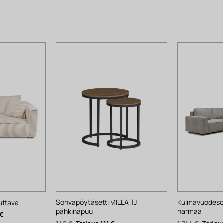
Sohvapöytäsetti MILLA TJ
Kulmavuodeso
uttava
pähkinäpuu
harmaa
Nykyinen
€
hinta
Alkuperäinen
Nykyinen
Alkupe
142
€
111
€
1 744
€