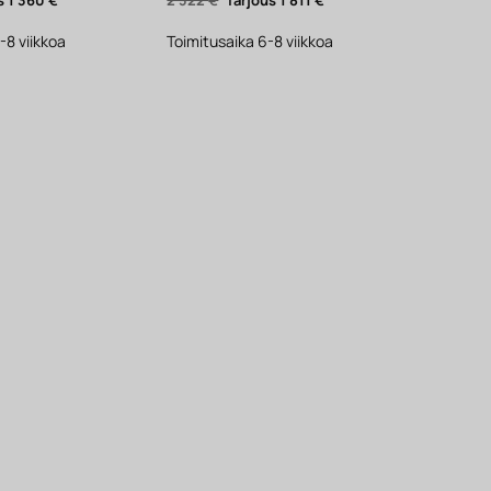
hinta
hinta
hinta
on:
oli:
on:
1
2
1
-8 viikkoa
Toimitusaika 6-8 viikkoa
360 €.
322 €.
811 €.