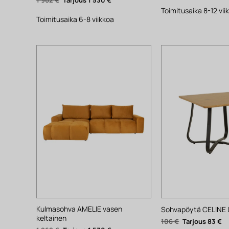
oli:
hinta
hinta
1
Toimitusaika 8-12 vii
oli:
on:
611 €.
1
1
Toimitusaika 6-8 viikkoa
962 €.
530 €.
Kulmasohva AMELIE vasen
Sohvapöytä CELINE 
keltainen
Alkuperäinen
Ny
106
€
83
€
hinta
hi