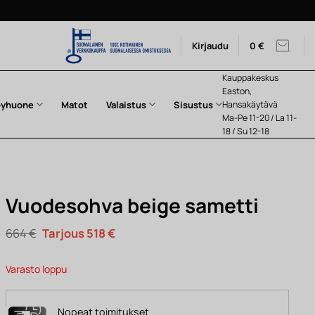
Kirjaudu
0
€
Kauppakeskus
Easton,
pyhuone
Matot
Valaistus
Sisustus
Hansakäytävä
Ma-Pe 11-20 / La 11-
18 / Su 12-18
Vuodesohva beige sametti
Alkuperäinen
Nykyinen
664
€
518
€
hinta
hinta
oli:
on:
664 €.
518 €.
Varasto loppu
Nopeat toimitukset