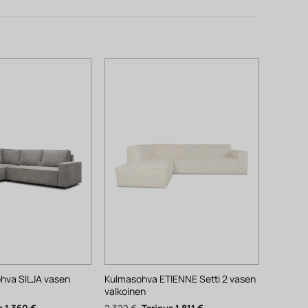
hva SILJA vasen
Kulmasohva ETIENNE Setti 2 vasen
valkoinen
räinen
Nykyinen
Alkuperäinen
Nykyinen
1 360
€
2 322
€
1 811
€