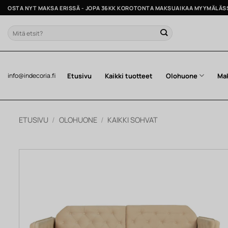
Skip
OSTA NYT MAKSA ERISSÄ - JOPA 36KK KOROTONTA MAKSUAIKAA MYYMÄLÄS
to
content
Etsi:
Etusivu
Kaikki tuotteet
Olohuone
Ma
info@indecoria.fi
ETUSIVU
/
OLOHUONE
/
KAIKKI SOHVAT