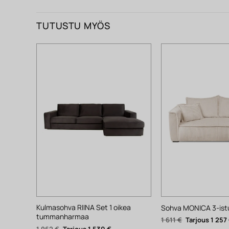
TUTUSTU MYÖS
Kulmasohva RIINA Set 1 oikea
Sohva MONICA 3-ist
tummanharmaa
Alkuperäinen
1 611
€
1 257
hinta
Alkuperäinen
Nykyinen
1 962
€
1 530
€