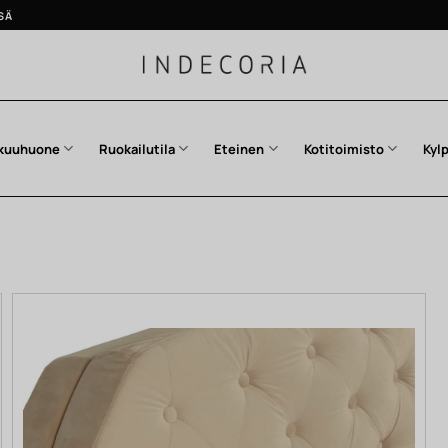
SÄ
kuuhuone
Ruokailutila
Eteinen
Kotitoimisto
Kyl