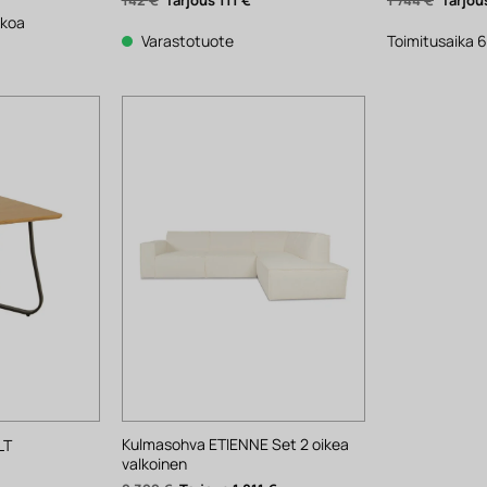
on:
hinta
hinta
hinta
1
kkoa
oli:
on:
oli:
257 €.
142 €.
111 €.
1
Varastotuote
Toimitusaika 6
744 €.
Kulmasohva ETIENNE Set 2 oikea
LT
valkoinen
kyinen
nta