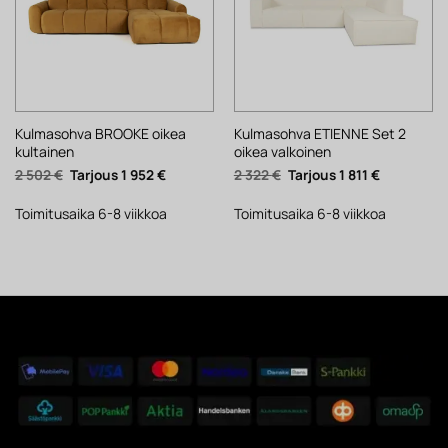
Kulmasohva BROOKE oikea
Kulmasohva ETIENNE Set 2
kultainen
oikea valkoinen
Alkuperäinen
Nykyinen
Alkuperäinen
Nykyinen
2 502
€
1 952
€
2 322
€
1 811
€
hinta
hinta
hinta
hinta
oli:
on:
oli:
on:
2
1
2
1
Toimitusaika 6-8 viikkoa
Toimitusaika 6-8 viikkoa
502 €.
952 €.
322 €.
811 €.