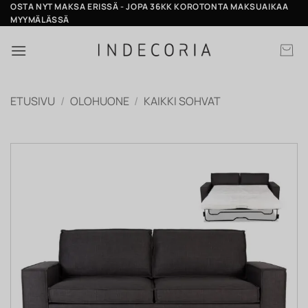
Skip
OSTA NYT MAKSA ERISSÄ - JOPA 36KK KOROTONTA MAKSUAIKAA
MYYMÄLÄSSÄ
to
content
ETUSIVU
/
OLOHUONE
/
KAIKKI SOHVAT