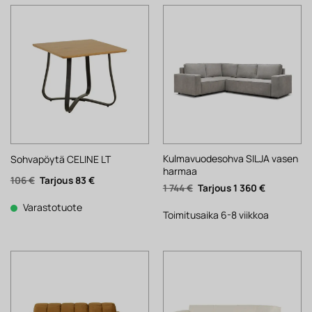
Kulmavuodesohva SILJA vasen
Sohvapöytä CELINE LT
harmaa
Alkuperäinen
Nykyinen
106
€
83
€
Alkuperäinen
Nykyinen
1 744
€
1 360
€
hinta
hinta
hinta
hinta
oli:
on:
oli:
on:
106 €.
83 €.
Varastotuote
1
1
Toimitusaika 6-8 viikkoa
744 €.
360 €.