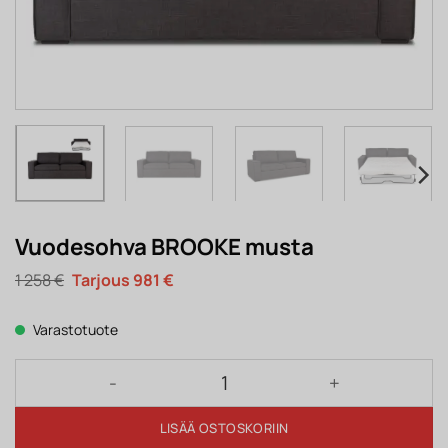
Vuodesohva BROOKE musta
Alkuperäinen
Nykyinen
1 258
€
981
€
hinta
hinta
oli:
on:
1
981 €.
Varastotuote
258 €.
Vuodesohva BROOKE musta määrä
LISÄÄ OSTOSKORIIN