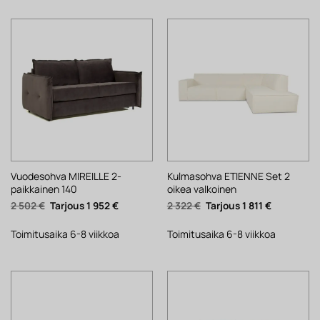
Vuodesohva MIREILLE 2-
Kulmasohva ETIENNE Set 2
paikkainen 140
oikea valkoinen
Alkuperäinen
Nykyinen
Alkuperäinen
Nykyinen
2 502
€
1 952
€
2 322
€
1 811
€
hinta
hinta
hinta
hinta
oli:
on:
oli:
on:
2
1
2
1
Toimitusaika 6-8 viikkoa
Toimitusaika 6-8 viikkoa
502 €.
952 €.
322 €.
811 €.