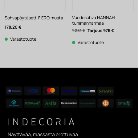
Vuodesohva HANNAH
Sohvapöytäsetti FIERO musta
tummanharmaa
178,20
€
Alkuperäinen
Nykyinen
1 251
€
976
€
hinta
hinta
oli:
on:
Varastotuote
1
976 €.
Varastotuote
251 €.
Näyttävää, massasta erottuvaa