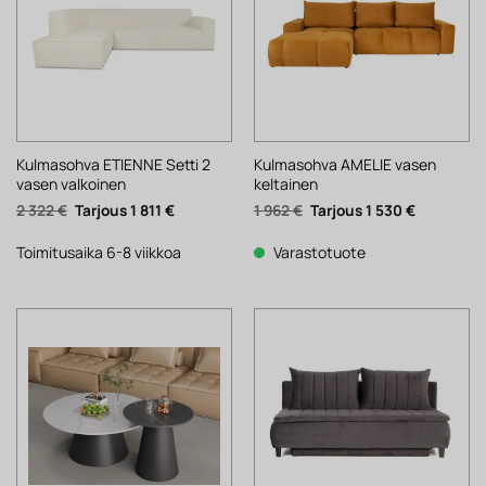
Kulmasohva ETIENNE Setti 2
Kulmasohva AMELIE vasen
vasen valkoinen
keltainen
Alkuperäinen
Nykyinen
Alkuperäinen
Nykyinen
2 322
€
1 811
€
1 962
€
1 530
€
hinta
hinta
hinta
hinta
oli:
on:
oli:
on:
2
1
1
1
Toimitusaika 6-8 viikkoa
Varastotuote
322 €.
811 €.
962 €.
530 €.