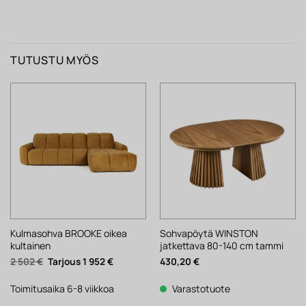
TUTUSTU MYÖS
Kulmasohva BROOKE oikea
Sohvapöytä WINSTON
kultainen
jatkettava 80-140 cm tammi
Alkuperäinen
Nykyinen
2 502
€
1 952
€
430,20
€
hinta
hinta
oli:
on:
2
1
Toimitusaika 6-8 viikkoa
Varastotuote
502 €.
952 €.