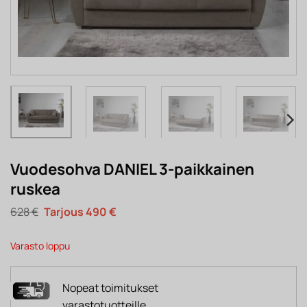
Vuodesohva DANIEL 3-paikkainen
ruskea
Alkuperäinen
Nykyinen
628
€
490
€
hinta
hinta
oli:
on:
628 €.
490 €.
Varasto loppu
Nopeat toimitukset
varastotuotteille