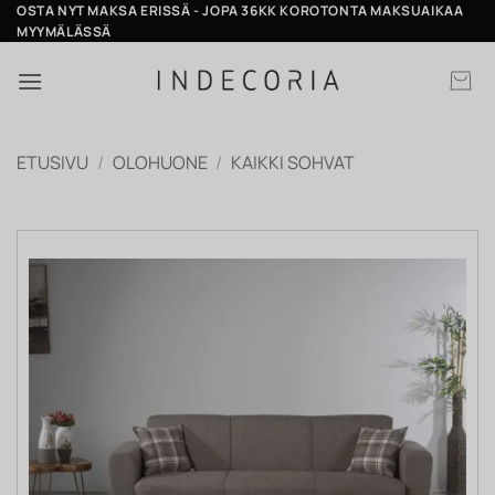
Skip
OSTA NYT MAKSA ERISSÄ - JOPA 36KK KOROTONTA MAKSUAIKAA
MYYMÄLÄSSÄ
to
content
ETUSIVU
/
OLOHUONE
/
KAIKKI SOHVAT