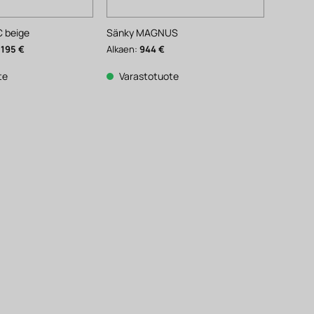
 beige
Sänky MAGNUS
äinen
Nykyinen
195
€
Alkaen:
944
€
hinta
on:
195 €.
te
Varastotuote