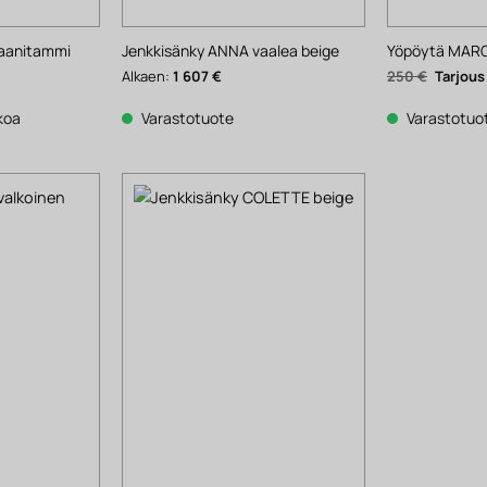
aanitammi
Jenkkisänky ANNA vaalea beige
Yöpöytä MARC
ykyinen
Alkuper
Alkaen:
1 607
€
250
€
inta
hinta
n:
oli:
53 €.
250 €.
kkoa
Varastotuote
Varastotuo