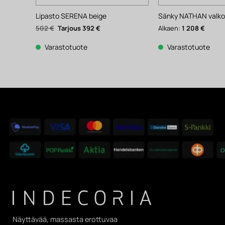
Lipasto SERENA beige
Sänky NATHAN valko
Alkuperäinen
Nykyinen
502
€
392
€
Alkaen:
1 208
€
hinta
hinta
oli:
on:
502 €.
392 €.
Varastotuote
Varastotuote
Näyttävää, massasta erottuvaa