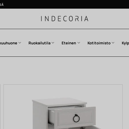
SÄ
kuuhuone
Ruokailutila
Eteinen
Kotitoimisto
Kyl