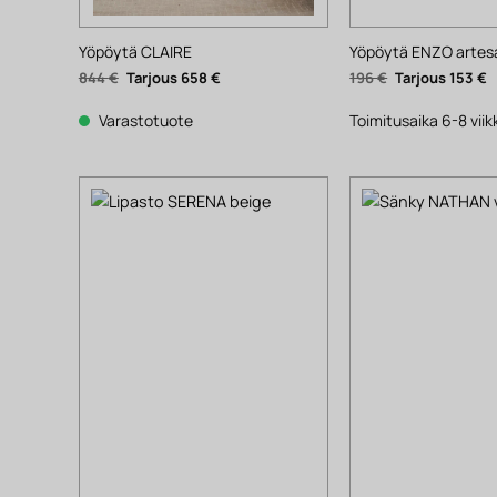
Yöpöytä CLAIRE
Yöpöytä ENZO artes
Alkuperäinen
Nykyinen
Alkuperäinen
N
844
€
658
€
196
€
153
€
hinta
hinta
hinta
h
oli:
on:
oli:
o
844 €.
658 €.
196 €.
1
Varastotuote
Toimitusaika 6-8 vii