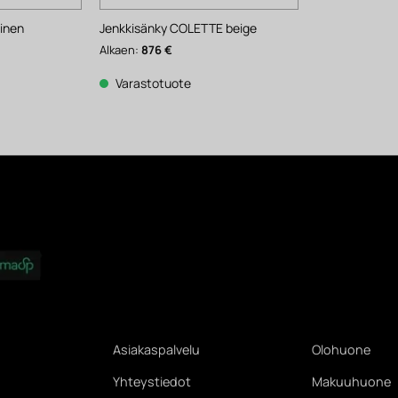
inen
Jenkkisänky COLETTE beige
Alkaen:
876
€
Varastotuote
Asiakaspalvelu
Olohuone
Yhteystiedot
Makuuhuone