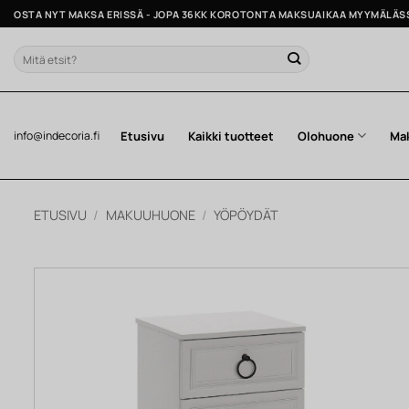
Skip
OSTA NYT MAKSA ERISSÄ - JOPA 36KK KOROTONTA MAKSUAIKAA MYYMÄLÄS
to
content
Etsi:
Etusivu
Kaikki tuotteet
Olohuone
Ma
info@indecoria.fi
ETUSIVU
/
MAKUUHUONE
/
YÖPÖYDÄT