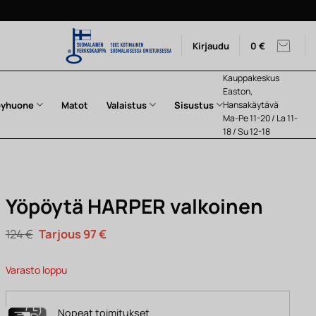
Kirjaudu
0
€
Kauppakeskus
Easton,
pyhuone
Matot
Valaistus
Sisustus
Hansakäytävä
Ma-Pe 11-20 / La 11-
18 / Su 12-18
Yöpöytä HARPER valkoinen
Alkuperäinen
Nykyinen
124
€
97
€
hinta
hinta
oli:
on:
124 €.
97 €.
Varasto loppu
Nopeat toimitukset