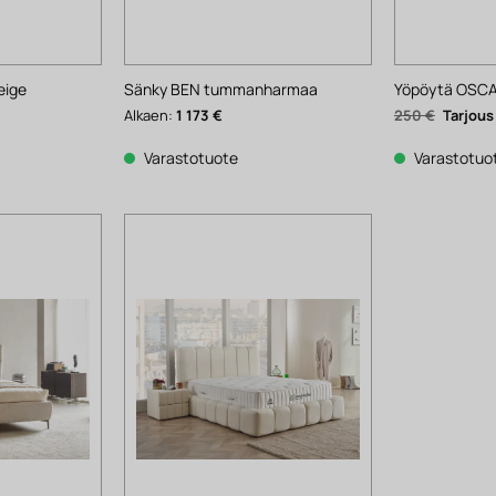
eige
Sänky BEN tummanharmaa
Yöpöytä OSCA
Alkuper
Alkaen:
1 173
€
250
€
hinta
oli:
250 €.
Varastotuote
Varastotuo