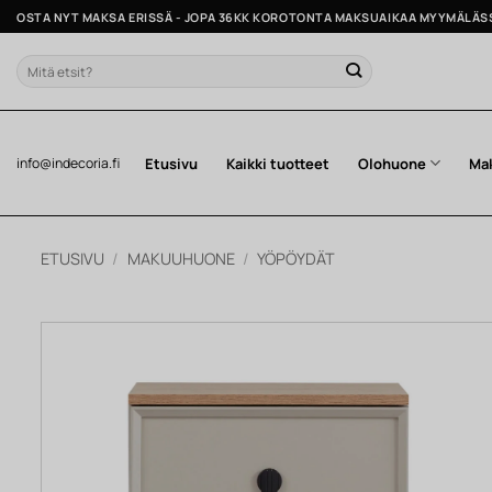
Skip
OSTA NYT MAKSA ERISSÄ - JOPA 36KK KOROTONTA MAKSUAIKAA MYYMÄLÄS
to
content
Etsi:
Etusivu
Kaikki tuotteet
Olohuone
Ma
info@indecoria.fi
ETUSIVU
/
MAKUUHUONE
/
YÖPÖYDÄT