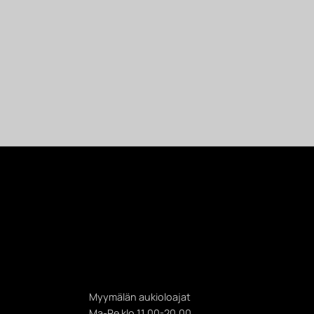
Myymälän aukioloajat
Ma-Pe klo 11.00-20.00