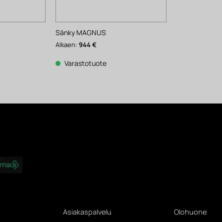
Sänky MAGNUS
Alkaen:
944
€
Varastotuote
Asiakaspalvelu
Olohuone