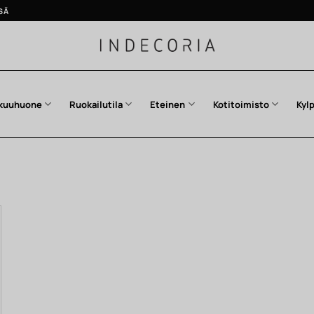
SÄ
kuuhuone
Ruokailutila
Eteinen
Kotitoimisto
Kyl