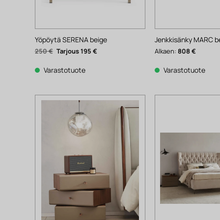
Yöpöytä SERENA beige
Jenkkisänky MARC b
Alkuperäinen
Nykyinen
250
€
195
€
Alkaen:
808
€
hinta
hinta
oli:
on:
250 €.
195 €.
Varastotuote
Varastotuote