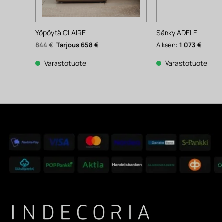
Yöpöytä CLAIRE
Sänky ADELE
Alkuperäinen
Nykyinen
844
€
658
€
Alkaen:
1 073
€
hinta
hinta
oli:
on:
844 €.
658 €.
Varastotuote
Varastotuote