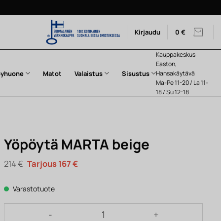
Kirjaudu
0
€
Kauppakeskus
Easton,
pyhuone
Matot
Valaistus
Sisustus
Hansakäytävä
Ma-Pe 11-20 / La 11-
18 / Su 12-18
Yöpöytä MARTA beige
Alkuperäinen
Nykyinen
214
€
167
€
hinta
hinta
oli:
on:
214 €.
167 €.
Varastotuote
Yöpöytä MARTA beige määrä