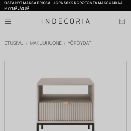
Skip
OSTA NYT MAKSA ERISSÄ - JOPA 36KK KOROTONTA MAKSUAIKAA
MYYMÄLÄSSÄ
to
content
ETUSIVU
/
MAKUUHUONE
/
YÖPÖYDÄT