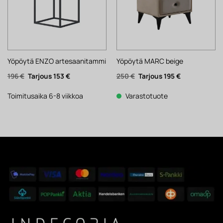
Yöpöytä ENZO artesaanitammi
Yöpöytä MARC beige
Alkuperäinen
Nykyinen
Alkuperäinen
Nykyinen
196
€
153
€
250
€
195
€
hinta
hinta
hinta
hinta
oli:
on:
oli:
on:
196 €.
153 €.
250 €.
195 €.
Toimitusaika 6-8 viikkoa
Varastotuote