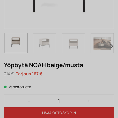
Yöpöytä NOAH beige/musta
Alkuperäinen
Nykyinen
214
€
167
€
hinta
hinta
oli:
on:
214 €.
167 €.
Varastotuote
Yöpöytä NOAH beige/musta määrä
LISÄÄ OSTOSKORIIN