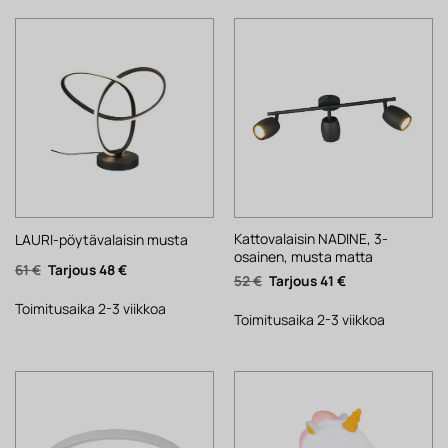
Kattovalaisin NADINE, 3-
LAURI-pöytävalaisin musta
osainen, musta matta
Alkuperäinen
Nykyinen
61
€
48
€
Alkuperäinen
Nykyinen
52
€
41
€
hinta
hinta
hinta
hinta
oli:
on:
oli:
on:
61 €.
48 €.
Toimitusaika 2-3 viikkoa
52 €.
41 €.
Toimitusaika 2-3 viikkoa