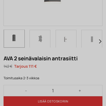
AVA 2 seinävalaisin antrasiitti
Alkuperäinen
Nykyinen
142
€
111
€
hinta
hinta
oli:
on:
142 €.
111 €.
Toimitusaika 2-3 viikkoa
AVA 2 seinävalaisin antrasiitti määrä
LISÄÄ OSTOSKORIIN