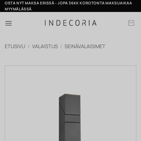
Skip
OSTA NYT MAKSA ERISSÄ - JOPA 36KK KOROTONTA MAKSUAIKAA
MYYMÄLÄSSÄ
to
content
ETUSIVU
/
VALAISTUS
/
SEINÄVALAISIMET