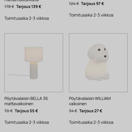
Alkuperäinen
Nykyinen
124
€
97
€
Alkuperäinen
Nykyinen
178
€
139
€
hinta
hinta
hinta
hinta
oli:
on:
oli:
on:
124 €.
97 €.
Toimitusaika 2-3 viikkoa
178 €.
139 €.
Toimitusaika 2-3 viikkoa
Pöytävalaisin BELLA 36
Pöytävalaisin WILLIAM
mattavalkoinen
valkoinen
Alkuperäinen
Nykyinen
Alkuperäinen
Nykyinen
70
€
55
€
34
€
27
€
hinta
hinta
hinta
hinta
oli:
on:
oli:
on:
70 €.
55 €.
34 €.
27 €.
Toimitusaika 2-3 viikkoa
Toimitusaika 2-3 viikkoa