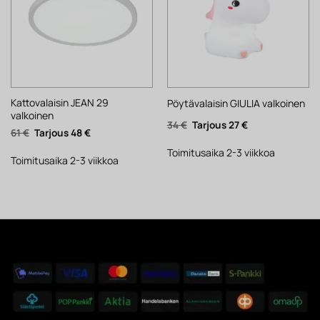
Kattovalaisin JEAN 29
Pöytävalaisin GIULIA valkoinen
valkoinen
Alkuperäinen
Nykyinen
34
€
27
€
Alkuperäinen
Nykyinen
61
€
48
€
hinta
hinta
hinta
hinta
oli:
on:
oli:
on:
34 €.
27 €.
Toimitusaika 2-3 viikkoa
61 €.
48 €.
Toimitusaika 2-3 viikkoa